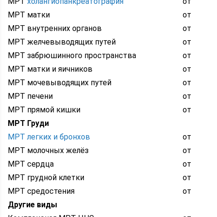
МРТ
холангиопанкреатография
от
МРТ матки
от
МРТ внутренних органов
от
МРТ желчевыводящих путей
от
МРТ забрюшинного пространства
от
МРТ матки и яичников
от
МРТ мочевыводящих путей
от
МРТ печени
от
МРТ прямой кишки
от
МРТ Груди
МРТ легких и бронхов
от
МРТ молочных желёз
от
МРТ сердца
от
МРТ грудной клетки
от
МРТ средостения
от
Другие виды