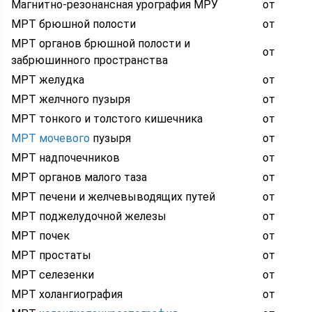
Магнитно-резонансная урография МРУ
от
МРТ брюшной полости
от
МРТ органов брюшной полости и
от
забрюшинного пространства
МРТ желудка
от
МРТ желчного пузыря
от
МРТ тонкого и толстого кишечника
от
МРТ мочевого
пузыря
от
МРТ надпочечников
от
МРТ органов малого таза
от
МРТ печени и желчевыводящих путей
от
МРТ поджелудочной железы
от
МРТ почек
от
МРТ простаты
от
МРТ селезенки
от
МРТ холангиография
от