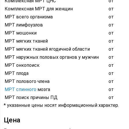
Комплексная МРТ ЦНС
от
Комплексная МРТ для женщин
от
МРТ всего организма
от
МРТ лимфоузлов
от
МРТ мошонки
от
МРТ мягких тканей
от
МРТ мягких тканей ягодичной области
от
МРТ наружных половых органов у мужчин
от
МРТ онкопоиск
от
МРТ плода
от
МРТ полового члена
от
МРТ спинного
мозга
от
МРТ поиск причины ПД
от
* указанные цены носят информационный характер.
Цена