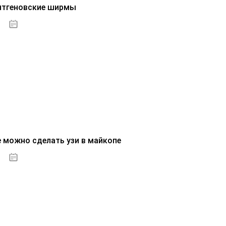
нтгеновские ширмы
01.10.2020
е можно сделать узи в майкопе
01.10.2020