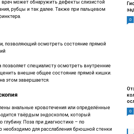
с врач может обнаружить дефекты слизистой
Ги
ния, рубцы и так далее. Также при пальцевом
за
финктера.
0
и, позволяющий осмотреть состояние прямой
ний
 позволяет специалисту осмотреть внутренние
оценить внешне общее состояние прямой кишки.
на этом завершается.
От
скопия
ко
ос
влены анальные кровотечения или определённые
0
водится твёрдым эндоскопом, который
 глубину. Поза при диагностике – по
о необходимо для расслабления брюшной стенки