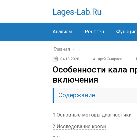
Lages-Lab.ru
Анализы
Рентген
Функцио
Главная
›
›
04.10.2020
Андрей Смирнов
Особенности кала пр
включения
Содержание
1 Основные методы диагностики
2 Исследование крови