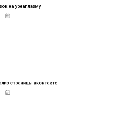
зок на уреаплазму
07.10.2020
ализ страницы вконтакте
07.10.2020