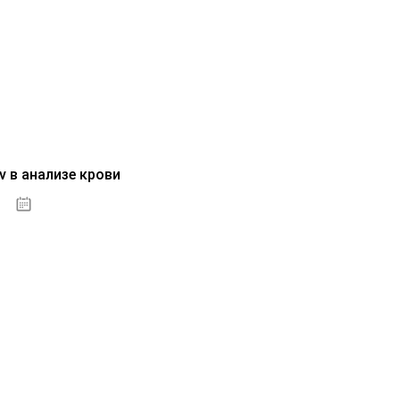
v в анализе крови
04.10.2020