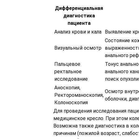
Дифференциальная
диагностика
пациента
Анализ крови и кала
Выявление кр
Состояние кож
Визуальный осмотр
выраженность
анального реф
Пальцевое
Тонус анально
ректальное
анального кан
исследование
поиск опухоли
Аноскопия,
Осмотр внутре
Ректороманоскопия,
оболочки, диа
Колоноскопия
Для проведения исследования паци
медицинское кресло. При этом кол
Возможна также диагностика в кол
причинам (пожилой возраст, слабос