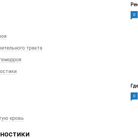
Ре
0
роя
рительного тракта
 геморроя
ностики
Гд
0
ытую кровь
ностики