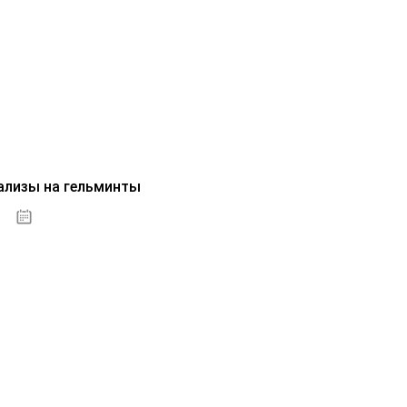
ализы на гельминты
07.10.2020