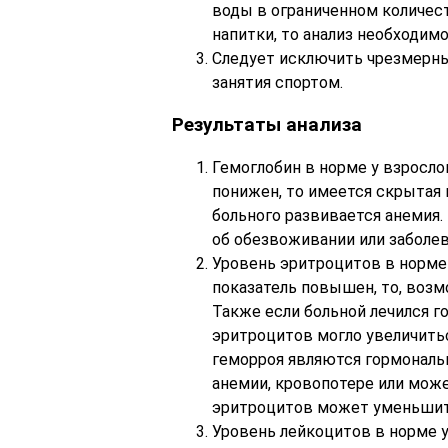
воды в ограниченном количест
напитки, то анализ необходимо
Следует исключить чрезмерны
занятия спортом.
Результаты анализа
Гемоглобин в норме у взрослог
понижен, то имеется скрытая 
больного развивается анемия.
об обезвоживании или заболев
Уровень эритроцитов в норме у
показатель повышен, то, воз
Также если больной лечился 
эритроцитов могло увеличить
геморроя являются гормональ
анемии, кровопотере или мож
эритроцитов может уменьшить
Уровень лейкоцитов в норме у 