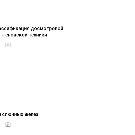
ассификация досмотровой
нтгеновской техники
30.09.2020
и слюнных желез
01.10.2020