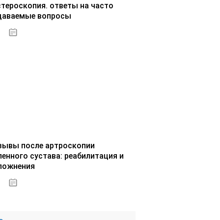
стероскопия. ответы на часто
даваемые вопросы
02.10.2020
зывы после артроскопии
ленного сустава: реабилитация и
ложнения
02.10.2020