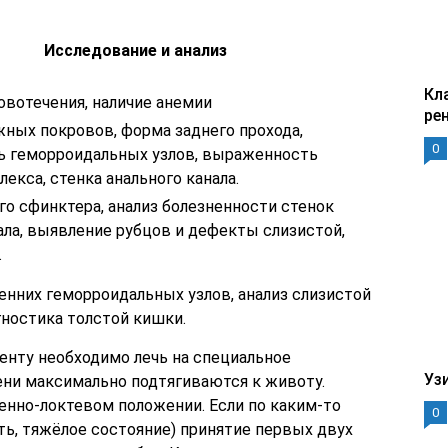
Исследование и анализ
Кл
овотечения, наличие анемии
ре
ных покровов, форма заднего прохода,
0
 геморроидальных узлов, выраженность
лекса, стенка анального канала.
го сфинктера, анализ болезненности стенок
ала, выявление рубцов и дефекты слизистой,
.
нних геморроидальных узлов, анализ слизистой
гностика толстой кишки.
енту необходимо лечь на специальное
Уз
ени максимально подтягиваются к животу.
енно-локтевом положении. Если по каким-то
0
ть, тяжёлое состояние) принятие первых двух