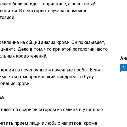
ечи о боли не идёт в принципе, а некоторый
носится. В некоторых случаях возможно
тезией.
авление на общий анализ крови. Он показывает,
циента. Дело в том, что при этой патологии часто
альных кровотечений.
Ан
0
 крови на печеночные и почечные пробы. Если
меется геморрагический синдром, то будут
ования крови.
за
твляется скарификатором из пальца в утреннее
ратить прием пищи и любых напитков, кроме