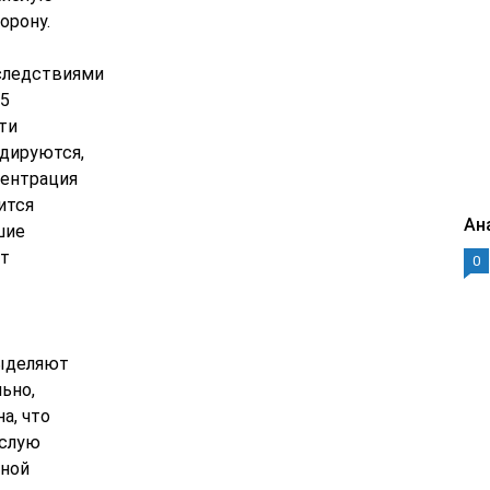
торону.
следствиями
95
эти
идируются,
центрация
ится
Ан
шие
ет
0
выделяют
ьно,
а, что
ислую
вной