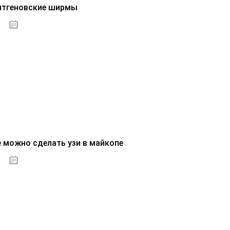
нтгеновские ширмы
01.10.2020
е можно сделать узи в майкопе
01.10.2020