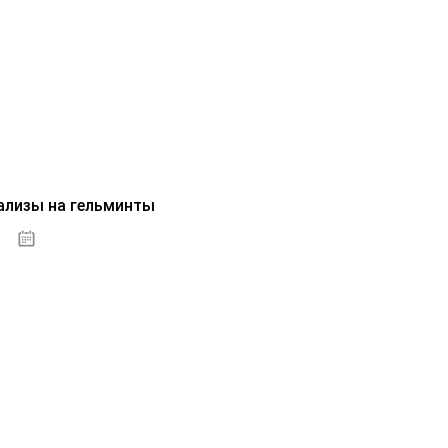
ализы на гельминты
07.10.2020