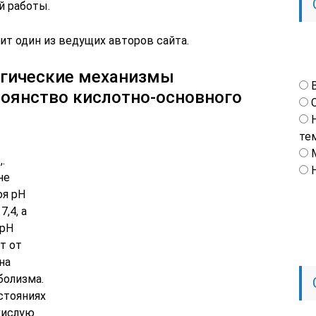
й работы.
ит один из ведущих авторов сайта.
огические механизмы
оянство кислотно-основного
те
.
не
оя рН
,4, а
 рН
ит от
на
болизма.
стояниях
кислую