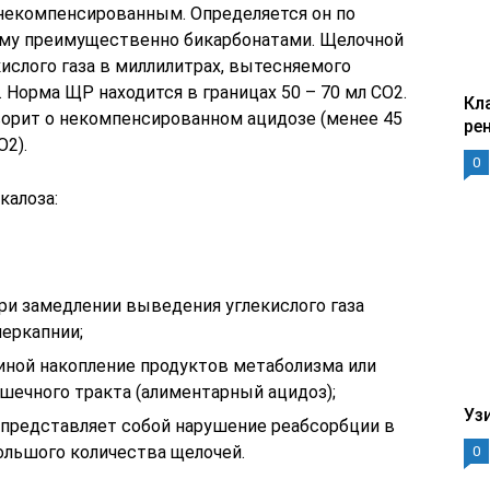
екомпенсированным. Определяется он по
ому преимущественно бикарбонатами. Щелочной
кислого газа в миллилитрах, вытесняемого
 Норма ЩР находится в границах 50 – 70 мл СО2.
Кл
ворит о некомпенсированном ацидозе (менее 45
ре
О2).
0
калоза:
ри замедлении выведения углекислого газа
перкапнии;
иной накопление продуктов метаболизма или
шечного тракта (алиментарный ацидоз);
Уз
представляет собой нарушение реабсорбции в
ольшого количества щелочей.
0