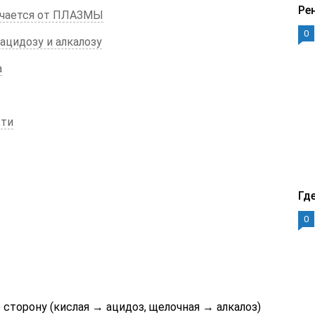
Ре
чается от ПЛАЗМЫ
0
ацидозу и алкалозу
а
сти
Гд
0
 сторону (кислая → ацидоз, щелочная → алкалоз)