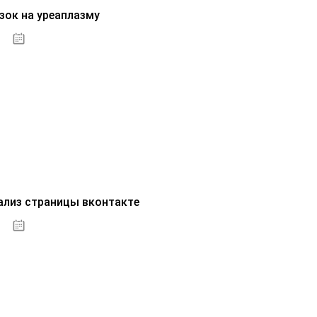
зок на уреаплазму
07.10.2020
ализ страницы вконтакте
07.10.2020