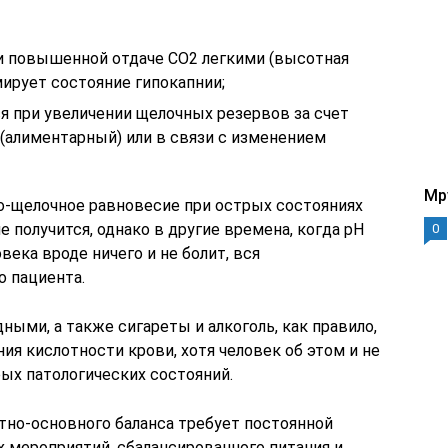
ри повышенной отдаче СО2 легкими (высотная
мирует состояние гипокапнии;
я при увеличении щелочных резервов за счет
(алиментарный) или в связи с изменением
Mp
о-щелочное равновесие при острых состояниях
е получится, однако в другие времена, когда pH
0
овека вроде ничего и не болит, вся
о пациента.
ыми, а также сигареты и алкоголь, как правило,
ия кислотности крови, хотя человек об этом и не
рых патологических состояний.
тно-основного баланса требует постоянной
х мероприятий, сбалансированного питания и