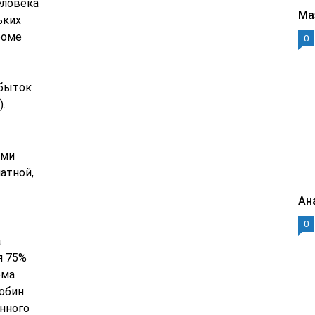
еловека
Ма
ьких
роме
0
збыток
).
ыми
атной,
Ан
0
а
я 75%
ема
обин
енного