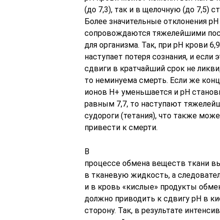
(до 7,3), так и в щелочную (до 7,5) с
Более значительные отклонения рН
сопровождаются тяжелейшими по
для организма. Так, при рН крови 6,
наступает потеря сознания, и если 
сдвиги в кратчайший срок не ликв
то неминуема смерть. Если же кон
ионов Н+ уменьшается и рН станов
равным 7,7, то наступают тяжелей
судороги (тетания), что также мож
привести к смерти.
В
процессе обмена веществ ткани 
в тканевую жидкость, а следовател
и в кровь «кислые» продукты обмен
должно приводить к сдвигу рН в к
сторону. Так, в результате интенси