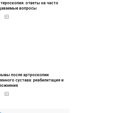
стероскопия. ответы на часто
даваемые вопросы
02.10.2020
зывы после артроскопии
ленного сустава: реабилитация и
ложнения
02.10.2020