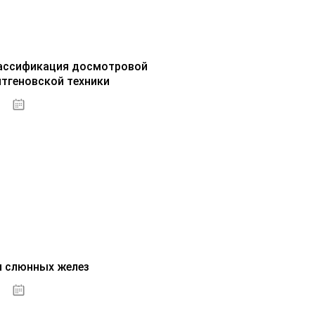
ассификация досмотровой
нтгеновской техники
30.09.2020
и слюнных желез
01.10.2020