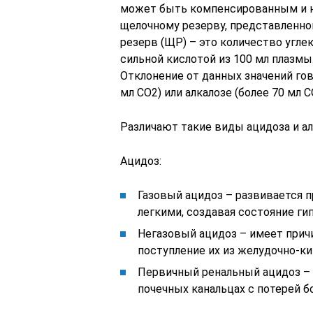
может быть компенсированным и н
щелочному резерву, представленн
резерв (ЩР) – это количество угле
сильной кислотой из 100 мл плазмы.
Отклонение от данных значений го
мл СО2) или алкалозе (более 70 мл С
Различают такие виды ацидоза и ал
Ацидоз:
Газовый ацидоз – развивается п
легкими, создавая состояние ги
Негазовый ацидоз – имеет прич
поступление их из желудочно-ки
Первичный ренальный ацидоз – 
почечных канальцах с потерей б