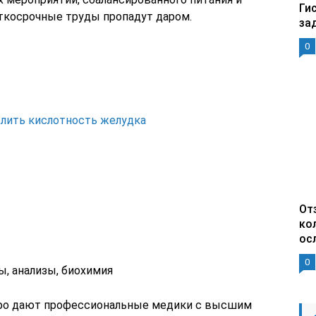
Ги
аткосрочные труды пропадут даром.
за
0
елить кислотность желудка
От
ко
ос
0
ы, анализы, биохимия
фо дают профессиональные медики с высшим