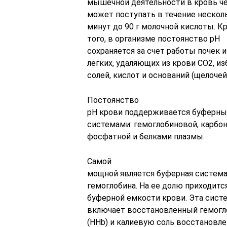
мышечной деятельности в кровь ч
может поступать в течение нескол
минут до 90 г молочной кислоты. К
того, в организме постоянство рН
сохраняется за счет работы почек и
легких, удаляющих из крови СО2, и
солей, кислот и оснований (щелочей
Постоянство
рН крови поддерживается буферн
системами: гемоглобиновой, карбон
фосфатной и белками плазмы.
Самой
мощной является буферная систем
гемоглобина. На ее долю приходитс
буферной емкости крови. Эта сист
включает восстановленный гемогл
(ННb) и калиевую соль восстановл