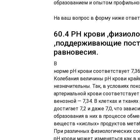
образованием и опытом профильно
На ваш вопрос в форму ниже ответ
60.4 PH крови ,физиол
,поддерживающие пост
равновесия.
В
норме рН крови соответствует 7,36,
Колебания величины рН крови край
незначительны. Так, в условиях пок
артериальной крови соответствует 7
венозной — 7,34. В клетках и тканях
достигает 7,2 и даже 7,0, что завис
образования в них в процессе обме
веществ «кислых» продуктов мета
При различных физиологических со
рН крови может изменяться как в 