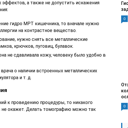
 эффектов, а также не допустить искажения
Ги
за
ния:
0
ение гидро МРТ кишечника, то вначале нужно
 аллергии на контрастное вещество.
ование, нужно снять все металлические
мков, крючков, пуговиц, булавок.
на не сдавливала кожу, человеку было удобно в
врача о наличии встроенных металлических
лятора и т. д.
От
ния
ко
ос
ний к проведению процедуры, то никакого
0
та не окажет. Делать томографию можно так