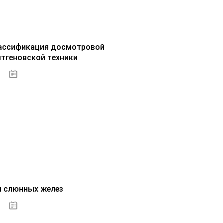
ассификация досмотровой
нтгеновской техники
30.09.2020
и слюнных желез
01.10.2020