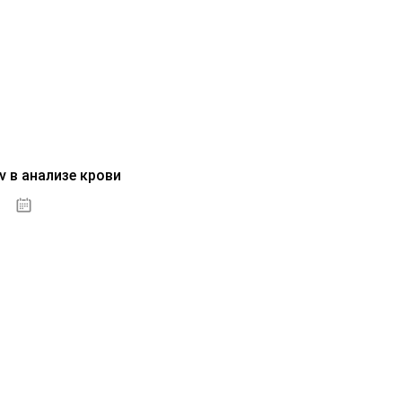
v в анализе крови
04.10.2020