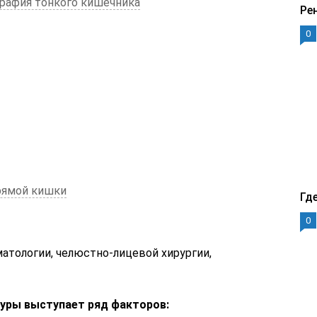
графия тонкого кишечника
Ре
0
прямой кишки
Гд
0
атологии, челюстно-лицевой хирургии,
уры выступает ряд факторов: