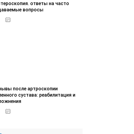
стероскопия. ответы на часто
даваемые вопросы
02.10.2020
зывы после артроскопии
ленного сустава: реабилитация и
ложнения
02.10.2020