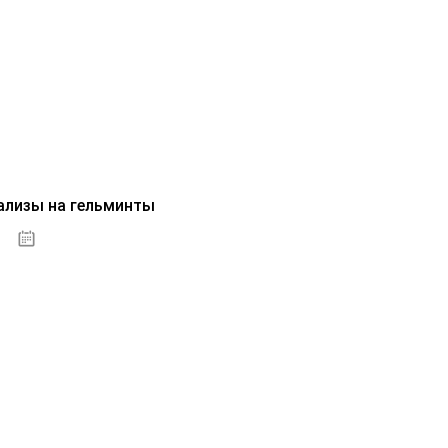
ализы на гельминты
07.10.2020