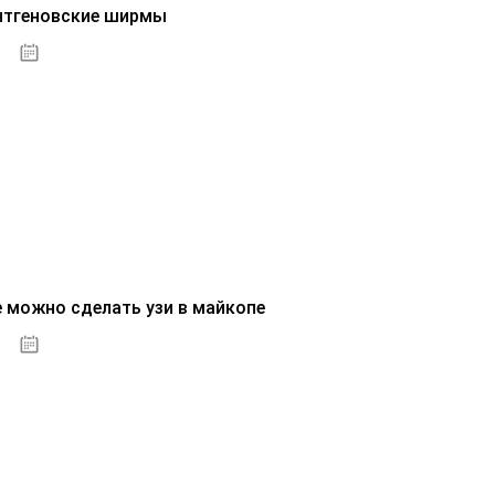
нтгеновские ширмы
01.10.2020
е можно сделать узи в майкопе
01.10.2020