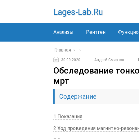
Lages-Lab.ru
Анализы
Рентген
Функцио
Главная
›
›
30.09.2020
Андрей Смирнов
Обследование тонк
мрт
Содержание
1 Показания
2 Ход проведения магнитно-резона