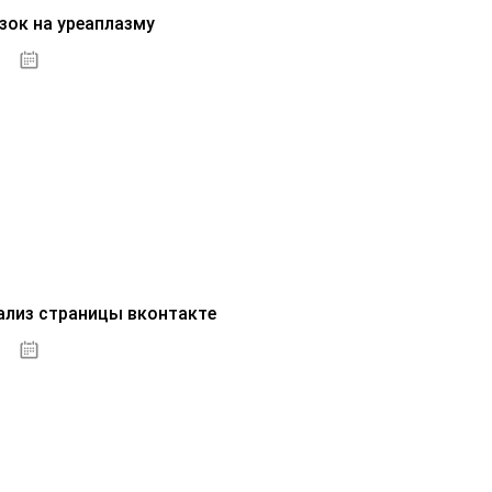
зок на уреаплазму
07.10.2020
ализ страницы вконтакте
07.10.2020