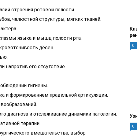
алий строения ротовой полости.
бов, челюстной структуры, мягких тканей.
актера.
Кл
ре
спазмы языка и мышц полости рта.
0
кровоточивость дёсен.
ью.
 напротив его отсутствие.
соблюдении гигиены.
а и формированием правильной артикуляции.
вообразований.
о диагноза и отслеживание динамики патологии.
Уз
ативной терапии.
0
рургического вмешательства, выбор