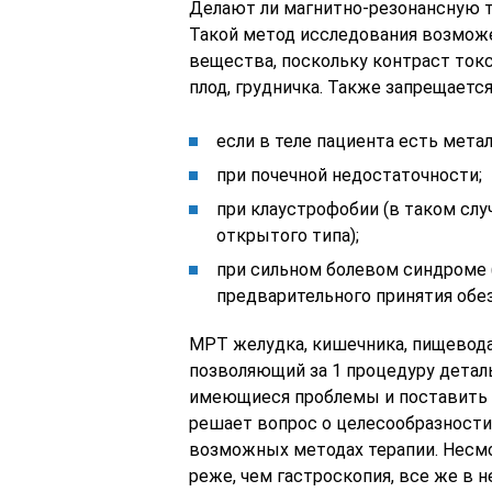
Делают ли магнитно-резонансную
Такой метод исследования возможе
вещества, поскольку контраст ток
плод, грудничка. Также запрещается
если в теле пациента есть мета
при почечной недостаточности;
при клаустрофобии (в таком слу
открытого типа);
при сильном болевом синдроме 
предварительного принятия обе
МРТ желудка, кишечника, пищевода
позволяющий за 1 процедуру детал
имеющиеся проблемы и поставить 
решает вопрос о целесообразности 
возможных методах терапии. Несмо
реже, чем гастроскопия, все же в 