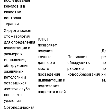
исследования
каналов и в
качестве
контроля
терапии.
Хирургическая
стоматология:
КЛКТ
для определения
позволяет
локализации и
получить
Для
размеров
точные
Позволяет
реш
воспаления,
данные о
обнаружить
нео
обнаружения
месте
раковые
про
различных
проведения
новообразования.
хир
патологий и
имплантации и
вме
оставшихся
подготовить
частичек зуба
пациента к ней.
после его
удаления.
Ортопедическая