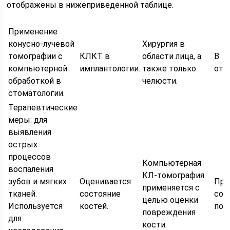
отображены в нижеприведенной таблице.
Применение
конусно-лучевой
Хирургия в
томографии с
КЛКТ в
области лица, а
В
компьютерной
имплантологии.
также только
ото
обработкой в
челюсти.
стоматологии.
Терапевтические
меры: для
выявления
острых
процессов
Компьютерная
воспаления
КЛ-томография
зубов и мягких
Оценивается
Про
применяется с
тканей.
состояние
сос
целью оценки
Используется
костей.
пол
повреждения
для
кости.