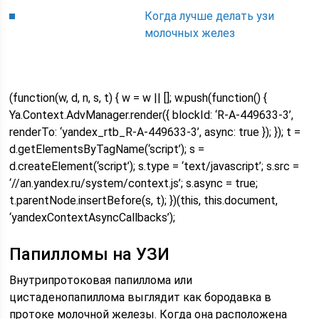
Когда лучше делать узи
молочных желез
(function(w, d, n, s, t) { w = w || []; w.push(function() {
Ya.Context.AdvManager.render({ blockId: ‘R-A-449633-3’,
renderTo: ‘yandex_rtb_R-A-449633-3’, async: true }); }); t =
d.getElementsByTagName(‘script’); s =
d.createElement(‘script’); s.type = ‘text/javascript’; s.src =
‘//an.yandex.ru/system/context.js’; s.async = true;
t.parentNode.insertBefore(s, t); })(this, this.document,
‘yandexContextAsyncCallbacks’);
Папилломы на УЗИ
Внутрипротоковая папиллома или
цистаденопапиллома выглядит как бородавка в
протоке молочной железы. Когда она расположена