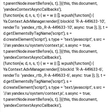
t.parentNode.insertBefore(s, t); })(this, this.document,
‘yandexContextAsyncCallbacks’);
(function(w, d, n, s, t) { w = w || []; w.push(function() {
Ya.Context.AdvManager.render({ blockId: ‘R-A-449633-10’,
renderTo: ‘yandex_rtb_R-A-449633-10’, async: true }); }); t =
d.getElementsByTagName(‘script’); s =
d.createElement(‘script’); s.type = ‘text/javascript’; s.src =
‘//an.yandex.ru/system/context.js’; s.async = true;
t.parentNode.insertBefore(s, t); })(this, this.document,
‘yandexContextAsyncCallbacks’);
(function(w, d, n, s, t) { w = w || []; w.push(function() {
Ya.Context.AdvManager.render({ blockId: ‘R-A-449633-6’,
renderTo: ‘yandex_rtb_R-A-449633-6’, async: true }); }); t =
d.getElementsByTagName(‘script’); s =
d.createElement(‘script’); s.type = ‘text/javascript’; s.src =
‘//an.yandex.ru/system/context.js’; s.async = true;
t.parentNode.insertBefore(s, t); })(this, this.document,
‘yandexContextAsyncCallbacks’);