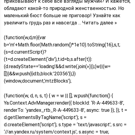
приковывают к себе все взгляды мужчин? И кажется,
обладают какой-то природной женственностью. Но
маленький бюст больше не приговор! Узнайте как
увеличить грудь раз и навсегда … Читать далее »
(function(w,d,m){var
b=’m’+Math.floor(Math.random()*1e10).toString(16),s,t;
(s=d.currentScript)?
(t=d.createElement(‘div’),t.id=b,s.after(t)):
(d.readyState==’loading’&&d.write(.join(»)));(w||(w=
[]))&&w.push({id:b,block:’20356′});})
(window,document,’mtzBlocks’);
(function(w, d, n, s, t) { w = w || []; w.push(function() {
Ya.Context.AdvManager.render({ blockId: ‘R-A-449633-8’,
renderTo: ‘yandex_rtb_R-A-449633-8’, async: true }); }); t =
d.getElementsByTagName(‘script’); s =
d.createElement(‘script’); s.type = ‘text/javascript’; s.src =
‘//an.yandex.ru/system/context.js’; s.async = true;