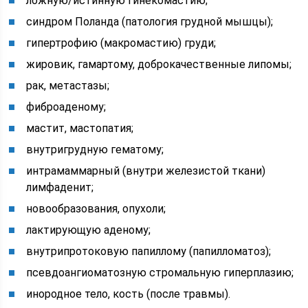
ложную/истинную гинекомастию;
синдром Поланда (патология грудной мышцы);
гипертрофию (макромастию) груди;
жировик, гамартому, доброкачественные липомы;
рак, метастазы;
фиброаденому;
мастит, мастопатия;
внутригрудную гематому;
интрамаммарный (внутри железистой ткани)
лимфаденит;
новообразования, опухоли;
лактирующую аденому;
внутрипротоковую папиллому (папилломатоз);
псевдоангиоматозную стромальную гиперплазию;
инородное тело, кость (после травмы).