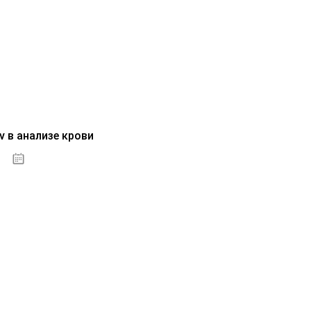
v в анализе крови
04.10.2020