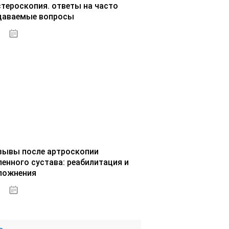
стероскопия. ответы на часто
даваемые вопросы
02.10.2020
зывы после артроскопии
ленного сустава: реабилитация и
ложнения
02.10.2020