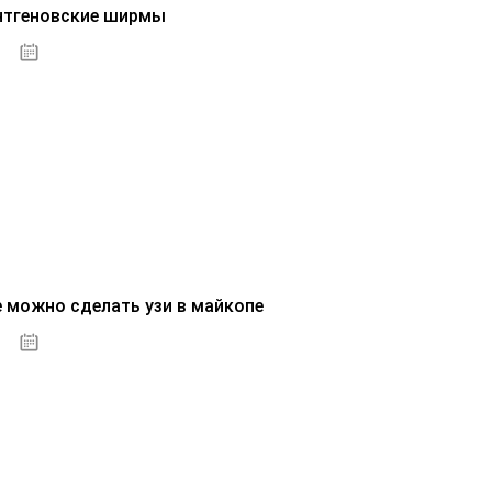
нтгеновские ширмы
01.10.2020
е можно сделать узи в майкопе
01.10.2020