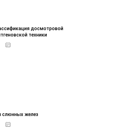
ассификация досмотровой
нтгеновской техники
30.09.2020
и слюнных желез
01.10.2020