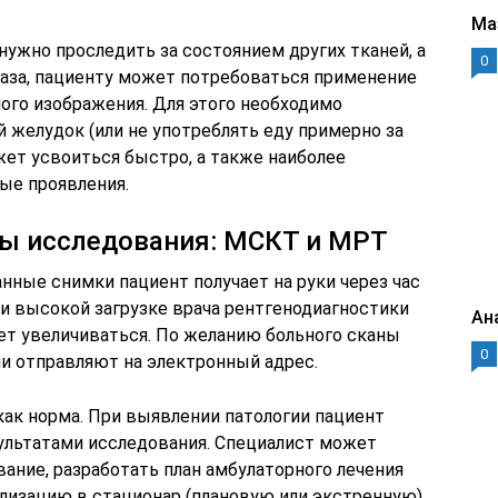
Ма
ужно проследить за состоянием других тканей, а
0
таза, пациенту может потребоваться применение
ого изображения. Для этого необходимо
 желудок (или не употреблять еду примерно за
жет усвоиться быстро, а также наиболее
ные проявления.
ы исследования: МСКТ и МРТ
нные снимки пациент получает на руки через час
и высокой загрузке врача рентгенодиагностики
Ан
т увеличиваться. По желанию больного сканы
0
ли отправляют на электронный адрес.
как норма. При выявлении патологии пациент
зультатами исследования. Специалист может
ание, разработать план амбулаторного лечения
лизацию в стационар (плановую или экстренную).