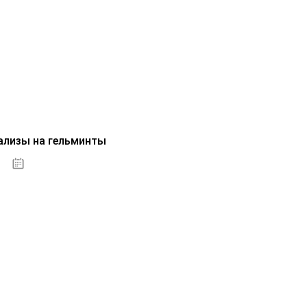
ализы на гельминты
07.10.2020