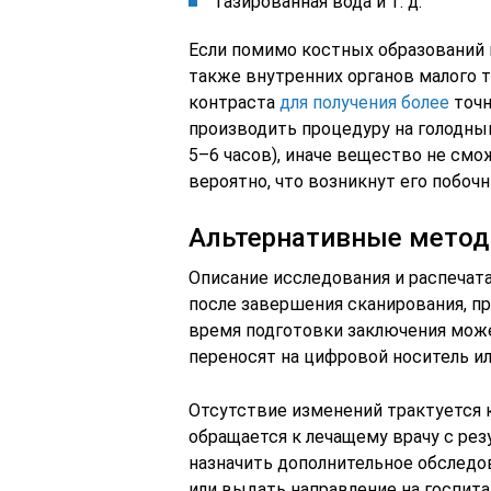
газированная вода и т. д.
Если помимо костных образований н
также внутренних органов малого 
контраста
для получения более
точн
производить процедуру на голодный
5–6 часов), иначе вещество не смо
вероятно, что возникнут его побоч
Альтернативные метод
Описание исследования и распечата
после завершения сканирования, пр
время подготовки заключения може
переносят на цифровой носитель и
Отсутствие изменений трактуется 
обращается к лечащему врачу с ре
назначить дополнительное обследов
или выдать направление на госпита