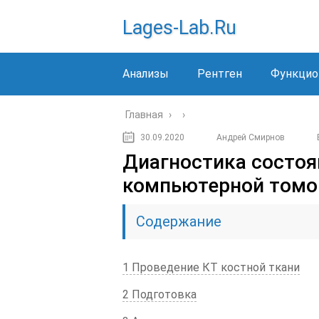
Lages-Lab.ru
Анализы
Рентген
Функцио
Главная
›
›
30.09.2020
Андрей Смирнов
Диагностика состоя
компьютерной томо
Содержание
1 Проведение КТ костной ткани
2 Подготовка