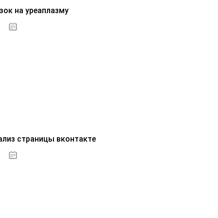
зок на уреаплазму
07.10.2020
ализ страницы вконтакте
07.10.2020