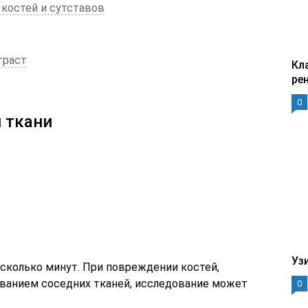
 костей и сутставов
траст
Кл
ре
0
 ткани
Уз
есколько минут. При повреждении костей,
ванием соседних тканей, исследование может
0