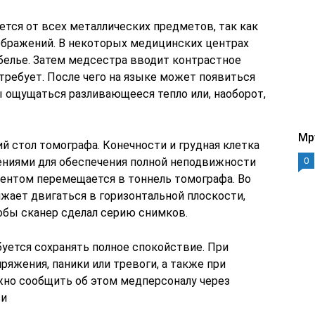
тся от всех металлических предметов, так как
зображений. В некоторых медицинских центрах
елье. Затем медсестра вводит контрастное
требует. После чего на языке может появиться
ы ощущаться разливающееся тепло или, наоборот,
Mp
й стол томографа. Конечности и грудная клетка
ниями для обеспечения полной неподвижности
0
иентом перемещается в тоннель томографа. Во
жает двигаться в горизонтальной плоскости,
тобы сканер сделал серию снимков.
уется сохранять полное спокойствие. При
яжения, паники или тревоги, а также при
но сообщить об этом медперсоналу через
зи