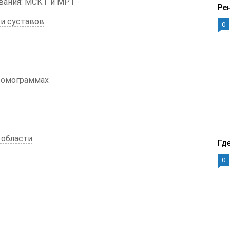
вания: МСКТ и МРТ
Ре
и суставов
0
томограммах
 области
Гд
0