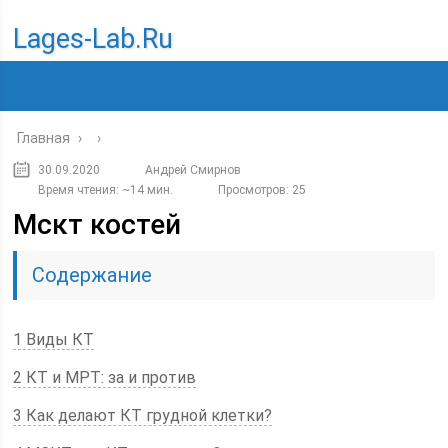
Lages-Lab.ru
Главная
›
›
30.09.2020
Андрей Смирнов
Время чтения: ~14 мин.
Просмотров: 25
Мскт костей
Содержание
1 Виды КТ
2 КТ и МРТ: за и против
3 Как делают КТ грудной клетки?