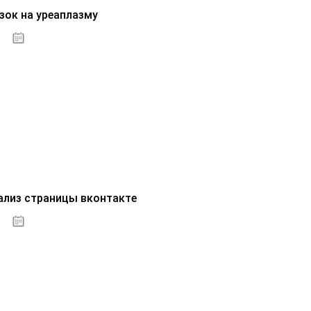
зок на уреаплазму
07.10.2020
ализ страницы вконтакте
07.10.2020