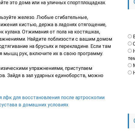
айте это дома или на уличных спортплощадках.
льзуйте железо. Любые сгибательные,
ижения кистью, держа в ладонях отягощение,
 кулака. Отжимания от пола на костяшках,
ражнениями. Найдите поблизости с вашим домом
одтягивание на брусьях и перекладине. Если там
я мышц рук, включите их в свою программу.
те
физическими упражнениями, приступаем
ов. Зайдя в зал ударных единоборств, можно
 лфк для восстановления после артроскопии
сустава в домашних условиях