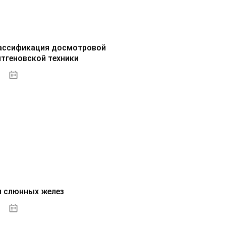
ассификация досмотровой
нтгеновской техники
30.09.2020
и слюнных желез
01.10.2020