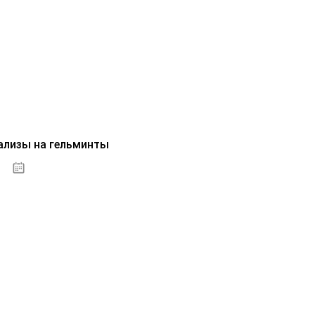
ализы на гельминты
07.10.2020