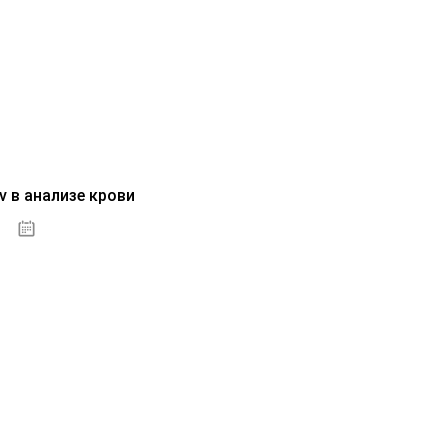
v в анализе крови
04.10.2020