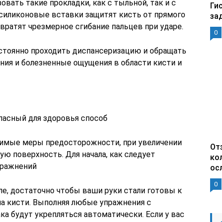
ать такие прокладки, как с тыльной, так и с
Ги
силиконовые вставки защитят кисть от прямого
за
твратят чрезмерное сгибание пальцев при ударе.
0
стоянно проходить диспансеризацию и обращать
ния и болезненные ощущения в области кисти и
пасный для здоровья способ
димые меры предосторожности, при увеличении
От
ую поверхность. Для начала, как следует
ко
пражнений
ос
0
ле, достаточно чтобы ваши руки стали готовы к
на кисти. Выполняя любые упражнения с
а будут укрепляться автоматически. Если у вас