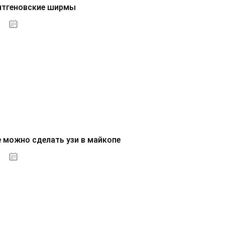
нтгеновские ширмы
01.10.2020
е можно сделать узи в майкопе
01.10.2020