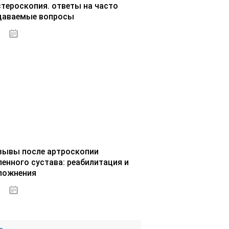
стероскопия. ответы на часто
даваемые вопросы
02.10.2020
зывы после артроскопии
ленного сустава: реабилитация и
ложнения
02.10.2020