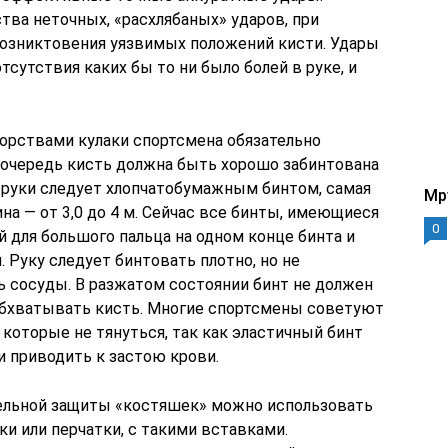
тва неточных, «расхлябаных» ударов, при
озниктовения уязвимых положений кисти. Удары
сутствия каких бы то ни было болей в руке, и
орствами кулаки спортсмена обязательно
очередь кисть должна быть хорошо забинтована
 руки следует хлопчатобумажным бинтом, самая
Mp
на — от 3,0 до 4 м. Сейчас все бинты, имеющиеся
0
 для большого пальца на одном конце бинта и
. Руку следует бинтовать плотно, но не
ь сосуды. В разжатом состоянии бинт не должен
 обхватывать кисть. Многие спортсмены советуют
которые не тянуться, так как эластичный бинт
и приводить к застою крови.
тельной защиты «костяшек» можно использовать
и или перчатки, с такими вставками.