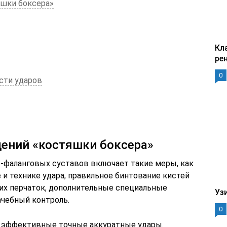
яшки боксера»
Кл
ре
0
сти ударов
ений «костяшки боксера»
-фаланговых суставов включает такие меры, как
и технике удара, правильное бинтование кистей
их перчаток, дополнительные специальные
Уз
чебный контроль.
0
ь эффективные точные аккуратные удары.