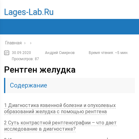
Lages-Lab.ru
Главная
›
›
30.09.2020
Андрей Смирнов
Время чтения: ~5 мин.
Просмотров: 87
Рентген желудка
Содержание
1 Диагностика язвенной болезни и опухолевых
образований желудка с помощью рентгена
2 Суть контрастной рентгенографии – что дает
исследование в диагностике?