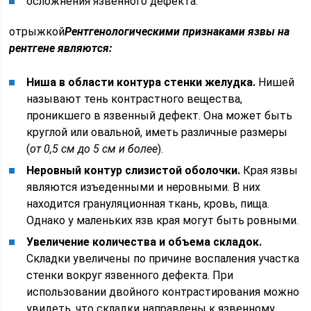
осложнения язвенного дефекта.
отрыжкой
Рентгенологическими признаками язвы на
рентгене являются:
Ниша в области контура стенки желудка.
Нишей
называют тень контрастного вещества,
проникшего в язвенный дефект. Она может быть
круглой или овальной, иметь различные размеры
(
от 0,5 см до 5 см и более
).
Неровный контур слизистой оболочки.
Края язвы
являются изъеденными и неровными. В них
находится грануляционная ткань, кровь, пища.
Однако у маленьких язв края могут быть ровными.
Увеличение количества и объема складок.
Складки увеличены по причине воспаления участка
стенки вокруг язвенного дефекта. При
использовании двойного контрастирования можно
увидеть, что складки направлены к язвенному