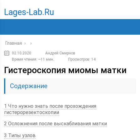
Lages-Lab.ru
Главная
›
›
02.10.2020
Андрей Смирнов
Время чтения: ~11 мин.
Просмотров: 14
Гистероскопия миомы матки
Содержание
1 Что нужно знать после прохождения
гистерорезектоскопии
2 Осложнения после выскабливания матки
3 Типы узлов