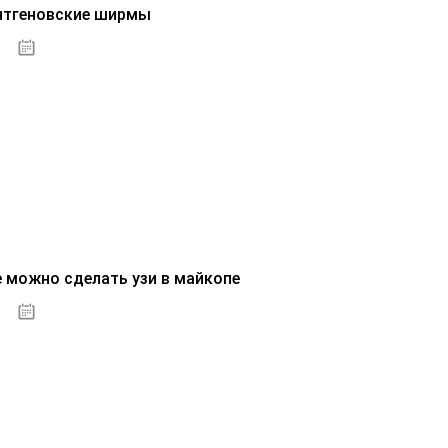
нтгеновские ширмы
01.10.2020
е можно сделать узи в майкопе
01.10.2020