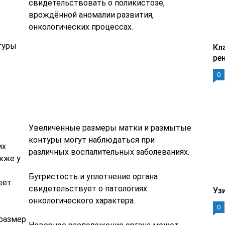
свидетельствовать о поликистозе,
врождённой аномалии развития,
онкологических процессах.
туры
Кл
ре
0
Увеличенные размеры матки и размытые
контуры могут наблюдаться при
их
различных воспалительных заболеваниях.
кже у
Бугристость и уплотнение органа
еет
свидетельствует о патологиях
Уз
онкологического характера.
0
размер