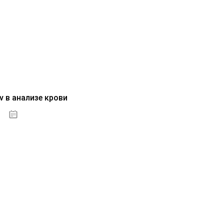
v в анализе крови
04.10.2020