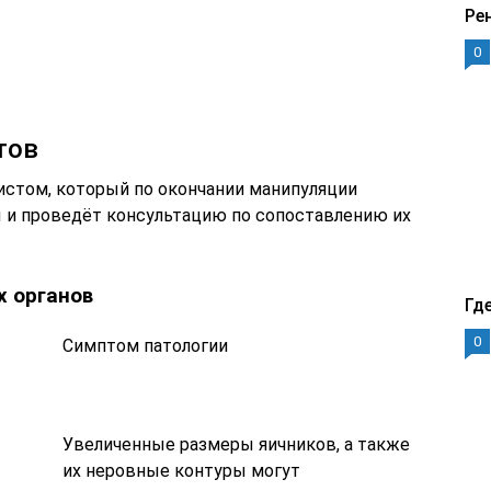
Ре
0
тов
истом, который по окончании манипуляции
 и проведёт консультацию по сопоставлению их
х органов
Гд
0
Симптом патологии
Увеличенные размеры яичников, а также
их неровные контуры могут