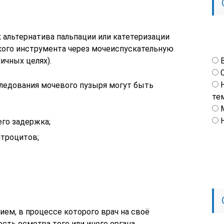
 альтернатива пальпации или катетеризации
кого инструмента через мочеиспускательную
ичных целях).
следования мочевого пузыря могут быть
те
его задержка;
итроцитов;
ем, в процессе которого врач на своё
ть осмотра того или иного органа.