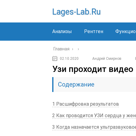
Lages-Lab.ru
Анализы
Рентген
Функцио
Главная
›
›
02.10.2020
Андрей Смирнов
Узи проходит видео
Содержание
1 Расшифровка результатов
2 Как проводится УЗИ сердца у же
3 Когда назначается ультразвуково