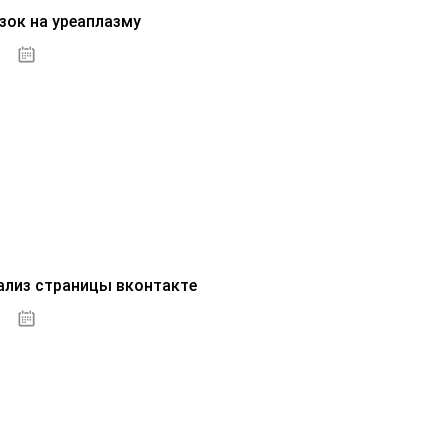
зок на уреаплазму
07.10.2020
ализ страницы вконтакте
07.10.2020