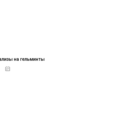
ализы на гельминты
07.10.2020