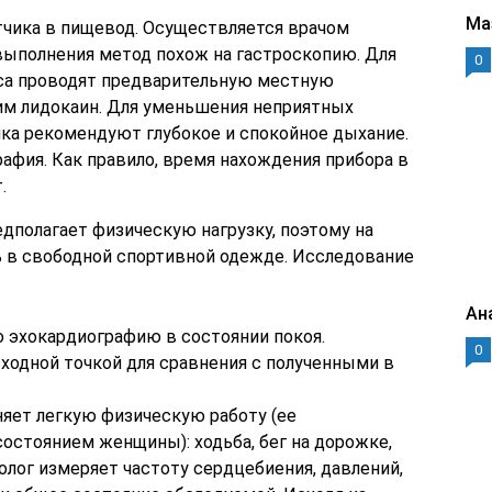
Ма
тчика в пищевод. Осуществляется врачом
выполнения метод похож на гастроскопию. Для
0
са проводят предварительную местную
м лидокаин. Для уменьшения неприятных
ка рекомендуют глубокое и спокойное дыхание.
афия. Как правило, время нахождения прибора в
.
дполагает физическую нагрузку, поэтому на
 в свободной спортивной одежде. Исследование
Ан
ю эхокардиографию в состоянии покоя.
0
ходной точкой для сравнения с полученными в
няет легкую физическую работу (ее
остоянием женщины): ходьба, бег на дорожке,
олог измеряет частоту сердцебиения, давлений,