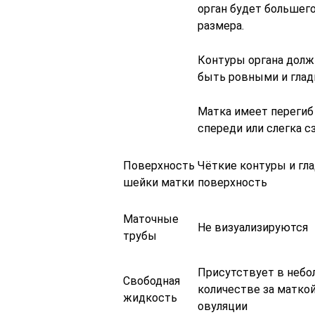
орган будет большег
размера.
Контуры органа дол
быть ровными и глад
Матка имеет перегиб
спереди или слегка с
Поверхность
Чёткие контуры и гл
шейки матки
поверхность
Маточные
Не визуализируются
трубы
Присутствует в неб
Свободная
количестве за маткой
жидкость
овуляции