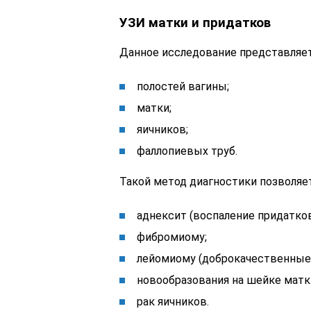
УЗИ матки и придатков
Данное исследование представляет
полостей вагины;
матки;
яичников;
фаллопиевых труб.
Такой метод диагностики позволяе
аднексит (воспаление придатков
фибромиому;
лейомиому (доброкачественные 
новообразования на шейке матк
рак яичников.