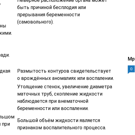
Неверное расположение органа может
о
быть причиной бесплодия или
прерывания беременности
(самовольного).
жны
кими.
зади.
Mp
0
адкая
Размытость контуров свидетельствует
о врождённых аномалиях или воспалении.
Утолщение стенок, увеличение диаметра
маточных труб, скопление жидкости
наблюдается при внематочной
беременности или воспалении.
ольшом
Большой объём жидкости является
 при
признаком воспалительного процесса.