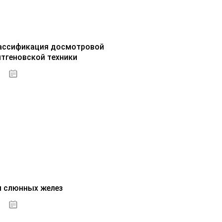
ассификация досмотровой
нтгеновской техники
30.09.2020
и слюнных желез
01.10.2020