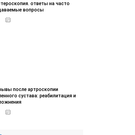
стероскопия. ответы на часто
даваемые вопросы
02.10.2020
зывы после артроскопии
ленного сустава: реабилитация и
ложнения
02.10.2020