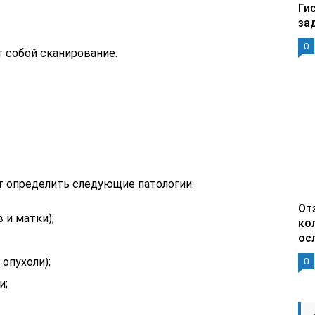
Ги
за
0
 собой сканирование:
т определить следующие патологии:
От
 и матки);
ко
ос
опухоли);
0
и;