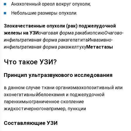
Анэхогенный ореол вокруг опухоли;
Небольшие размеры опухоли.
Злокачественные опухоли (рак) поджелудочной
железы на УЗИ
очаговая форма рака
биопсию
Очагово-
инфильтративная форма рака
гепатита
Инвазивно-
инфильтративная форма рака
желтуху
Метастазы
Что такое УЗИ?
Принцип ультразвукового исследования
в данном случае ткани организмаэхопозитивный или
эхонегативныйбелоекамня и поджелудочной
паренхимыограниченное скопление
жидкостичерногонапример, пункции
Составляющие УЗИ