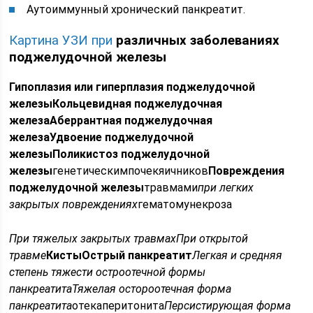
Аутоиммунный хронический панкреатит.
Картина УЗИ при
различных заболеваниях
поджелудочной железы
Гипоплазия или гиперплазия поджелудочной
железы
Кольцевидная поджелудочная
железа
Аберрантная поджелудочная
железа
Удвоение поджелудочной
железы
Поликистоз поджелудочной
железы
генетическимпочекяичников
Повреждения
поджелудочной железы
травмами
при легких
закрытых повреждениях
гематомунекроза
При тяжелых закрытых травмах
При открытой
травме
Кисты
Острый панкреатит
Легкая и средняя
степень тяжести остроотечной формы
панкреатита
Тяжелая остороотечная форма
панкреатита
отекаперитонита
Персистирующая форма