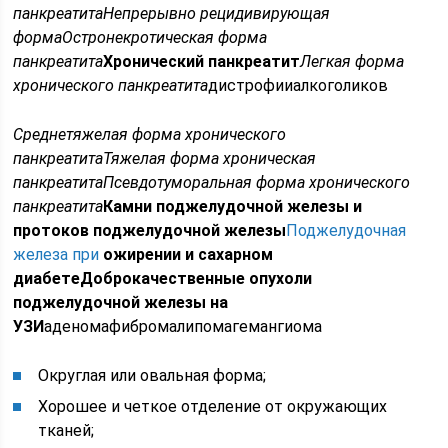
панкреатита
Непрерывно рецидивирующая
форма
Остронекротическая форма
панкреатита
Хронический панкреатит
Легкая форма
хронического панкреатита
дистрофииалкоголиков
Среднетяжелая форма хронического
панкреатита
Тяжелая форма хроническая
панкреатита
Псевдотуморальная форма хронического
панкреатита
Камни поджелудочной железы и
протоков поджелудочной железы
Поджелудочная
железа при
ожирении и сахарном
диабете
Доброкачественные опухоли
поджелудочной железы на
УЗИ
аденомафибромалипомагемангиома
Округлая или овальная форма;
Хорошее и четкое отделение от окружающих
тканей;