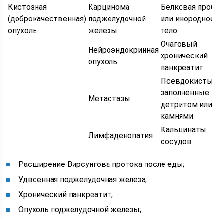
Кистозная
Карцинома
Белковая проб
(доброкачественная)
поджелудочной
или инородное
опухоль
железы
тело
Очаговый
Нейроэндокринная
хронический
опухоль
панкреатит
Псевдокисты,
заполненные
Метастазы
детритом или
камнями
Кальцинаты
Лимфаденопатия
сосудов
Расширение Вирсунгова протока после еды;
Удвоенная поджелудочная железа;
Хронический панкреатит;
Опухоль поджелудочной железы;