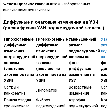
железы
диагностики
симптомылабораторных
анализовамилазылипазы
Диффузные и очаговые изменения на УЗИ
(расшифровка УЗИ поджелудочной железы)
Гипоэхогенные
Гиперэхогенные
Уменьшенный
Уве
диффузные
диффузные
размер
раз
изменения
изменения
поджелудочной
под
поджелудочной
поджелудочной
железы на
жел
железы
железы
фоне
фон
(снижение
(повышение
диффузных
диф
эхогенности на
эхогенности на
изменений на
изме
УЗИ)
УЗИ)
УЗИ
УЗИ
Острый
Возрастные
Ост
Липоматоз
панкреатит
изменения
панк
Ранняя стадия
Фиброз
Атрофия
Кол
хронического
поджелудочной
поджелудочной
подж