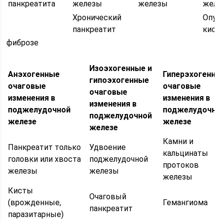
панкреатита
железы
железы
жел
Хронический
Опух
панкреатит
кис
фиброзе
Изоэхогенные и
Анэхогенные
Гиперэхогенн
гипоэхогенные
очаговые
очаговые
очаговые
изменения в
изменения в
изменения в
поджелудочной
поджелудочно
поджелудочной
железе
железе
железе
Камни и
Панкреатит только
Удвоение
кальцинаты
головки или хвоста
поджелудочной
протоков
железы
железы
железы
Кисты
Очаговый
(врожденные,
Гемангиома
панкреатит
паразитарные)