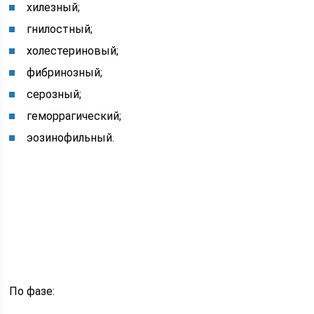
хилезный;
гнилостный;
холестериновый;
фибринозный;
серозный;
геморрагический;
эозинофильный.
По фазе: