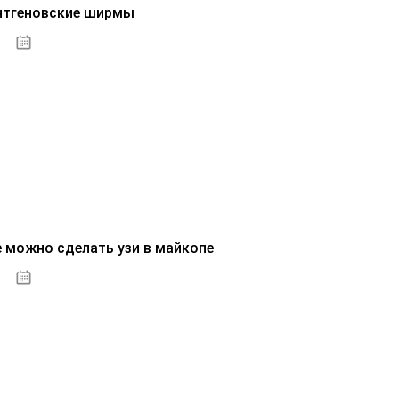
нтгеновские ширмы
01.10.2020
е можно сделать узи в майкопе
01.10.2020