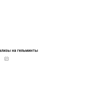
ализы на гельминты
07.10.2020