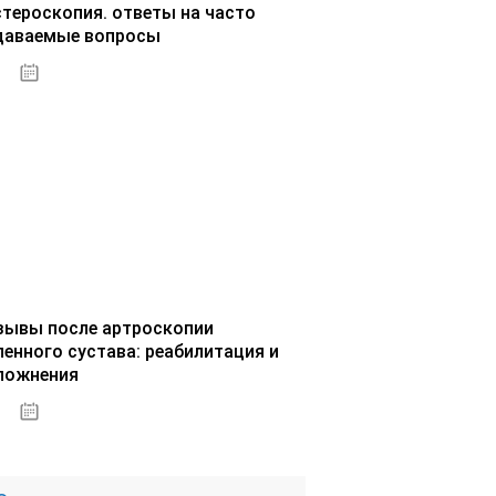
стероскопия. ответы на часто
даваемые вопросы
02.10.2020
зывы после артроскопии
ленного сустава: реабилитация и
ложнения
02.10.2020