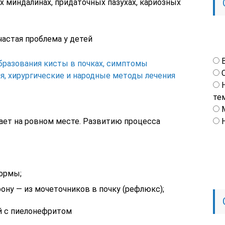
х миндалинах, придаточных пазухах, кариозных
астая проблема у детей
бразования кисты в почках, симптомы
я, хирургические и народные методы лечения
те
ает на ровном месте. Развитию процесса
нормы;
ону — из мочеточников в почку (рефлюкс);
й с пиелонефритом