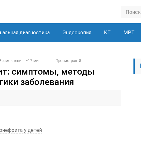
нальная диагностика
Эндоскопия
КТ
МРТ
Время чтения: ~17 мин.
Просмотров: 8
ит: симптомы, методы
тики заболевания
онефрита у детей