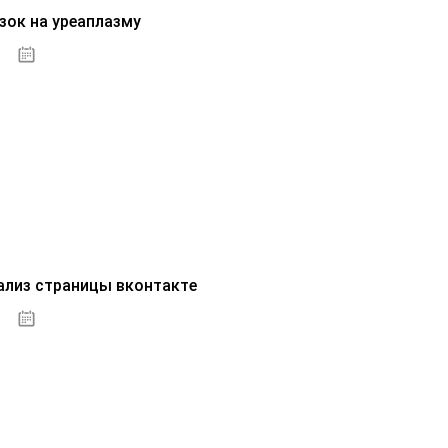
зок на уреаплазму
07.10.2020
ализ страницы вконтакте
07.10.2020