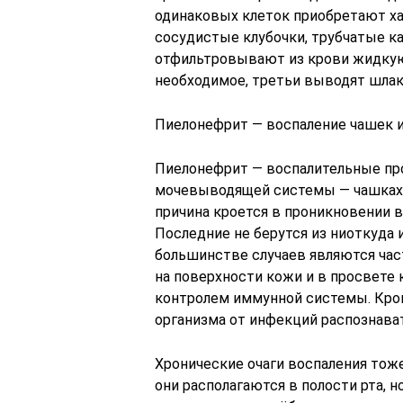
одинаковых клеток приобретают х
сосудистые клубочки, трубчатые ка
отфильтровывают из крови жидкую 
необходимое, третьи выводят шлак
Пиелонефрит — воспаление чашек и
Пиелонефрит — воспалительные про
мочевыводящей системы — чашках и
причина кроется в проникновении 
Последние не берутся из ниоткуда 
большинстве случаев являются ча
на поверхности кожи и в просвете 
контролем иммунной системы. Кроме
организма от инфекций распознават
Хронические очаги воспаления тоже
они располагаются в полости рта, н