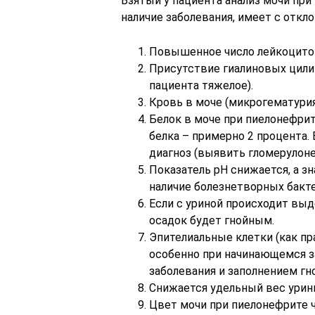
Взятый у пациента анализ мочи при
наличие заболевания, имеет с откл
Повышенное число лейкоцитов 
Присутствие гиалиновых цили
пациента тяжелое).
Кровь в моче (микрогематурия
Белок в моче при пиелонефрит
белка – примерно 2 процента.
диагноз (выявить гломерулоне
Показатель рН снижается, а зн
наличие болезнетворных бакте
Если с уриной происходит выд
осадок будет гнойным.
Эпителиальные клетки (как пр
особенно при начинающемся з
заболевания и заполнением гн
Снижается удельный вес урины
Цвет мочи при пиелонефрите 