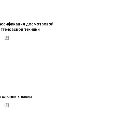
ассификация досмотровой
нтгеновской техники
30.09.2020
и слюнных желез
01.10.2020