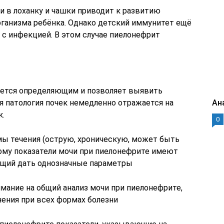
 в лоханку и чашки приводит к развитию
ганизма ребёнка. Однако детский иммунитет ещё
 с инфекцией. В этом случае пиелонефрит
яется определяющим и позволяет выявить
я патология почек немедленно отражается на
Ан
к.
0
ы течения (острую, хроническую, может быть
тому показатели мочи при пиелонефрите имеют
ющий дать однозначные параметры
мание на общий анализ мочи при пиелонефрите,
ения при всех формах болезни