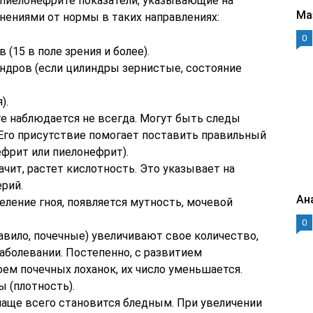
 пиелонефрите показатели, указывающие на
Ма
онениями от нормы в таких направлениях:
0
(15 в поле зрения и более).
ндров (если цилиндры зернистые, состояние
).
е наблюдается не всегда. Могут быть следы
 Его присутствие помогает поставить правильный
фрит или пиелонефрит).
ачит, растет кислотность. Это указывает на
рий.
Ан
еление гноя, появляется мутность, мочевой
0
авило, почечные) увеличивают свое количество,
аболевании. Постепенно, с развитием
оем почечных лоханок, их число уменьшается.
 (плотность).
чаще всего становится бледным. При увеличении