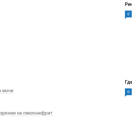
Ре
0
Гд
а мочи
0
озрении на пиелонефрит