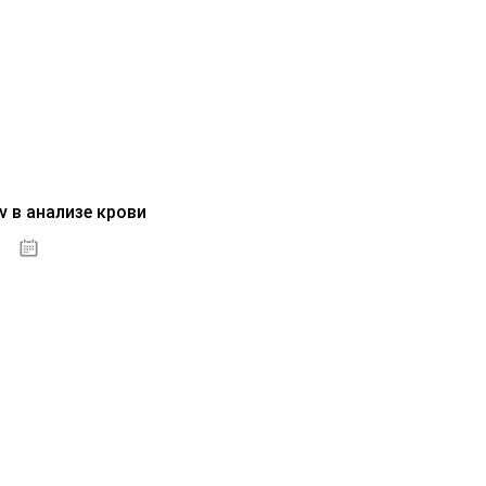
v в анализе крови
04.10.2020