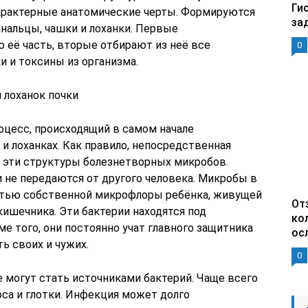
Ги
арактерные анатомические черты. Формируются
за
нальцы, чашки и лоханки. Первые
её часть, вторые отбирают из неё все
0
и и токсины из организма.
 лоханок почки
цесс, происходящий в самом начале
 лоханках. Как правило, непосредственная
в эти структуры болезнетворных микробов.
и не передаются от другого человека. Микробы в
стью собственной микрофлоры ребёнка, живущей
От
кишечника. Эти бактерии находятся под
ко
 того, они постоянно учат главного защитника
ос
ь своих и чужих.
0
 могут стать источниками бактерий. Чаще всего
оса и глотки. Инфекция может долго