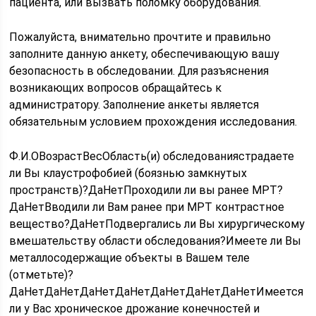
пациента, или вызвать поломку оборудования.
Пожалуйста, внимательно прочтите и правильно
заполните данную анкету, обеспечивающую вашу
безопасность в обследовании. Для разъяснения
возникающих вопросов обращайтесь к
администратору. Заполнение анкеты является
обязательным условием прохождения исследования.
Ф.И.ОВозрастВесОбласть(и) обследованиястрадаете
ли Вы клаустрофобией (боязнью замкнутых
пространств)?ДаНетПроходили ли вы ранее МРТ?
ДаНетВводили ли Вам ранее при МРТ контрастное
вещество?ДаНетПодвергались ли Вы хирургическому
вмешательству области обследования?Имеете ли Вы
металлосодержащие объекты в Вашем теле
(отметьте)?
ДаНетДаНетДаНетДаНетДаНетДаНетДаНетИмеется
ли у Вас хроническое дрожание конечностей и