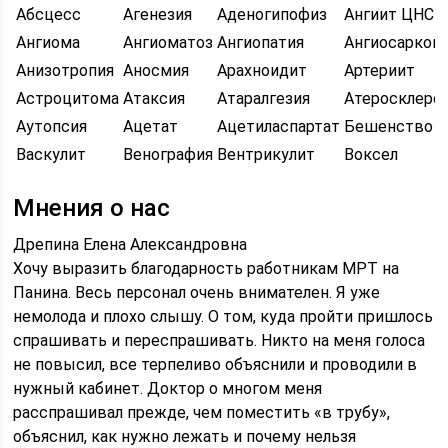
Абсцесс
Агенезия
Аденогипофиз
Ангиит ЦНС
Ангиома
Ангиоматоз
Ангиопатия
Ангиосарком
Анизотропия
Аносмия
Арахноидит
Артериит
Астроцитома
Атаксия
Атаралгезия
Атеросклеро
Аутопсия
Ацетат
Ацетиласпартат
Бешенство
Васкулит
Венография
Вентрикулит
Воксел
Мнения о нас
Дрепина Елена Александровна
Хочу выразить благодарность работникам МРТ на
Панина. Весь персонал очень внимателен. Я уже
немолода и плохо слышу. О том, куда пройти пришлось
спрашивать и переспрашивать. Никто на меня голоса
не повысил, все терпеливо объяснили и проводили в
нужный кабинет. Доктор о многом меня
расспрашивал прежде, чем поместить «в трубу»,
объяснил, как нужно лежать и почему нельзя