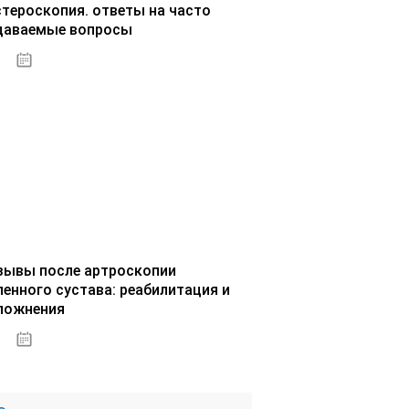
стероскопия. ответы на часто
даваемые вопросы
02.10.2020
зывы после артроскопии
ленного сустава: реабилитация и
ложнения
02.10.2020