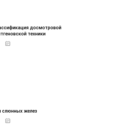
ассификация досмотровой
нтгеновской техники
30.09.2020
и слюнных желез
01.10.2020