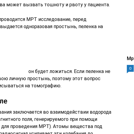
тва может вызвать тошноту и рвоту у пациента.
е проводится МРТ исследование, перед
выдается одноразовая простынь, пеленка на
Mp
0
он будет ложиться. Если пеленка не
свою личную простынь, поэтому этот вопрос
писываться на томографию.
ле
вания заключается во взаимодействии водорода
гнитного поля, генерируемого при помощи
т для проведения МРТ). Атомы вещества под
радиосигнал усиливает эти колебания до