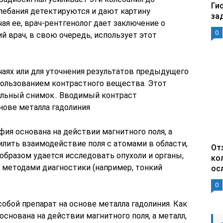
Ги
лебания детектируются и дают картину
за
ая ее, врач-рентгенолог дает заключение о
0
ий врач, в свою очередь, использует этот
чаях или для уточнения результатов предыдущего
ользованием контрастного вещества. Этот
альный снимок.. Вводимый контраст
нове металла гадолиния
ия основана на действии магнитного поля, а
силить взаимодействие поля с атомами в области,
От
образом удается исследовать опухоли и органы,
ко
 методами диагностики (например, тонкий
ос
0
бой препарат на основе металла гадолиния. Как
снована на действии магнитного поля, а металл,