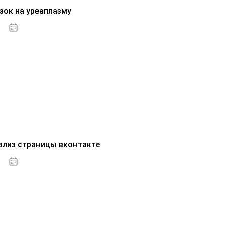
зок на уреаплазму
07.10.2020
ализ страницы вконтакте
07.10.2020