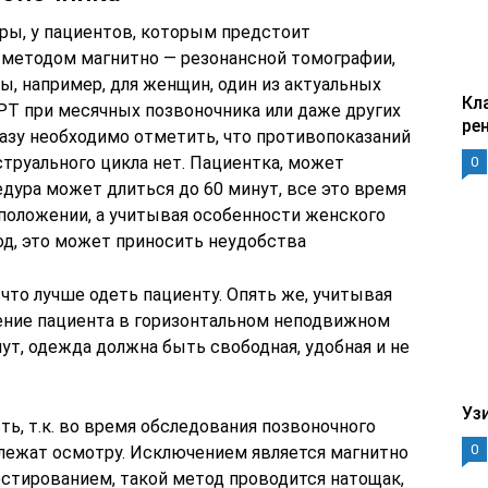
уры, у пациентов, которым предстоит
 методом магнитно — резонансной томографии,
, например, для женщин, один из актуальных
Кл
РТ при месячных позвоночника или даже других
ре
сразу необходимо отметить, что противопоказаний
труального цикла нет. Пациентка, может
0
дура может длиться до 60 минут, все это время
 положении, а учитывая особенности женского
од, это может приносить неудобства
 что лучше одеть пациенту. Опять же, учитывая
ение пациента в горизонтальном неподвижном
ут, одежда должна быть свободная, удобная и не
Уз
ь, т.к. во время обследования позвоночного
0
длежат осмотру. Исключением является магнитно
рстированием, такой метод проводится натощак,