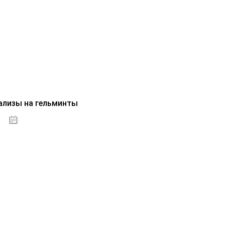
ализы на гельминты
07.10.2020