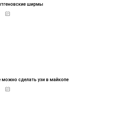
нтгеновские ширмы
01.10.2020
е можно сделать узи в майкопе
01.10.2020