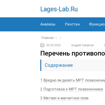
Lages-Lab.ru
Анализы
Рентген
Функцио
Главная
›
›
30.09.2020
Андрей Смирнов
Перечень противопо
Содержание
1 Вредно ли делать МРТ позвоночн
2 Подготовка к МРТ позвоночника
3 Металл и магнитное поле