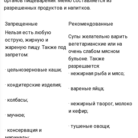
органов пищеварения. Меню составляется из
разрешенных продуктов и напитков.
Запрещенные
Рекомендованные
Нельзя есть любую
Супы желательно варить
острую, жирную и
вегетарианские или на
жареную пищу. Также под
очень слабом мясном
запретом:
бульоне. Также
разрешается:
· цельнозерновые каши;
· нежирная рыба и мясо;
· кондитерские изделия;
· вареные яйца;
· колбасы;
· нежирный творог, молоко
и кефир;
· мучное;
· тушеные овощи;
· консервация и
маринады;