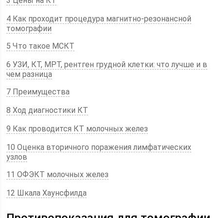
3 Цены на КТ
4 Как проходит процедура магнитно-резонансной
томографии
5 Что такое МСКТ
6 УЗИ, КТ, МРТ, рентген грудной клетки: что лучше и в
чем разница
7 Преимущества
8 Ход диагностики КТ
9 Как проводится КТ молочных желез
10 Оценка вторичного поражения лимфатических
узлов
11 ОФЭКТ молочных желез
12 Шкала Хаунсфилда