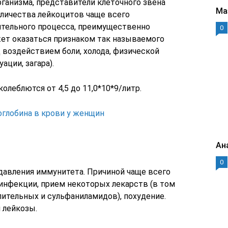
ганизма, представители клеточного звена
Ма
личества лейкоцитов чаще всего
ительного процесса, преимущественно
0
ет оказаться признаком так называемого
 воздействием боли, холода, физической
ации, загара).
леблются от 4,5 до 11,0*10*9/литр.
глобина в крови у женщин
Ан
0
давления иммунитета. Причиной чаще всего
нфекции, прием некоторых лекарств (в том
ительных и сульфаниламидов), похудение.
 лейкозы.