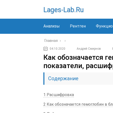
Lages-Lab.ru
Анализы
Рентген
Функцио
Главная
›
›
04.10.2020
Андрей Смирнов
Как обозначается ге
показатели, расшиф
Содержание
1 Расшифровка
2 Как обозначается гемоглобин в бл