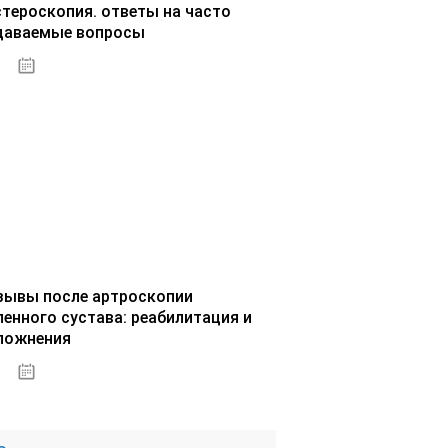
стероскопия. ответы на часто
даваемые вопросы
02.10.2020
зывы после артроскопии
ленного сустава: реабилитация и
ложнения
02.10.2020