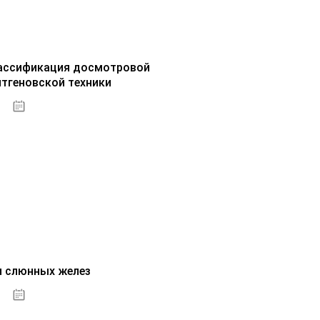
ассификация досмотровой
нтгеновской техники
30.09.2020
и слюнных желез
01.10.2020