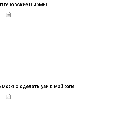
нтгеновские ширмы
01.10.2020
е можно сделать узи в майкопе
01.10.2020