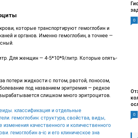
Ги
за
роциты
0
крови, которые транспортируют гемоглобин и
ней и органов. Именно гемоглобин, а точнее —
асный.
итр. Для женщин — 4-5*10*9/литр. Которые опять-
а потери жидкости с потом, рвотой, поносом,
аболевание под названием эритремия — редкое
От
а вырабатывается слишком много эритроцитов.
ко
ос
еиды. классификация и отдельные
0
ели. гемоглобин: структура, свойства, виды,
 изменения качественного и количественного
ови. гемоглобин а-ic и его клиническое зна