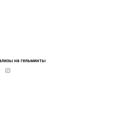
ализы на гельминты
07.10.2020