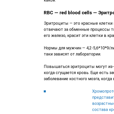
какой.
RBC — red blood cells — Эрит
Эритроциты — это красные клетки 
отвечают за обменные процессы тка
его железо, красит эти клетки в кр
Нормы для мужчин — 4,2-5,6*10*9/л
таки зависят от лаборатории.
Повышаться эритроциты могут из-з
когда сгущается кровь. Еще есть з
заболевание костного мозга, когд
Хромопрот
представит
возрастные
состава кр