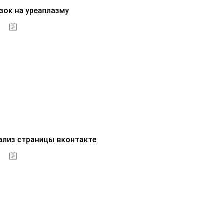
зок на уреаплазму
07.10.2020
ализ страницы вконтакте
07.10.2020