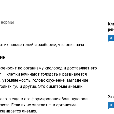
т нормы
Кл
ре
0
тих показателей и разберем, что они значат.
бин
ереносит по организму кислород и доставляет его
ет — клетки начинают голодать и развивается
ь, утомляемость, головокружение, выпадение
голках губ и другие. Это симптомы анемии.
Уз
лезо, а еще в его формировании большую роль
лота. Если их не хватает — в организме
0
азвивается анемия.