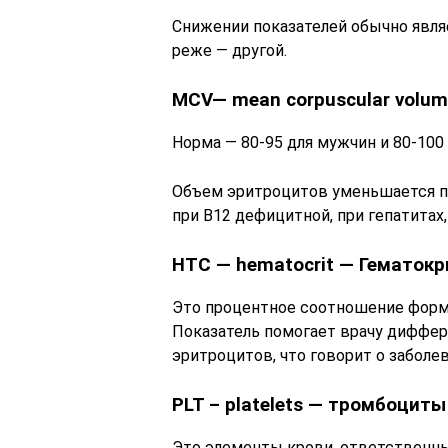
Снижении показателей обычно явля
реже — другой.
MCV— mean corpuscular volu
Норма — 80-95 для мужчин и 80-100
Объем эритроцитов уменьшается п
при В12 дефицитной, при гепатита
HTC — hematocrit — Гематокр
Это процентное соотношение форм
Показатель помогает врачу диффере
эритроцитов, что говорит о заболе
PLT – platelets — тромбоциты
Это элементы крови, ответственн