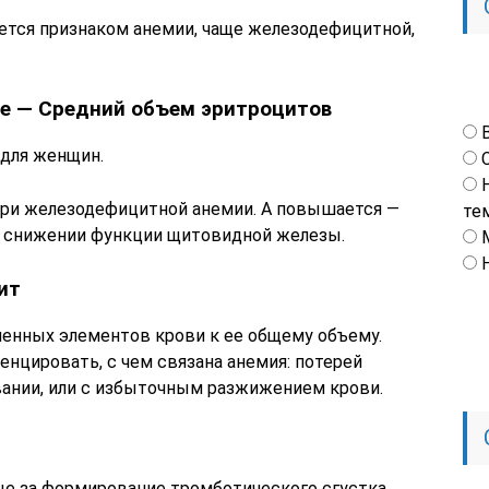
ется признаком анемии, чаще железодефицитной,
me — Средний объем эритроцитов
 для женщин.
ри железодефицитной анемии. А повышается —
те
х, снижении функции щитовидной железы.
ит
енных элементов крови к ее общему объему.
нцировать, с чем связана анемия: потерей
вании, или с избыточным разжижением крови.
ые за формирование тромботического сгустка