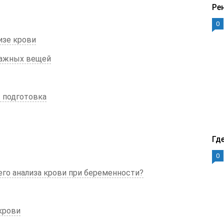
Ре
0
изе крови
важных вещей
: подготовка
Гд
0
его анализа крови при беременности?
крови