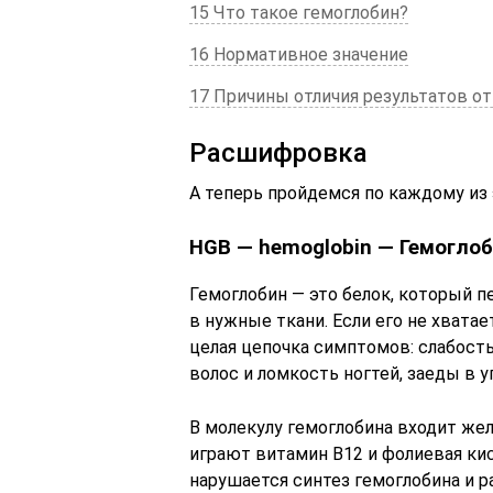
15 Что такое гемоглобин?
16 Нормативное значение
17 Причины отличия результатов о
Расшифровка
А теперь пройдемся по каждому из э
HGB — hemoglobin — Гемогло
Гемоглобин — это белок, который п
в нужные ткани. Если его не хвата
целая цепочка симптомов: слабост
волос и ломкость ногтей, заеды в у
В молекулу гемоглобина входит же
играют витамин В12 и фолиевая кис
нарушается синтез гемоглобина и р