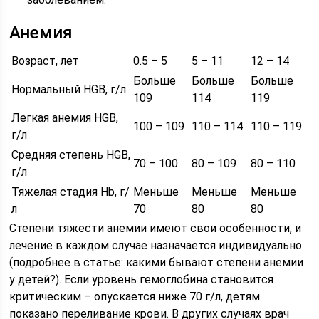
Анемия
Возраст, лет
0.5 – 5
5 – 11
12 – 14
Больше
Больше
Больше
Нормальный HGB, г/л
109
114
119
Легкая анемия HGB,
100 – 109
110 – 114
110 – 119
г/л
Средняя степень HGB,
70 – 100
80 – 109
80 – 110
г/л
Тяжелая стадия Hb, г/
Меньше
Меньше
Меньше
л
70
80
80
Степени тяжести анемии имеют свои особенности, и
лечение в каждом случае назначается индивидуально
(подробнее в статье: какими бывают степени анемии
у детей?). Если уровень гемоглобина становится
критическим – опускается ниже 70 г/л, детям
показано переливание крови. В других случаях врач