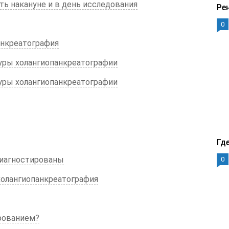
ать накануне и в день исследования
Ре
0
анкреатография
дуры холангиопанкреатографии
дуры холангиопанкреатографии
Гд
диагностированы
0
холангиопанкреатография
рованием?