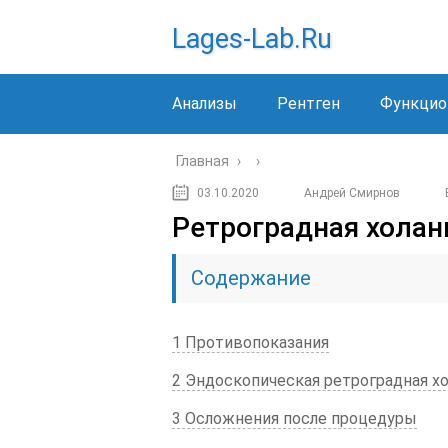
Lages-Lab.ru
Анализы
Рентген
Функцио
Главная
›
›
03.10.2020
Андрей Смирнов
Ретроградная холанг
Содержание
1 Противопоказания
2 Эндоскопическая ретроградная х
3 Осложнения после процедуры