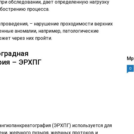
 при обследовании, дает определенную нагрузку
обострению процесса.
й проведения, – нарушение проходимости верхних
нные аномалии, например, патологические
жет через них пройти.
оградная
Mp
фия – ЭРХПГ
0
ангиопанкреатография (ЭРХПГ) используется для
ени, желчного пузыря, желчных протоков и