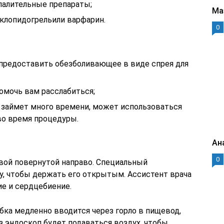
палительные препараты;
Ма
клопидогрельили варфарин.
0
 предоставить обезболивающее в виде спрея для
омочь вам расслабиться;
Г займет много времени, может использоваться
во время процедуры.
Ан
0
овой повернутой направо. Специальный
у, чтобы держать его открытым. Ассистент врача
е и сердцебиение.
убка медленно вводится через горло в пищевод,
з эндоскоп будет подаваться воздух, чтобы