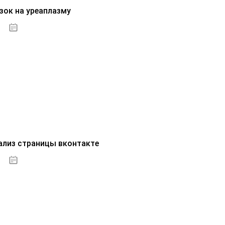
зок на уреаплазму
07.10.2020
ализ страницы вконтакте
07.10.2020