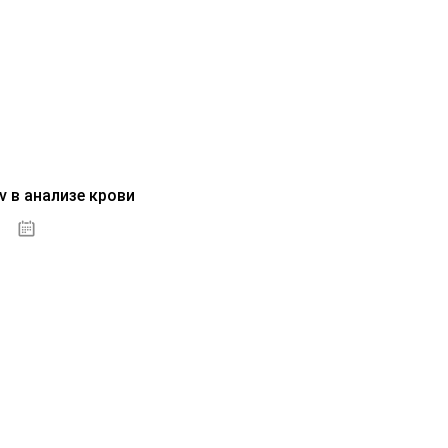
v в анализе крови
04.10.2020