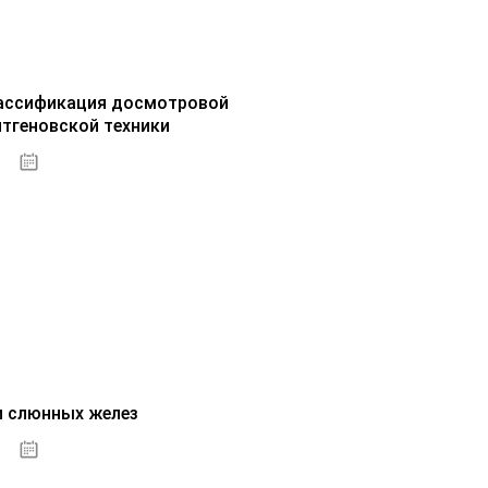
ассификация досмотровой
нтгеновской техники
30.09.2020
и слюнных желез
01.10.2020