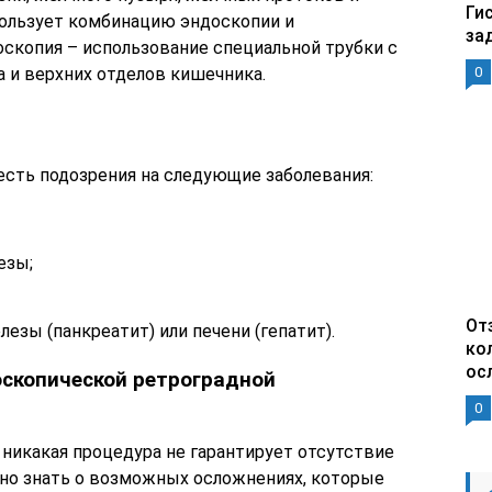
Ги
ользует комбинацию эндоскопии и
за
оскопия – использование специальной трубки с
а и верхних отделов кишечника.
0
есть подозрения на следующие заболевания:
езы;
От
зы (панкреатит) или печени (гепатит).
ко
ос
скопической ретроградной
0
никакая процедура не гарантирует отсутствие
жно знать о возможных осложнениях, которые