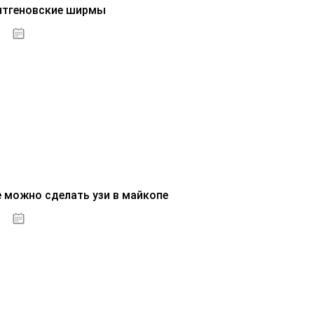
нтгеновские ширмы
01.10.2020
е можно сделать узи в майкопе
01.10.2020