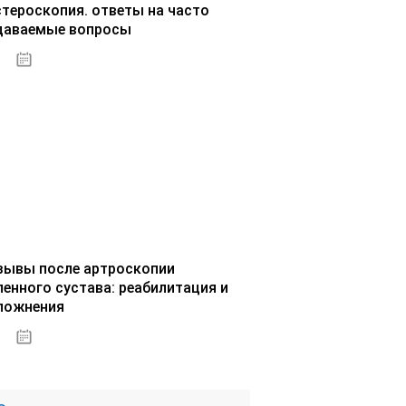
стероскопия. ответы на часто
даваемые вопросы
02.10.2020
зывы после артроскопии
ленного сустава: реабилитация и
ложнения
02.10.2020