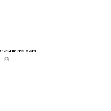
ализы на гельминты
07.10.2020