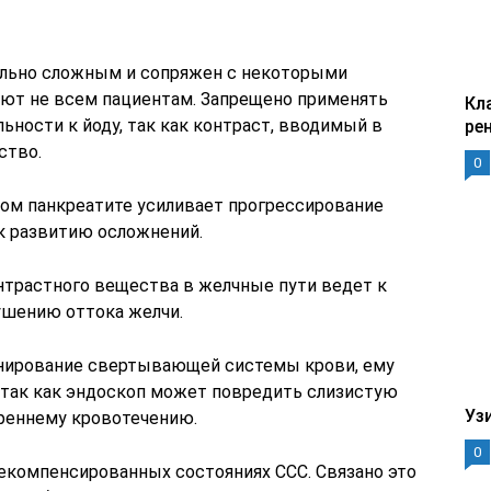
ольно сложным и сопряжен с некоторыми
чают не всем пациентам. Запрещено применять
Кл
ности к йоду, так как контраст, вводимый в
ре
ство.
0
ом панкреатите усиливает прогрессирование
 к развитию осложнений.
нтрастного вещества в желчные пути ведет к
ушению оттока желчи.
онирование свертывающей системы крови, ему
 так как эндоскоп может повредить слизистую
Уз
треннему кровотечению.
0
екомпенсированных состояниях ССС. Связано это