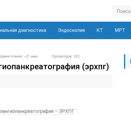
нальная диагностика
Эндоскопия
КТ
МРТ
Время чтения: ~21 мин.
Просмотров: 303
иопанкреа­тография (эрхпг)
олангиопанкреатография – ЭРХПГ