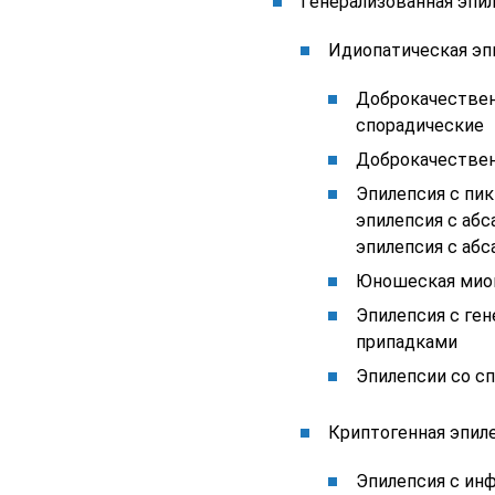
Генерализованная эпи
Идиопатическая эп
Доброкачествен
спорадические
Доброкачествен
Эпилепсия с пи
эпилепсия с абс
эпилепсия с аб
Юношеская миок
Эпилепсия с ге
припадками
Эпилепсии со с
Криптогенная эпил
Эпилепсия с ин