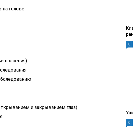
 на голове
Кл
ре
0
выполнения)
сследования
 обследованию
 открыванием и закрыванием глаз)
Уз
я
0