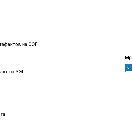
ртефактов на ЭЭГ
Mp
0
акт на ЭЭГ
га