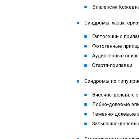
Эпилепсия Кожевн
Синдромы, характери
Гаптогенные припа
Фотогенные припа
Аудиогенные эпиле
Стартл-припадки
Синдромы по типу при
Височно-долевые э
Лобно-долевые эп
Теменно-долевые 
Затылочно-долевы