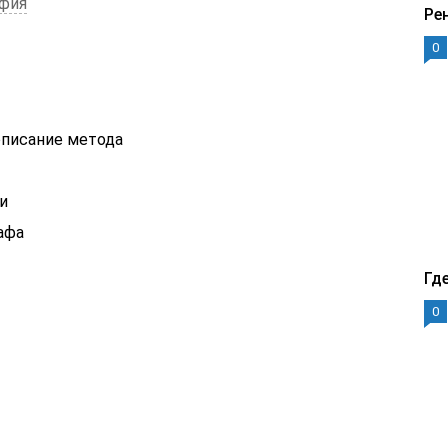
афия
Ре
0
описание метода
и
афа
Гд
0