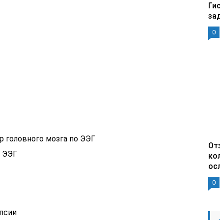
Ги
за
0
 головного мозга по ЭЭГ
От
о ЭЭГ
ко
ос
0
псии