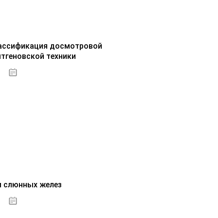
ассификация досмотровой
нтгеновской техники
30.09.2020
и слюнных желез
01.10.2020