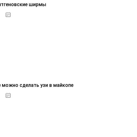
нтгеновские ширмы
01.10.2020
е можно сделать узи в майкопе
01.10.2020