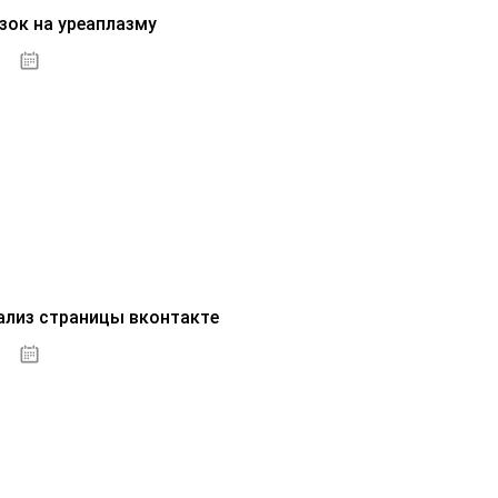
зок на уреаплазму
07.10.2020
ализ страницы вконтакте
07.10.2020