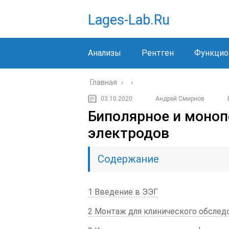
Lages-Lab.ru
Анализы
Рентген
Функцио
Главная
›
›
03.10.2020
Андрей Смирнов
Биполярное и моноп
электродов
Содержание
1 Введение в ЭЭГ
2 Монтаж для клинического обслед