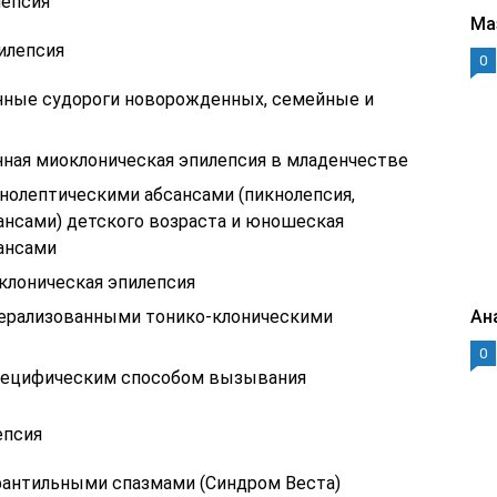
лепсия
Ма
илепсия
0
ные судороги новорожденных, семейные и
ная миоклоническая эпилепсия в младенчестве
кнолептическими абсансами (пикнолепсия,
ансами) детского возраста и юношеская
сансами
лоническая эпилепсия
нерализованными тонико-клоническими
Ан
0
пецифическим способом вызывания
епсия
фантильными спазмами (Синдром Веста)