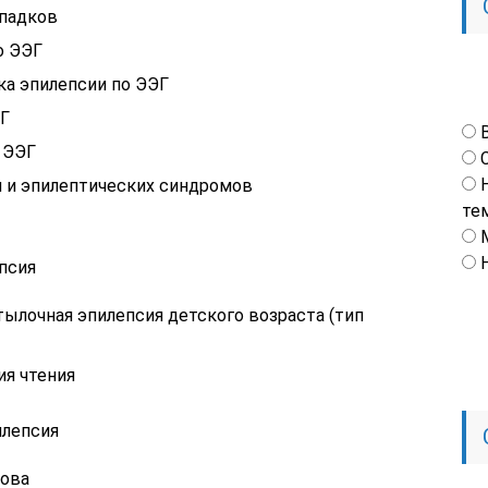
ипадков
о ЭЭГ
а эпилепсии по ЭЭГ
ЭГ
 ЭЭГ
 и эпилептических синдромов
те
псия
ылочная эпилепсия детского возраста (тип
ия чтения
илепсия
ова