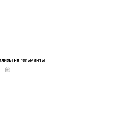
ализы на гельминты
07.10.2020