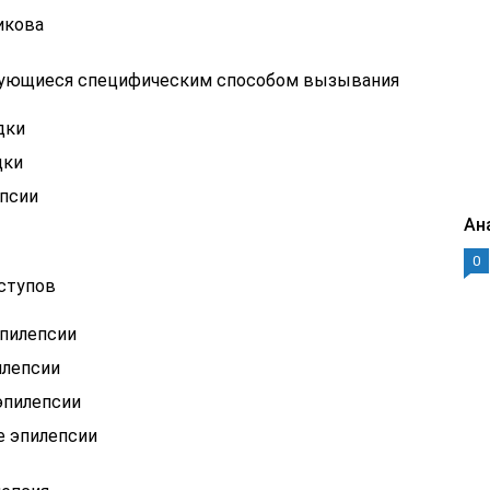
икова
зующиеся специфическим способом вызывания
дки
дки
псии
Ан
0
ступов
пилепсии
илепсии
эпилепсии
е эпилепсии