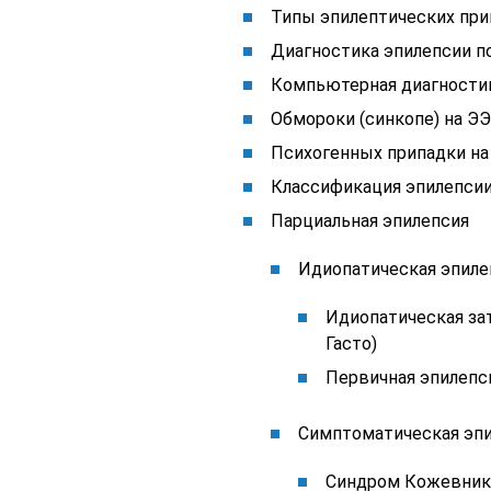
Типы эпилептических пр
Диагностика эпилепсии п
Компьютерная диагностик
Обмороки (синкопе) на Э
Психогенных припадки на
Классификация эпилепсии
Парциальная эпилепсия
Идиопатическая эпиле
Идиопатическая зат
Гасто)
Первичная эпилепс
Симптоматическая эп
Синдром Кожевник