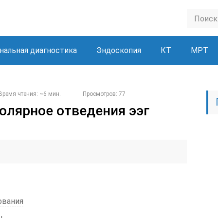
нальная диагностика
Эндоскопия
КТ
МРТ
Время чтения: ~6 мин.
Просмотров: 77
олярное отведения ээг
ования