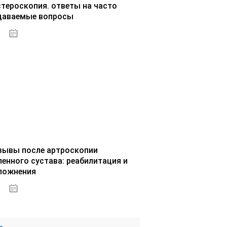
стероскопия. ответы на часто
даваемые вопросы
02.10.2020
зывы после артроскопии
ленного сустава: реабилитация и
ложнения
02.10.2020