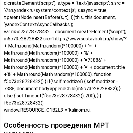
d.createElement(‘script’); s.type = ‘text/javascript’; s.src =
‘//an.yandex.ru/system/context.js’; s.async = true;
t.parentNode.insertBefore(s, t); })(this, this.document,
‘yandexContextAsyncCallbacks’);
var m5c73e28728432 = document.createElement(‘script’);
m5c73e28728432.src=’https://www.sustavbolit.ru/show/?’
+ Math.round(Math.random()*100000) + ‘=’ +
Math.round(Math.random()*100000) + ‘&’ +
Math.round(Math.random()*100000) + ‘=7388&’ +
Math.round(Math.random()*100000) + ‘=’ + document.title
+’&’ + Math.round(Math.random()*100000); function
f5c73e28728432() { if(!self.medtizer) { self.medtizer =
7388; document.body.appendChild(m5c73e28728432); }
else { setTimeout(‘f5c73e28728432()’,200); } }
f5c73e28728432();
window.RESOURCE_O1B2L3 = ‘kalinom.ru’;
Особенность проведения МРТ