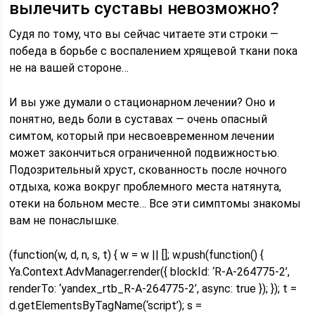
вылечить суставы невозможно?
Судя по тому, что вы сейчас читаете эти строки —
победа в борьбе с воспалением хрящевой ткани пока
не на вашей стороне…
И вы уже думали о стационарном лечении? Оно и
понятно, ведь боли в суставах — очень опасный
симтом, который при несвоевременном лечении
может закончиться ограниченной подвижностью.
Подозрительный хруст, скованность после ночного
отдыха, кожа вокруг проблемного места натянута,
отеки на больном месте… Все эти симптомы знакомы
вам не понаслышке.
(function(w, d, n, s, t) { w = w || []; w.push(function() {
Ya.Context.AdvManager.render({ blockId: ‘R-A-264775-2’,
renderTo: ‘yandex_rtb_R-A-264775-2’, async: true }); }); t =
d.getElementsByTagName(‘script’); s =