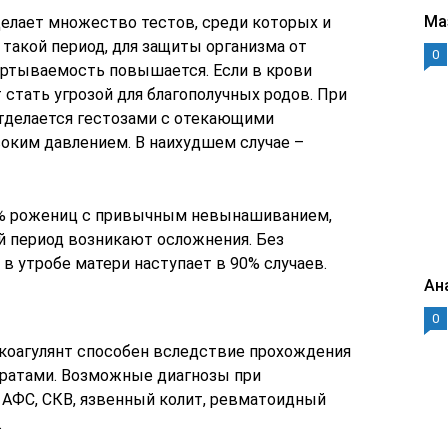
Ма
елает множество тестов, среди которых и
 такой период, для защиты организма от
0
вёртываемость повышается. Если в крови
стать угрозой для благополучных родов. При
отделается гестозами с отекающими
соким давлением. В наихудшем случае –
0% рожениц с привычным невынашиванием,
ой период возникают осложнения. Без
 в утробе матери наступает в 90% случаев.
Ан
0
коагулянт способен вследствие прохождения
аратами. Возможные диагнозы при
 АФС, СКВ, язвенный колит, ревматоидный
.