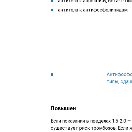
антитела к аннексину, бета-2-гл
антитела к антифосфолипидам;
Антифосфол
типы, сдач
Повышен
Если показания в пределах 1,5-2,0
существует риск тромбозов. Если 