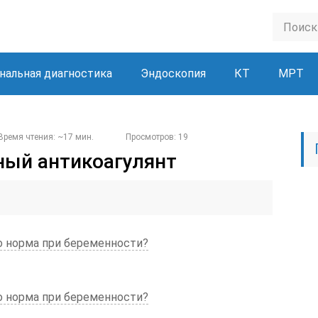
нальная диагностика
Эндоскопия
КТ
МРТ
Время чтения: ~17 мин.
Просмотров: 19
ный антикоагулянт
го норма при беременности?
го норма при беременности?