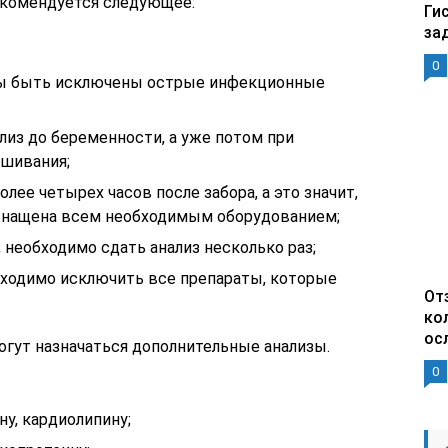
екомендуется следующее:
Ги
за
0
ны быть исключены острые инфекционные
лиз до беременности, а уже потом при
ашивания;
лее четырех часов после забора, а это значит,
оснащена всем необходимым оборудованием;
 необходимо сдать анализ несколько раз;
обходимо исключить все препараты, которые
От
ко
ос
огут назначаться дополнительные анализы.
0
у, кардиолипину;