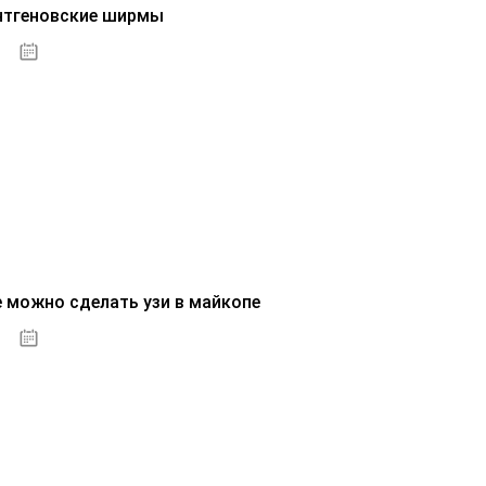
нтгеновские ширмы
01.10.2020
е можно сделать узи в майкопе
01.10.2020