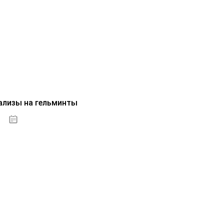
ализы на гельминты
07.10.2020