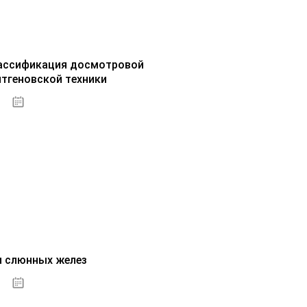
ассификация досмотровой
нтгеновской техники
30.09.2020
и слюнных желез
01.10.2020