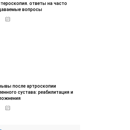
стероскопия. ответы на часто
даваемые вопросы
02.10.2020
зывы после артроскопии
ленного сустава: реабилитация и
ложнения
02.10.2020