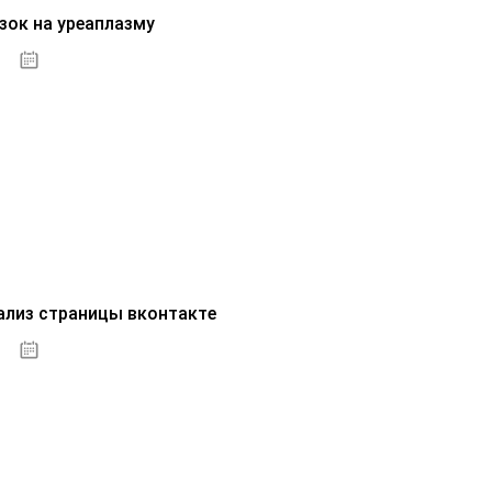
зок на уреаплазму
07.10.2020
ализ страницы вконтакте
07.10.2020