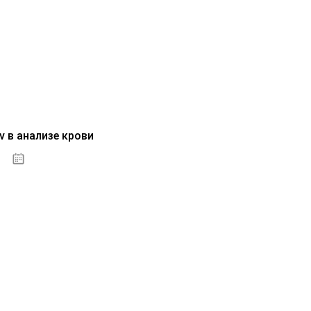
v в анализе крови
04.10.2020