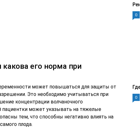
Ре
0
и какова его норма при
еременности может повышаться для защиты от
Гд
азрешении. Это необходимо учитываться при
0
шение концентрации волчаночного
й пациентки может указывать на тяжелые
опасны тем, что способны негативно влиять на
самого плода.