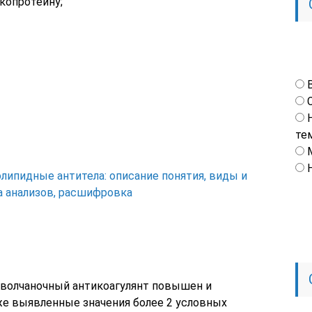
икопротеину;
те
ипидные антитела: описание понятия, виды и
а анализов, расшифровка
 — волчаночный антикоагулянт повышен и
же выявленные значения более 2 условных