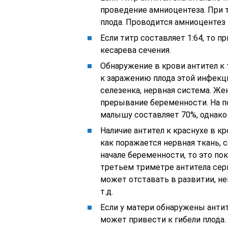
проведение амниоцентеза. При 
плода. Проводится амниоцентез 
Если титр составляет 1:64, то 
кесарева сечения.
Обнаружение в крови антител к
к заражению плода этой инфекци
селезенка, нервная система. Ж
прерывание беременности. На п
малышу составляет 70%, однако
Наличие антител к краснухе в к
как поражается нервная ткань, с
начале беременности, то это по
третьем триметре антитела се
может отставать в развитии, н
т.д.
Если у матери обнаружены антит
может привести к гибели плода.