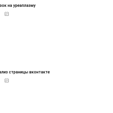
зок на уреаплазму
07.10.2020
ализ страницы вконтакте
07.10.2020