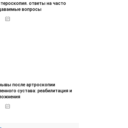
стероскопия. ответы на часто
даваемые вопросы
02.10.2020
зывы после артроскопии
ленного сустава: реабилитация и
ложнения
02.10.2020