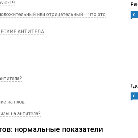
ovid-19
Ре
 положительный или отрицательный – что это
0
ЕСКИЕ АНТИТЕЛА
антитела?
Гд
0
ие на плод
изы на антитела?
тов: нормальные показатели