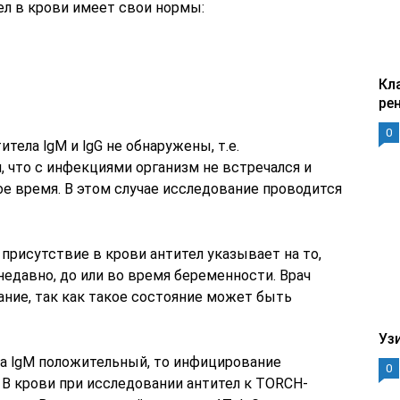
л в крови имеет свои нормы:
Кл
ре
0
тела lgM и lgG не обнаружены, т.е.
, что с инфекциями организм не встречался и
е время. В этом случае исследование проводится
 присутствие в крови антител указывает на то,
едавно, до или во время беременности. Врач
ание, так как такое состояние может быть
Уз
, а lgM положительный, то инфицирование
0
 В крови при исследовании антител к TORCH-