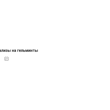
ализы на гельминты
07.10.2020