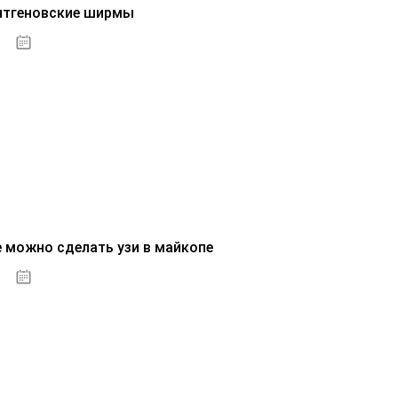
нтгеновские ширмы
01.10.2020
е можно сделать узи в майкопе
01.10.2020