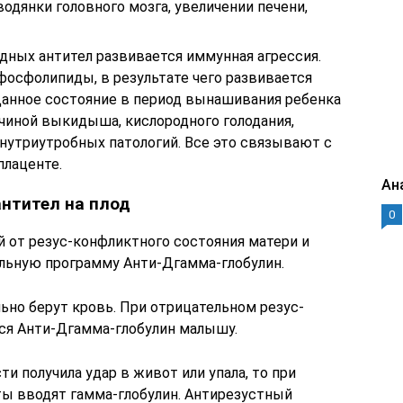
одянки головного мозга, увеличении печени,
ных антител развивается иммунная агрессия.
осфолипиды, в результате чего развивается
анное состояние в период вынашивания ребенка
ичиной выкидыша, кислородного голодания,
внутриутробных патологий. Все это связывают с
лаценте.
Ан
антител на плод
0
 от резус-конфликтного состояния матери и
льную программу Анти-Дгамма-глобулин.
ьно берут кровь. При отрицательном резус-
тся Анти-Дгамма-глобулин малышу.
и получила удар в живот или упала, то при
ты вводят гамма-глобулин. Антирезустный