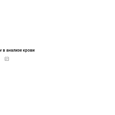
v в анализе крови
04.10.2020