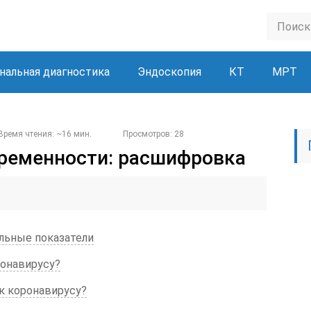
нальная диагностика
Эндоскопия
КТ
МРТ
Время чтения: ~16 мин.
Просмотров: 28
еременности: расшифровка
льные показатели
оронавирусу?
 к коронавирусу?