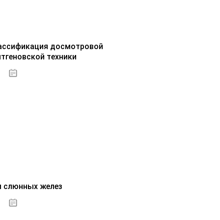
ассификация досмотровой
нтгеновской техники
30.09.2020
и слюнных желез
01.10.2020