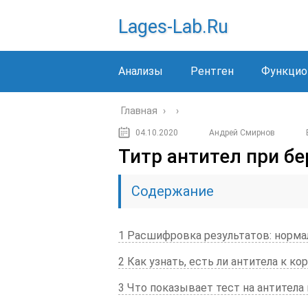
Lages-Lab.ru
Анализы
Рентген
Функцио
Главная
›
›
04.10.2020
Андрей Смирнов
Титр антител при б
Содержание
1 Расшифровка результатов: норма
2 Как узнать, есть ли антитела к к
3 Что показывает тест на антитела