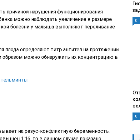
Ги
за
ать причиной нарушения функционирования
ебенка можно наблюдать увеличение в размере
0
еской болезни у малыша выполняют переливание
ля плода определяют титр антител на протяжении
м образом можно обнаружить их концентрацию в
а гельминты
От
ко
ос
0
указывает на резус-конфликтную беременность.
повышен 1:16, то в данном случае показано