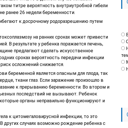
таком титре вероятность внутриутробной гибели
не ранее 26 недели беременности.
прибегают к досрочному родоразрешению путем
 токсоплазмозу на ранних сроках может привести
ей. В результате у ребенка поражается печень,
енщине предлагают сделать искусственное
те
оздних сроках вероятность передачи инфекции
 риск осложнений снижается.
рови беременной является опасным для плода, так
ердце, ткани глаз. Если заражение произошло в
казание к прерыванию беременности. Во втором и
рьезных последствий не вызывают. Ребенок
екоторые органы неправильно функционируют и
ела к цитомегаловирусной инфекции, то это
 В других случаях возможно рождение ребенка с