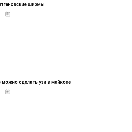
нтгеновские ширмы
01.10.2020
е можно сделать узи в майкопе
01.10.2020