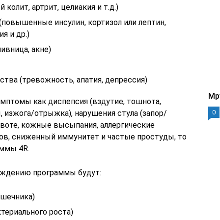
 колит, артрит, целиакия и т.д.)
(повышенные инсулин, кортизол или лептин,
я и др.)
ивница, акне)
тва (тревожность, апатия, депрессия)
Mp
имптомы как диспепсия (вздутие, тошнота,
, изжога/отрыжка), нарушения стула (запор/
0
ивоте, кожные высыпания, аллергические
ов, сниженный иммунитет и частые простуды, то
ммы 4R.
ождению программы будут:
ишечника)
териального роста)