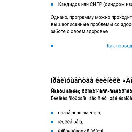
Кандидоз или СИГР (синдром из
Однако, программу можно проходить
вышеописанные проблемы со здоров
заботе о своем здоровье.
Как прово
Ïðåèìóùåñòâà êëèíèêè «Äî
Ñäàòü àíàëèç õðîìàòî-ìàññ-ñïåêòðîìåò
Êëèíèêà ñîòðóäíè÷àåò ñ ëó÷øåé ëàáîðàò
ëþáûå âèäû àíàëèçîâ;
íèçêèå öåíû;
êîíñóëüòàöèÿ ñ âðà÷îì;