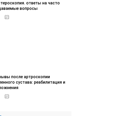
стероскопия. ответы на часто
даваемые вопросы
02.10.2020
зывы после артроскопии
ленного сустава: реабилитация и
ложнения
02.10.2020