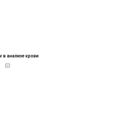
v в анализе крови
04.10.2020