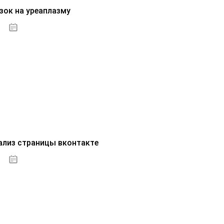
зок на уреаплазму
07.10.2020
ализ страницы вконтакте
07.10.2020