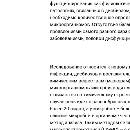
функционирования как физиологичес
патологиях, связанных с дисбиозом,
необходимо количественное опреде
микроорганизмов. Отсутствие балан
проявлениями самого разного хар
заболеваниями, половой дисфункци
Исследование относится к новому 
инфекции, дисбиозов и воспалите
химическим веществам (маркерам).
микроорганизмов или производятся
отличаются по химическому строен
случае речь идет о разнообразных 
более 20 видов, а у микробов – бо
наличие микробов в организме чел
метод анализа. Таким методом явля
масс-спектрометрией (ГХ-МС) — с