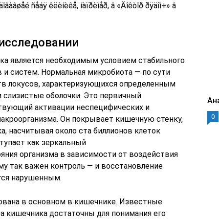
îâàâøåé ñåáÿ êëèíèêå, íàïðèìåð, â «Äîêòîð ðÿäîì+» â
исследовании
ка является необходимым условием стабильного
 и систем. Нормальная микробиота — по сути
в локусов, характеризующихся определенным
 слизистые оболочки. Это первичный
Ан
твующий активации неспецифических и
0
акроорганизма. Он покрывает кишечную стенку,
а, насчитывая около ста биллионов клеток
тупает как зеркальный
ояния организма в зависимости от воздействия
му так важен контроль — и восстановление
тся нарушенным.
ована в основном в кишечнике. Известные
а кишечника достаточны для понимания его