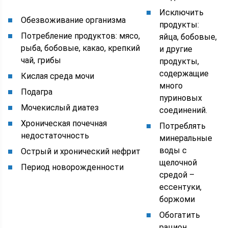
Исключить
Обезвоживание организма
продукты:
Потребление продуктов: мясо,
яйца, бобовые,
рыба, бобовые, какао, крепкий
и другие
чай, грибы
продукты,
содержащие
Кислая среда мочи
много
Подагра
пуриновых
Мочекислый диатез
соединений.
Хроническая почечная
Потреблять
недостаточность
минеральные
воды с
Острый и хронический нефрит
щелочной
Период новорожденности
средой –
ессентуки,
боржоми
Обогатить
рацион