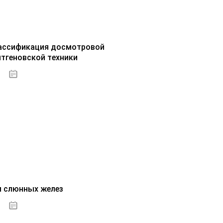
ассификация досмотровой
нтгеновской техники
30.09.2020
и слюнных желез
01.10.2020