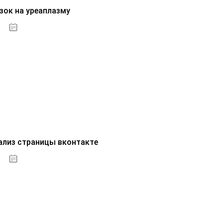
зок на уреаплазму
07.10.2020
ализ страницы вконтакте
07.10.2020