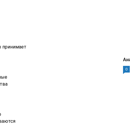
ы принимает
Ан
0
ные
тва
о
иваются