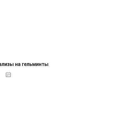
ализы на гельминты
07.10.2020