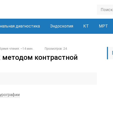
нальная диагностика
Эндоскопия
КТ
МРТ
Время чтения: ~14 мин.
Просмотров: 24
к методом контрастной
 урографии