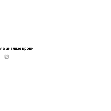
v в анализе крови
04.10.2020