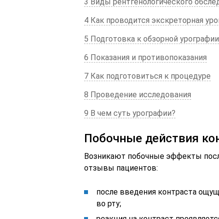
3 Виды рентгенологического обсле
4 Как проводится экскреторная уро
5 Подготовка к обзорной урографии
6 Показания и противопоказания
7 Как подготовиться к процедуре
8 Проведение исследования
9 В чем суть урографии?
Побочные действия ко
Возникают побочные эффекты посл
отзывы пациентов:
после введения контраста ощуща
во рту;
реакция на контраст проявляетс