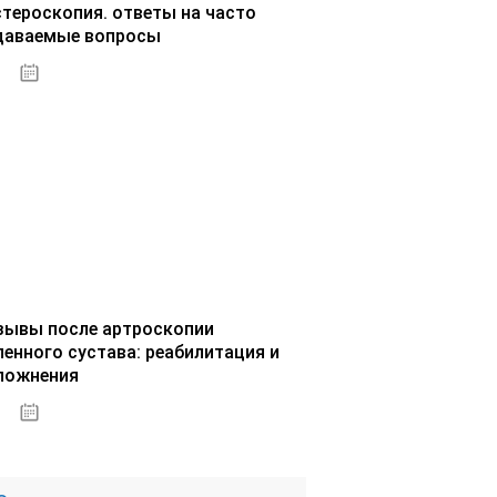
стероскопия. ответы на часто
даваемые вопросы
02.10.2020
зывы после артроскопии
ленного сустава: реабилитация и
ложнения
02.10.2020