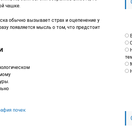
й чашке.
ска обычно вызывает страх и оцепенение у
разу появляется мысль о том, что предстоит
и
те
нологическом
емому
уры.
льно
рафия почек