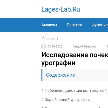
Lages-Lab.ru
Анализы
Рентген
Функцио
Главная
›
›
03.10.2020
Андрей Смирнов
Исследование поче
урографии
Содержание
1 Побочные действия контрастной
2 Ход обзорной урографии