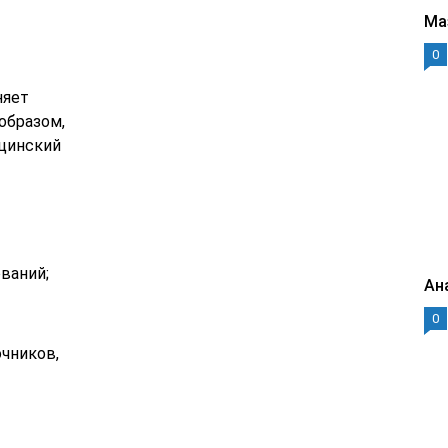
Ма
0
няет
образом,
ицинский
ваний;
Ан
0
чников,