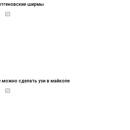
нтгеновские ширмы
01.10.2020
е можно сделать узи в майкопе
01.10.2020