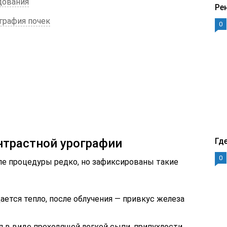
дования
Ре
графия почек
0
нтрастной урографии
Гд
0
е процедуры редко, но зафиксированы такие
ется тепло, после облучения — привкус железа
я в виде преходящей легкой сыпи, припухлости