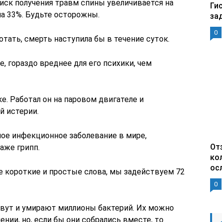
иск получения травм спины увеличивается на
Ги
на 33%. Будьте осторожны.
за
0
отать, смерть наступила бы в течение суток.
е, гораздо вреднее для его психики, чем
е. Работал он на паровом двигателе и
й истерии.
ное инфекционное заболевание в мире,
От
аже грипп.
ко
ос
е короткие и простые слова, мы задействуем 72
0
вут и умирают миллионы бактерий. Их можно
нии, но, если бы они собрались вместе, то