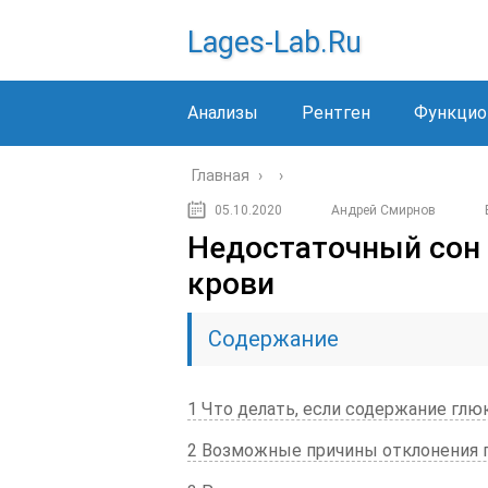
Lages-Lab.ru
Анализы
Рентген
Функцио
Главная
›
›
05.10.2020
Андрей Смирнов
Недостаточный сон 
крови
Содержание
1 Что делать, если содержание гл
2 Возможные причины отклонения 