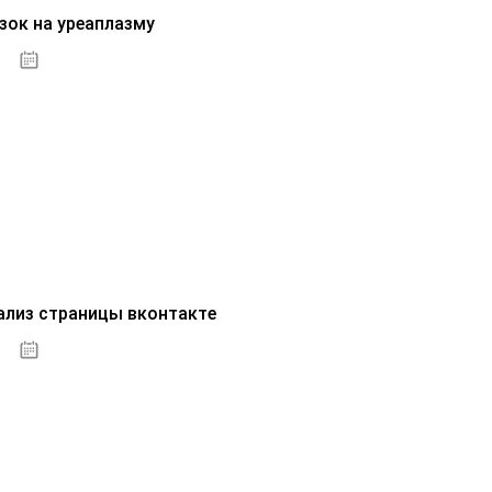
зок на уреаплазму
07.10.2020
ализ страницы вконтакте
07.10.2020