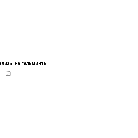
ализы на гельминты
07.10.2020