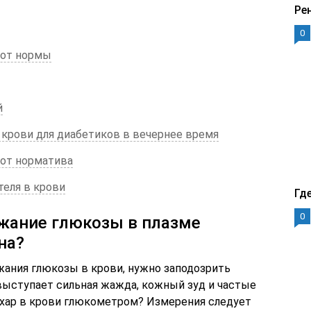
Ре
0
 от нормы
й
 крови для диабетиков в вечернее время
 от норматива
еля в крови
Гд
0
ржание глюкозы в плазме
на?
ания глюкозы в крови, нужно заподозрить
 выступает сильная жажда, кожный зуд и частые
ахар в крови глюкометром? Измерения следует