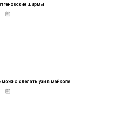
нтгеновские ширмы
01.10.2020
е можно сделать узи в майкопе
01.10.2020