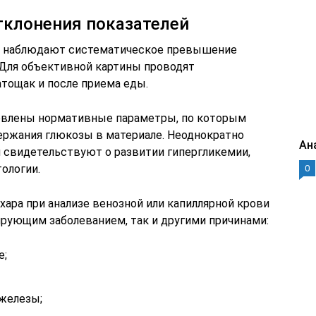
клонения показателей
е наблюдают систематическое превышение
 Для объективной картины проводят
атощак и после приема еды.
овлены нормативные параметры, по которым
ржания глюкозы в материале. Неоднократно
Ан
 свидетельствуют о развитии гипергликемии,
ологии.
0
ра при анализе венозной или капиллярной крови
рующим заболеванием, так и другими причинами:
е;
железы;