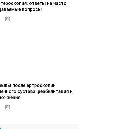
стероскопия. ответы на часто
даваемые вопросы
02.10.2020
зывы после артроскопии
ленного сустава: реабилитация и
ложнения
02.10.2020