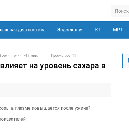
нальная диагностика
Эндоскопия
КТ
МРТ
Время чтения: ~17 мин.
Просмотров: 11
влияет на уровень сахара в
юкозы в плазме повышается после ужина?
показателей