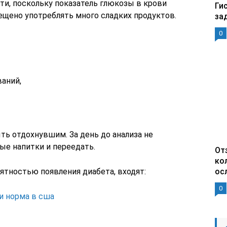
ти, поскольку показатель глюкозы в крови
Ги
щено употреблять много сладких продуктов.
за
0
ваний,
ть отдохнувшим. За день до анализа не
ые напитки и переедать.
От
ко
ятностью появления диабета, входят:
ос
0
и норма в сша