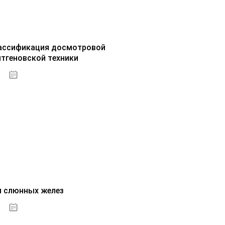
ассификация досмотровой
нтгеновской техники
30.09.2020
и слюнных желез
01.10.2020