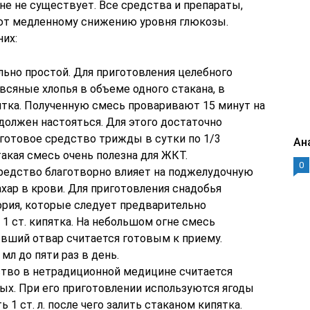
е не существует. Все средства и препараты,
ют медленному снижению уровня глюкозы.
их:
льно простой. Для приготовления целебного
всяные хлопья в объеме одного стакана, в
ятка. Полученную смесь проваривают 15 минут на
должен настояться. Для этого достаточно
готовое средство трижды в сутки по 1/3
Ан
такая смесь очень полезна для ЖКТ.
0
средство благотворно влияет на поджелудочную
ахар в крови. Для приготовления снадобья
кория, которые следует предварительно
 1 ст. кипятка. На небольшом огне смесь
ывший отвар считается готовым к приему.
мл до пяти раз в день.
ство в нетрадиционной медицине считается
ых. При его приготовлении используются ягоды
 1 ст. л. после чего залить стаканом кипятка.