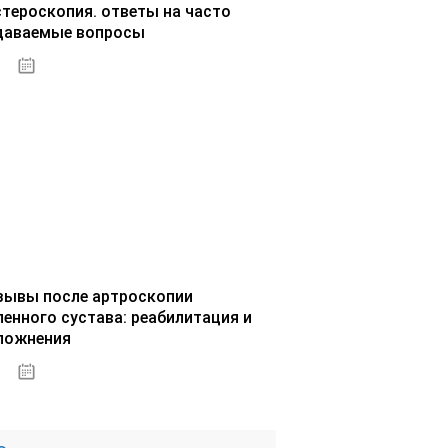
стероскопия. ответы на часто
даваемые вопросы
02.10.2020
зывы после артроскопии
ленного сустава: реабилитация и
ложнения
02.10.2020