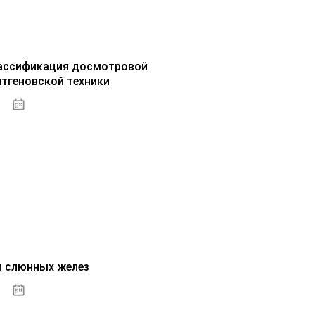
ассификация досмотровой
нтгеновской техники
30.09.2020
и слюнных желез
01.10.2020