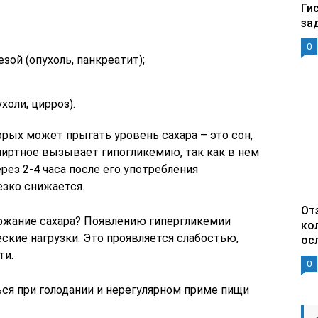
Ги
за
0
ой (опухоль, панкреатит);
холи, цирроз).
рых может прыгать уровень сахара – это сон,
пиртное вызывает гипогликемию, так как в нем
рез 2-4 часа после его употребления
езко снижается.
От
ржание сахара? Появлению гипергликемии
ко
кие нагрузки. Это проявляется слабостью,
ос
ти.
0
ся при голодании и нерегулярном приме пищи