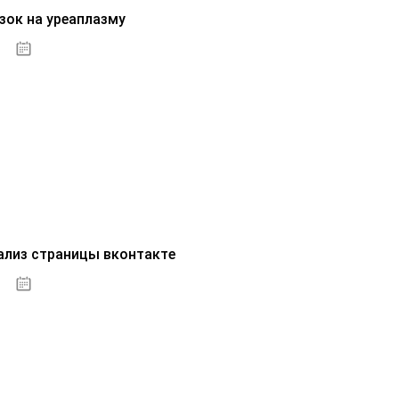
зок на уреаплазму
07.10.2020
ализ страницы вконтакте
07.10.2020