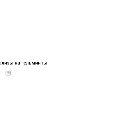
ализы на гельминты
07.10.2020