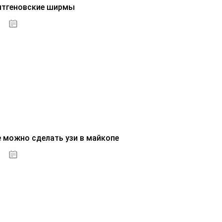
нтгеновские ширмы
01.10.2020
е можно сделать узи в майкопе
01.10.2020