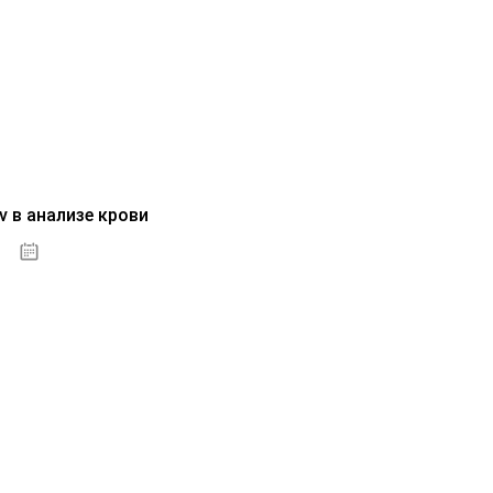
v в анализе крови
04.10.2020