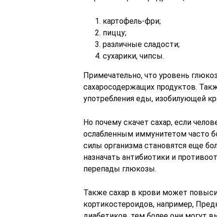
картофель-фри;
пиццу;
различные сладости;
сухарики, чипсы.
Примечательно, что уровень глюко
сахаросодержащих продуктов. Такж
употребления еды, изобилующей кр
Но почему скачет сахар, если чело
ослабленным иммунитетом часто б
силы организма становятся еще бо
назначать антибиотики и противо
перепады глюкозы.
Также сахар в крови может повыси
кортикостероидов, например, Пред
диабетиков, тем более они могут в