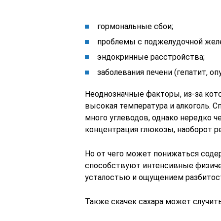
гормональные сбои;
проблемы с поджелудочной желез
эндокринные расстройства;
заболевания печени (гепатит, опу
Неоднозначные факторы, из-за кото
высокая температура и алкоголь. С
много углеводов, однако нередко че
концентрация глюкозы, наоборот р
Но от чего может понижаться соде
способствуют интенсивные физичес
усталостью и ощущением разбитос
Также скачек сахара может случить