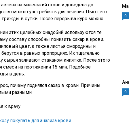
авлена на маленький огонь и доведена до
Ма
дство можно употреблять для лечения. Пьют его
0
. трижды в сутки. После перерыва курс можно
нии этих целебных снадобий используются те
ему составу способны понизить сахар в крови.
 липовый цвет, а также листья смородины и
 берутся в равных пропорциях. Их тщательно
ку сырья заливают стаканом кипятка. После этого
я смеси на протяжении 15 мин. Подобное
жды в день.
Ан
рос, почему поднялся сахар в крови. Причины
амыми разными
0
я к врачу
озу покупать для анализа крови