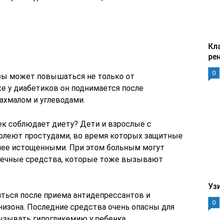
Кл
ре
0
зы может повышаться не только от
е у диабетиков он поднимается после
ахмалом и углеводами.
век соблюдает диету? Дети и взрослые с
олеют простудами, во время которых защитные
лее истощенными. При этом больным могут
отечные средства, которые тоже вызывают
Уз
ться после приема антидепрессантов и
0
низона. Последние средства очень опасны для
ызывать гипогликемию у ребенка.