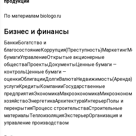
продукции
По материалам biologo.ru
Бизнес и финансы
БанкиБогатство и
благосостояниеКоррупция(Преступность)МаркетингМ
бумагиУправлениеОткрытые акционерные
обществаПроектыДокументыЦенные бумаги —
контрольЦенные бумаги —
оценкиОблигацииДолгиВалютаНедвижимость(Аренда)
услугиКредитыКомпанииГосударственные
предприятияЭкономикаМакроэкономикаМикроэкономик
хозяйствоЭнергетикаАрхитектураИнтерьерПолы и
перекрытияПроцесс строительстваСтроительные
материалыТеплоизоляцияЭкстерьерОрганизация и
управление производством