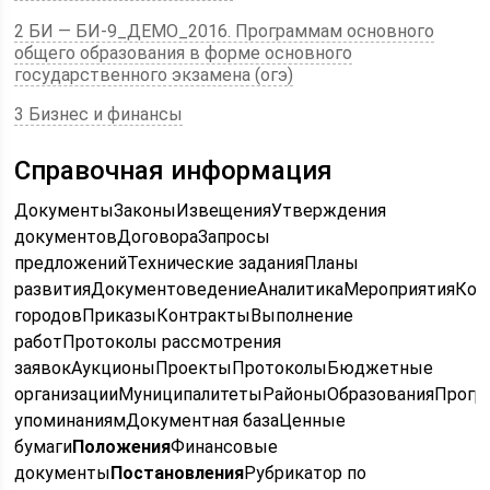
2 БИ — БИ-9_ДЕМО_2016. Программам основного
общего образования в форме основного
государственного экзамена (огэ)
3 Бизнес и финансы
Справочная информация
ДокументыЗаконыИзвещенияУтверждения
документовДоговораЗапросы
предложенийТехнические заданияПланы
развитияДокументоведениеАналитикаМероприятияКо
городовПриказыКонтрактыВыполнение
работПротоколы рассмотрения
заявокАукционыПроектыПротоколыБюджетные
организацииМуниципалитетыРайоныОбразованияПрог
упоминаниямДокументная базаЦенные
бумаги
Положения
Финансовые
документы
Постановления
Рубрикатор по