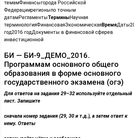
темамФинансыгорода Российской
Федерациирегионыпо точным
датамРегламенты
Термины
Научная
терминологияФинансоваяЭкономическая
Время
Даты20
год2016 годДокументы в финансовой сферев
инвестиционной
БИ — БИ-9_ДЕМО_2016.
Программам основного общего
образования в форме основного
государственного экзамена (огэ)
Для ответов на задания 29–32 используйте отдельный
лист. Запишите
сначала номер задания (29, 30 и т.д.), а затем ответ к
нему. Ответы