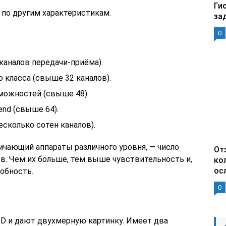
Ги
 по другим характеристикам.
за
0
аналов передачи-приёма).
 класса (свыше 32 каналов).
ожностей (свыше 48).
end (свыше 64).
есколько сотен каналов).
ичающий аппараты различного уровня, — число
От
. Чем их больше, тем выше чувствительность и,
ко
ос
обность.
0
D и дают двухмерную картинку. Имеет два