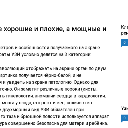
Кл
е хорошие и плохие, а мощные и
ре
0
етров и особенностей получаемого на экране
раты УЗИ условно делятся на 3 категории:
озволяющий отображать на экране орган по двум
артинка получается чёрно-белой, и не
 и увидеть на экране патологию. Однако для
очно. Он заметит различные пороки (кисты,
в гинекологии, аномалии сердца в кардиологии,
мозга у плода, его рост и вес, количество
Уз
му двухмерный вид УЗИ обязателен при
го таза и брюшной полости используется аппарат
0
дура совершенно безопасна для матери и ребёнка,