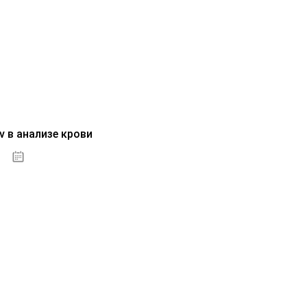
v в анализе крови
04.10.2020