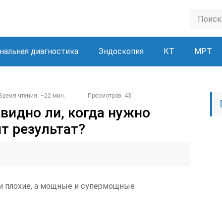
нальная диагностика
Эндоскопия
КТ
МРТ
Время чтения: ~22 мин.
Просмотров: 43
 видно ли, когда нужно
т результат?
 и плохие, а мощные и супермощные