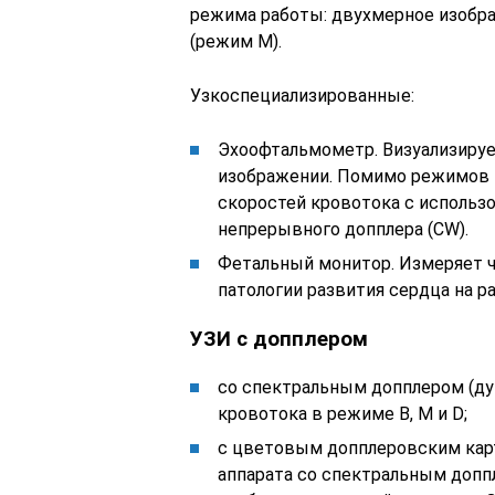
режима работы: двухмерное изобра
(режим М).
Узкоспециализированные:
Эхоофтальмометр. Визуализирует
изображении. Помимо режимов В
скоростей кровотока с использ
непрерывного допплера (CW).
Фетальный монитор. Измеряет ч
патологии развития сердца на р
УЗИ с допплером
со спектральным допплером (ду
кровотока в режиме В, М и D;
с цветовым допплеровским карт
аппарата со спектральным доп