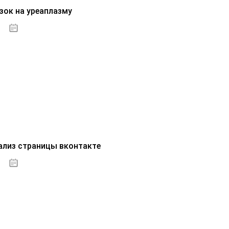
зок на уреаплазму
07.10.2020
ализ страницы вконтакте
07.10.2020