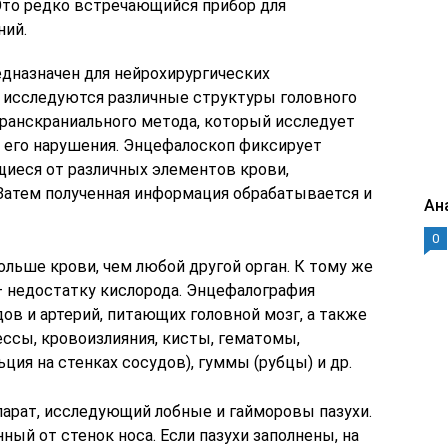
Это редко встречающийся прибор для
ний.
едназначен для нейрохирургических
а исследуются различные структуры головного
транскраниального метода, который исследует
 его нарушения. Энцефалоскоп фиксирует
иеся от различных элементов крови,
Затем полученная информация обрабатывается и
Ан
0
ольше крови, чем любой другой орган. К тому же
— недостатку кислорода. Энцефалография
ов и артерий, питающих головной мозг, а также
ессы, кровоизлияния, кисты, гематомы,
ция на стенках сосудов), гуммы (рубцы) и др.
парат, исследующий лобные и гайморовы пазухи.
ный от стенок носа. Если пазухи заполнены, на