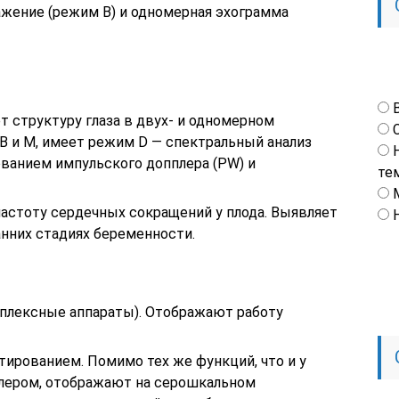
жение (режим В) и одномерная эхограмма
 структуру глаза в двух- и одномерном
 и М, имеет режим D — спектральный анализ
ованием импульского допплера (PW) и
те
астоту сердечных сокращений у плода. Выявляет
анних стадиях беременности.
плексные аппараты). Отображают работу
ированием. Помимо тех же функций, что и у
плером, отображают на серошкальном