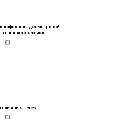
ассификация досмотровой
нтгеновской техники
30.09.2020
и слюнных желез
01.10.2020