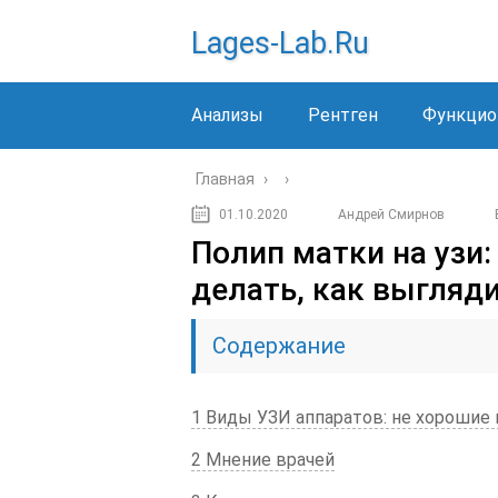
Lages-Lab.ru
Анализы
Рентген
Функцио
Главная
›
›
01.10.2020
Андрей Смирнов
Полип матки на узи:
делать, как выгляди
Содержание
1 Виды УЗИ аппаратов: не хорошие
2 Мнение врачей