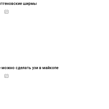
нтгеновские ширмы
01.10.2020
е можно сделать узи в майкопе
01.10.2020