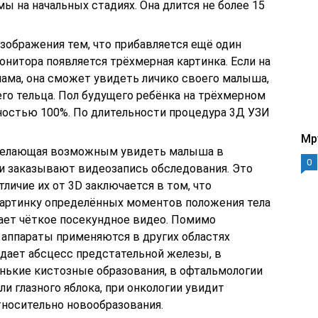
ы на начальных стадиях. Она длится не более 15
изображения тем, что прибавляется ещё один
монитора появляется трёхмерная картинка. Если на
ама, она сможет увидеть личико своего малыша,
го тельца. Пол будущего ребёнка на трёхмерном
чностью 100%. По длительности процедура 3Д УЗИ
Mp
, делающая возможным увидеть малыша в
0
и заказывают видеозапись обследования. Это
тличие их от 3D заключается в том, что
картинку определённых моментов положения тела
вает чёткое посекундное видео. Помимо
 аппараты применяются в других областях
дает абсцесс предстательной железы, в
нькие кистозные образования, в офтальмологии
ли глазного яблока, при онкологии увидит
тносительно новообразования.