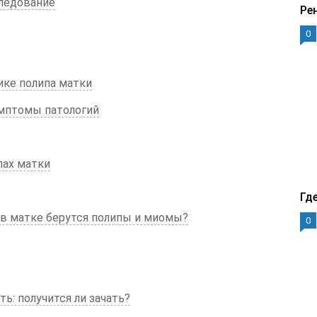
следование
Ре
0
ике полипа матки
имптомы патологий
пах матки
Гд
 в матке берутся полипы и миомы?
0
ь: получится ли зачать?