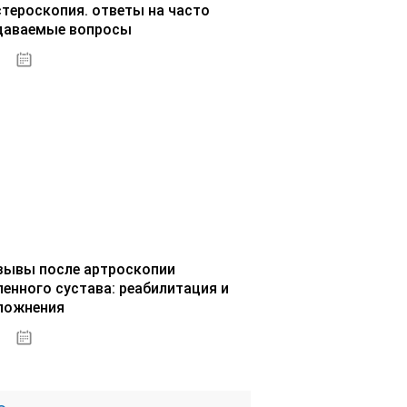
стероскопия. ответы на часто
даваемые вопросы
02.10.2020
зывы после артроскопии
ленного сустава: реабилитация и
ложнения
02.10.2020