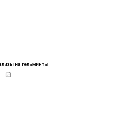
ализы на гельминты
07.10.2020