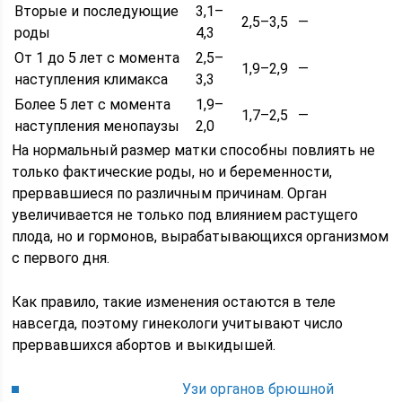
Вторые и последующие
3,1–
2,5–3,5
—
роды
4,3
От 1 до 5 лет с момента
2,5–
1,9–2,9
—
наступления климакса
3,3
Более 5 лет с момента
1,9–
1,7–2,5
—
наступления менопаузы
2,0
На нормальный размер матки способны повлиять не
только фактические роды, но и беременности,
прервавшиеся по различным причинам. Орган
увеличивается не только под влиянием растущего
плода, но и гормонов, вырабатывающихся организмом
с первого дня.
Как правило, такие изменения остаются в теле
навсегда, поэтому гинекологи учитывают число
прервавшихся абортов и выкидышей.
Узи органов брюшной