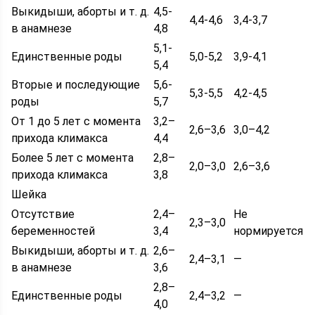
Выкидыши, аборты и т. д.
4,5-
4,4-4,6
3,4-3,7
в анамнезе
4,8
5,1-
Единственные роды
5,0-5,2
3,9-4,1
5,4
Вторые и последующие
5,6-
5,3-5,5
4,2-4,5
роды
5,7
От 1 до 5 лет с момента
3,2–
2,6–3,6
3,0–4,2
прихода климакса
4,4
Более 5 лет с момента
2,8–
2,0–3,0
2,6–3,6
прихода климакса
3,8
Шейка
Отсутствие
2,4–
Не
2,3–3,0
беременностей
3,4
нормируется
Выкидыши, аборты и т. д.
2,6–
2,4–3,1
—
в анамнезе
3,6
2,8–
Единственные роды
2,4–3,2
—
4,0