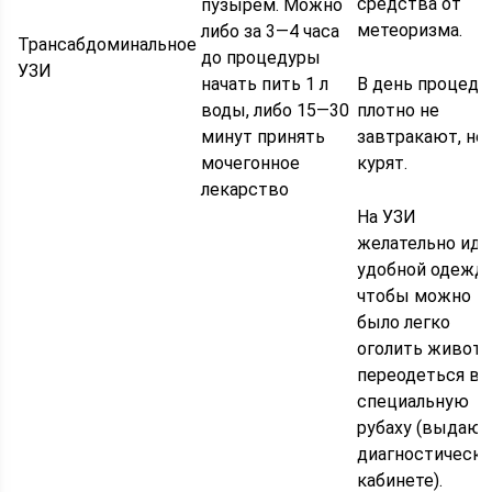
средства от
пузырем. Можно
метеоризма.
либо за 3―4 часа
Трансабдоминальное
до процедуры
УЗИ
начать пить 1 л
В день процед
воды, либо 15―30
плотно не
минут принять
завтракают, не
мочегонное
курят.
лекарство
На УЗИ
желательно идт
удобной одежде
чтобы можно
было легко
оголить живот 
переодеться в
специальную
рубаху (выдают
диагностическ
кабинете).