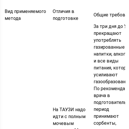
Вид применяемого
Отличия в
Общие требова
метода
подготовке
За три дня до У
прекращают
употреблять
газированные
напитки, алкого
и все виды
питания, котор
усиливают
газообразовани
По рекомендац
врача в
подготовитель
период
На ТАУЗИ надо
принимают
идти с полным
сорбенты,
мочевым