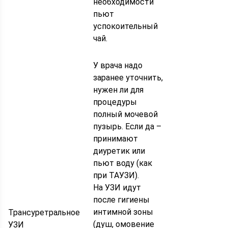
необходимости
пьют
успокоительный
чай.
У врача надо
заранее уточнить,
нужен ли для
процедуры
полный мочевой
пузырь. Если да –
принимают
диуретик или
пьют воду (как
при ТАУЗИ).
На УЗИ идут
после гигиены
интимной зоны
Трансуретральное
(душ, омовение
УЗИ