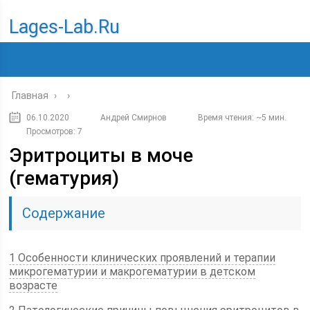
Lages-Lab.ru
Главная
›
›
06.10.2020
Андрей Смирнов
Время чтения: ~5 мин.
Просмотров: 7
Эритроциты в моче
(гематурия)
Содержание
1 Особенности клинических проявлений и терапии
микрогематурии и макрогематурии в детском
возрасте