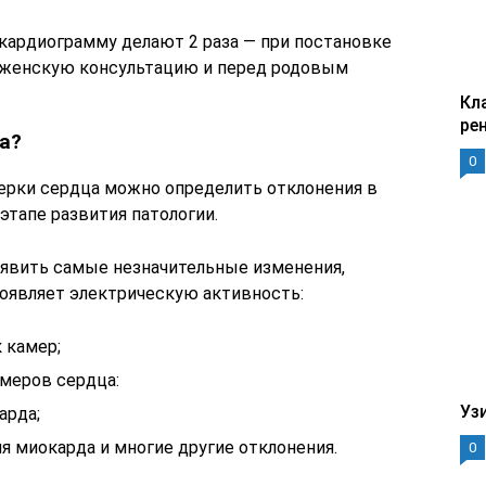
кардиограмму делают 2 раза — при постановке
 женскую консультацию и перед родовым
Кл
ре
а?
0
ерки сердца можно определить отклонения в
этапе развития патологии.
явить самые незначительные изменения,
роявляет электрическую активность:
 камер;
меров сердца:
Уз
арда;
 миокарда и многие другие отклонения.
0