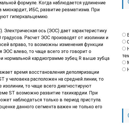
альной формуле. Когда наблюдается удлинение
а миокардит, ИБС, развитие ревматизма. При
руют гиперкальцемию.
. Электрическая ось (ЭОС) дает характеристику
 градусов. Расчет ЭОС производят от изолинии и
 осей вправо, то возможны изменения функции
я ЭОС влево, то чаще всего это говорит о
те
ри нормальной кардиограмме зубец R выше зубца
ажает время восстановления деполяризации
T у человека расположен на средней линии, то
е изолинии, то чаще всего диагностируют
еме ST возможно развитие тахикардии. При
ожет наблюдаться только в период приступа.
оценке данного сегмента важен не только его