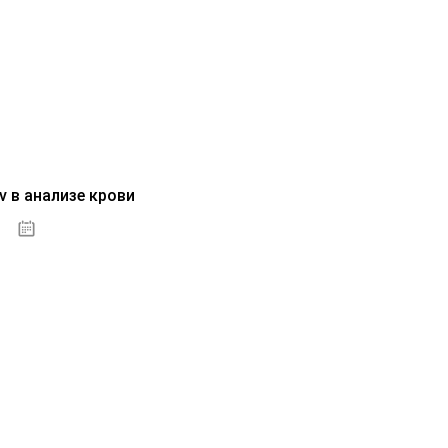
v в анализе крови
04.10.2020