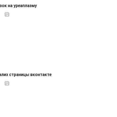
зок на уреаплазму
07.10.2020
ализ страницы вконтакте
07.10.2020