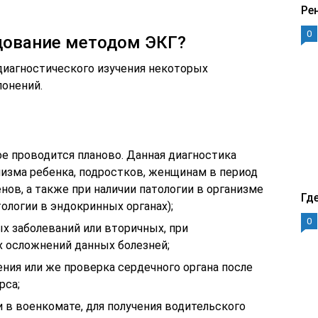
Ре
0
дование методом ЭКГ?
диагностического изучения некоторых
лонений.
е проводится планово. Данная диагностика
низма ребенка, подростков, женщинам в период
ов, а также при наличии патологии в организме
Гд
тологии в эндокринных органах);
0
х заболеваний или вторичных, при
 осложнений данных болезней;
ния или же проверка сердечного органа после
рса;
 в военкомате, для получения водительского