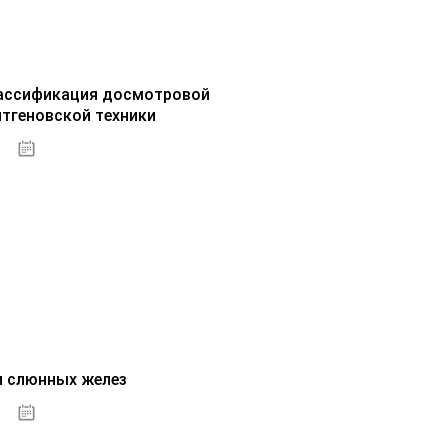
ассификация досмотровой
нтгеновской техники
30.09.2020
и слюнных желез
01.10.2020