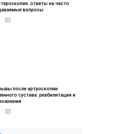
стероскопия. ответы на часто
даваемые вопросы
02.10.2020
зывы после артроскопии
ленного сустава: реабилитация и
ложнения
02.10.2020