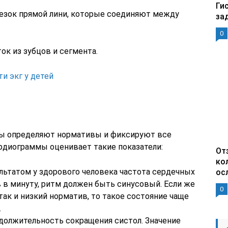
Ги
езок прямой лини, которые соединяют между
за
0
ок из зубцов и сегмента.
и экг у детей
ы определяют нормативы и фиксируют все
рдиограммы оценивает такие показатели:
От
ко
ьтатом у здорового человека частота сердечных
ос
 в минуту, ритм должен быть синусовый. Если же
0
так и низкий норматив, то такое состояние чаще
.
должительность сокращения систол. Значение