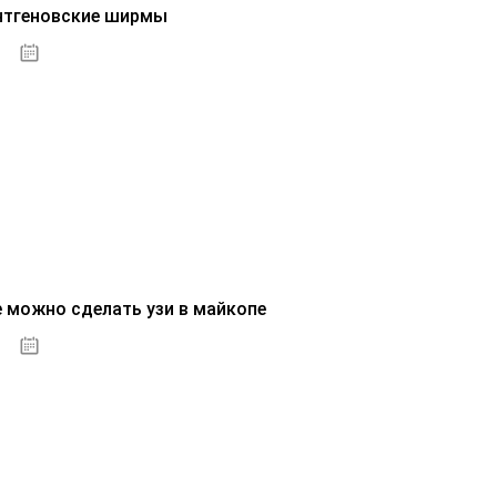
нтгеновские ширмы
01.10.2020
е можно сделать узи в майкопе
01.10.2020