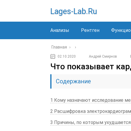
Lages-Lab.ru
Анализы
Рентген
Функцио
Главная
›
›
02.10.2020
Андрей Смирнов
Что показывает ка
Содержание
1 Кому назначают исследование м
2 Расшифровка электрокардиогра
3 Причины, по которым ухудшаетс