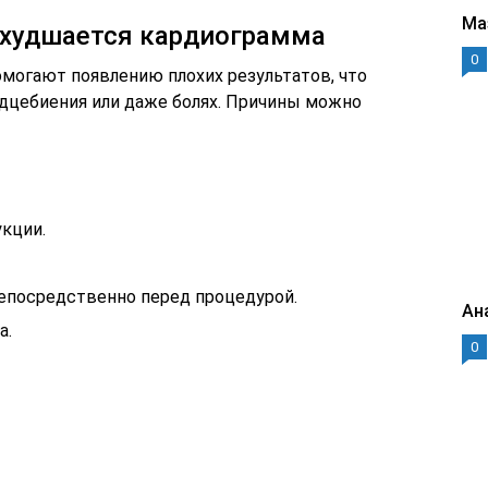
Ма
ухудшается кардиограмма
0
омогают появлению плохих результатов, что
дцебиения или даже болях. Причины можно
укции.
непосредственно перед процедурой.
Ан
а.
0