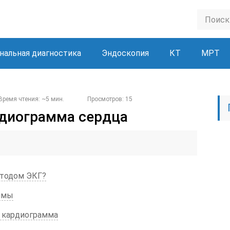
нальная диагностика
Эндоскопия
КТ
МРТ
Время чтения: ~5 мин.
Просмотров: 15
рдиограмма сердца
етодом ЭКГ?
ммы
я кардиограмма