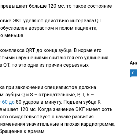
 превышает больше 120 мс, то такое состояние
овке ЭКГ уделяют действию интервала QT.
 обусловлен возрастом и полом пациента,
но меньше
комплекса QRT до конца зубца. В норме его
 Частыми нарушениями считаются его удлинения.
Ан
 QT, то это одна из причин серьезных
0
ека при заключении специалистов должна
 зубцы Q и S – отрицательные, P, T, R –
 60 до
80 ударов в минуту. Подъем зубца R
вышает 120 мс. Когда значение ЭКГ имеет хоть
 это свидетельствует о начале развития
 изменения значительные и плохая кардиограмма,
бращение к врачам.