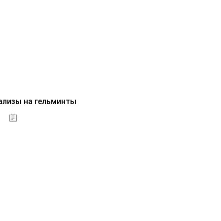
ализы на гельминты
07.10.2020