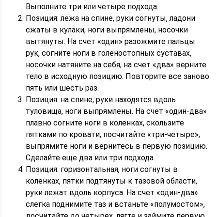
Выполните три или четыре подхода.
Позиция: лежа на спине, руки согнуты, ладони
сжаты в кулаки, ноги выпрямлены, носочки
вытянуты. На счет «один» разожмите пальцы
рук, согните ноги в голеностопных суставах,
носочки натяните на себя, на счет «два» верните
тело в исходную позицию. Повторите все заново
пять или шесть раз.
Позиция: на спине, руки находятся вдоль
туловища, ноги выпрямлены. На счет «один-два»
плавно согните ноги в коленках, скользите
пятками по кровати, посчитайте «три-четыре»,
выпрямите ноги и вернитесь в первую позицию.
Сделайте еще два или три подхода.
Позиция: горизонтальная, ноги согнуты в
коленках, пятки подтянуты к тазовой области,
руки лежат вдоль корпуса. На счет «один-два»
слегка поднимите таз и встаньте «полумостом»,
досчитайте до четырех, лягте и займите первую