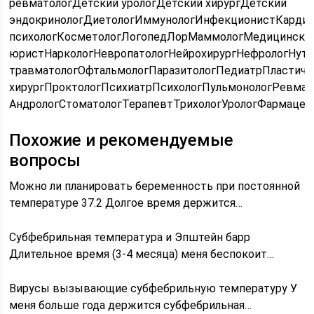
ревматологДетский урологДетский хирургДетский
эндокринологДиетологИммунологИнфекционистКардио
психологКосметологЛогопедЛорМаммологМедицински
юристНаркологНевропатологНейрохирургНефрологНутр
травматологОфтальмологПаразитологПедиатрПластиче
хирургПроктологПсихиатрПсихологПульмонологРевмат
АндрологСтоматологТерапевтТрихологУрологФармацев
Похожие и рекомендуемые
вопросы
Можно ли планировать беременность при постоянной
температуре 37.2 Долгое время держится…
Субфебрильная температура и Эпштейн барр
Длительное время (3-4 месяца) меня беспокоит…
Вирусы вызывающие субфебрильную температуру У
меня больше года держится субфебрильная…