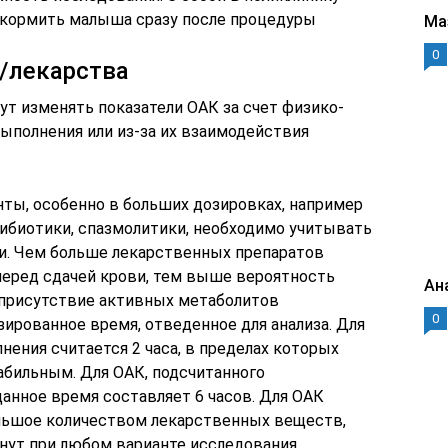
окормить малыша сразу после процедуры
Ма
0
/лекарства
т изменять показатели ОАК за счет физико-
ыполнения или из‑за их взаимодействия
ты, особенно в больших дозировках, например
ибиотики, спазмолитики, необходимо учитывать
ви. Чем больше лекарственных препаратов
еред сдачей крови, тем выше вероятность
Ан
, присутствие активных метаболитов
0
ированное время, отведенное для анализа. Для
ния считается 2 часа, в пределах которых
абильным. Для ОАК, подсчитанного
данное время составляет 6 часов. Для ОАК
ольшое количеством лекарственных веществ,
нут при любом варианте исследования.