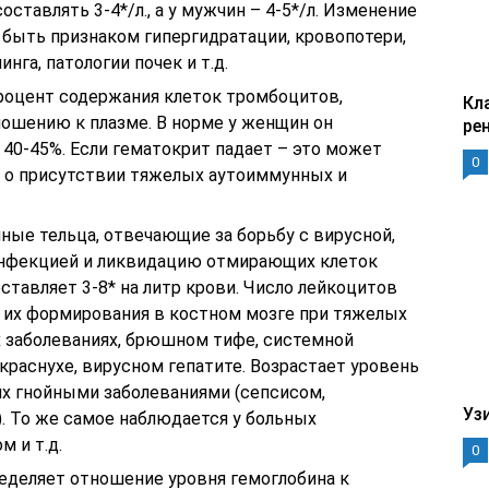
ставлять 3-4*/л., а у мужчин – 4-5*/л. Изменение
быть признаком гипергидратации, кровопотери,
нга, патологии почек и т.д.
процент содержания клеток тромбоцитов,
Кл
ношению к плазме. В норме у женщин он
ре
– 40-45%. Если гематокрит падает – это может
0
е о присутствии тяжелых аутоиммунных и
ные тельца, отвечающие за борьбу с вирусной,
инфекцией и ликвидацию отмирающих клеток
ставляет 3-8* на литр крови. Число лейкоцитов
я их формирования в костном мозге при тяжелых
 заболеваниях, брюшном тифе, системной
 краснухе, вирусном гепатите. Возрастает уровень
х гнойными заболеваниями (сепсисом,
Уз
. То же самое наблюдается у больных
м и т.д.
0
ределяет отношение уровня гемоглобина к