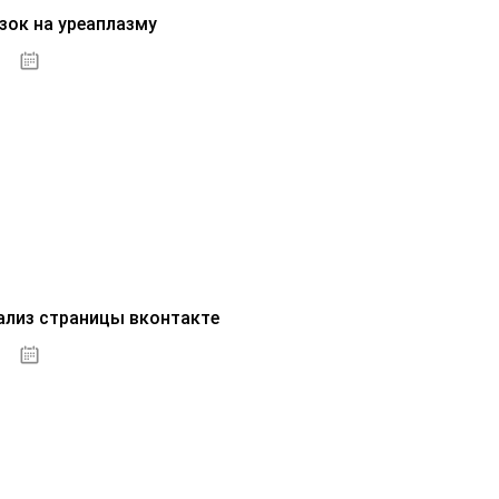
зок на уреаплазму
07.10.2020
ализ страницы вконтакте
07.10.2020