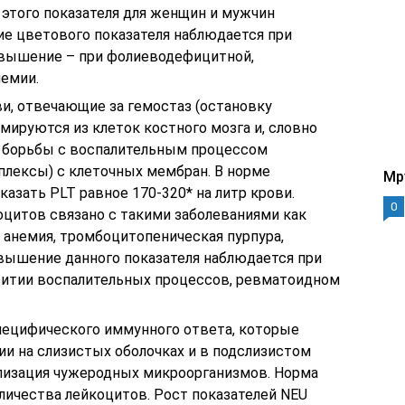
 этого показателя для женщин и мужчин
ие цветового показателя наблюдается при
овышение – при фолиеводефицитной,
немии.
и, отвечающие за гемостаз (остановку
ируются из клеток костного мозга и, словно
 борьбы с воспалительным процессом
лексы) с клеточных мембран. В норме
Mp
азать PLT равное 170-320* на литр крови.
0
цитов связано с такими заболеваниями как
 анемия, тромбоцитопеническая пурпура,
овышение данного показателя наблюдается при
звитии воспалительных процессов, ревматоидном
пецифического иммунного ответа, которые
ии на слизистых оболочках и в подслизистом
рализация чужеродных микроорганизмов. Норма
личества лейкоцитов. Рост показателей NEU