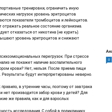
портивные тренировки, ограничить иную
ических нагрузок уровень эритроцитов
ваются показатели тромбоцитов и лейкоцитов.
т отражать реальное состояние организма.
ует отказаться от никотина (не курить).
вышают уровень эритроцитов и снижают
Ан
 психоэмоциональных перегрузок. При стрессе
0
нализ не покажет наличие воспалительного
ором крови? Нет, нельзя. После приема пищи
. Результаты будут интерпретированы неверно.
 правило, в утренние часы, поэтому от завтрака
и нет производится забор крови у детей? Для
ие же правила, как и для взрослых
ность исследования. С собой в поликлинику