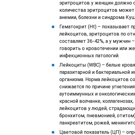
эритроцитов у женщин должно со
количества эритроцитов может 
анемии, болезни и синдрома Куши
Гематокрит (Ht) – показывает 
лейкоцитов, эритроцитов по от
составляет 36-42%, а у мужчин 
говорить о кровотечении или ж
инфекционных патологий.
Лейкоциты (WBC) – белые кровя
паразитарной и бактериальной 
организма. Норма лейкоцитов со
снижается по причине угнетени
аутоиммунных и онкологических
красной волчанке, коллагенозах,
лейкоцитов у людей, страдающи
бронхитом, пневмонией, отитом)
панкреатитом, рожей, менингито
Цветовой показатель (ЦП) – оп