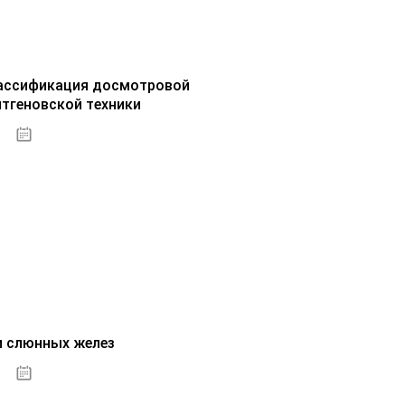
ассификация досмотровой
нтгеновской техники
30.09.2020
и слюнных желез
01.10.2020