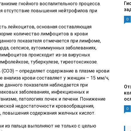
Ги
ганизме гнойного воспалительного процесса.
за
я отсутствие повышения нейтрофилов при
0
сть лейкоцитов, основная составляющая
норме количество лимфоцитов в крови
данного показателя отмечается при лимфоме,
рда, сепсисе, аутоиммунных заболеваниях,
лимфоцитов происходит из-за вирусных
лимфолейкозе, туберкулезе, тиреотоксикозе.
 (СОЭ) – определяет содержание в плазме крови
 анализа крови составляет у женщин – 15 мм/ч,
е данного показателя наблюдается при
От
раковых заболеваниях, инфекционных и
ко
анизме, патологиях почек и печени. Понижение
ос
ческой недостаточности кровообращения,
0
, повышения содержания желчных кислот.
ви из пальца выполняют не только с целью