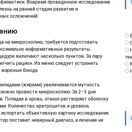
рофилактики. Вовремя проведенное исследование
езнь на ранней стадии развития и
ных осложнений.
ванию
ца на микроскопию, требуется подготовить
максимально информативные результаты.
цедуре включают несколько пунктов. За пару
те
егчить рацион. Из меню следует устранить
, жареные блюда.
 липидами (жирами) увеличивается мутность
сложно провести микроскопию. За 2–3 дня
в. Попадая в кровь, этанол растворяет оболочку
ми. Количество эритроцитов и уровень
 испортить объективную картину исследования.
тор поставит неверный диагноз, и лечение не