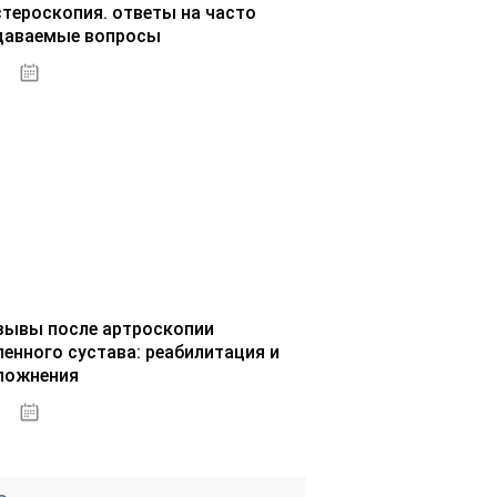
стероскопия. ответы на часто
даваемые вопросы
02.10.2020
зывы после артроскопии
ленного сустава: реабилитация и
ложнения
02.10.2020