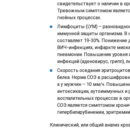
свидетельствует о наличии в ор
Тревожным симптомом являетс
гнойных процессах.
Лимфоциты (LYM) – разновидно
иммунной защиты организма. В 
составляет 19-30%. Понижение 
ВИЧ-инфекциях, инфаркте миока
пневмонии. Повышение уровня 
инфекций (аденовирус, грипп), 
Скорость оседания эритроцитов
белка. Норма СОЭ в расшифровке
а у мужчин – 10 мм/ч. Повышени
интоксикации, аутоиммунных и 
воспалительных процессах в орг
СОЭ является симптомом хрони
гипербилирубинемии, эритремии
Клинический, или общий анализ кро