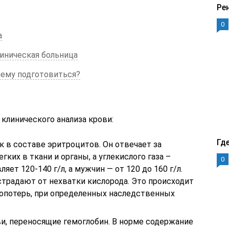
Ре
0
а
линическая больница
 нему подготовиться?
клинического анализа крови:
Гд
к в составе эритроцитов. Он отвечает за
гких в ткани и органы, а углекислого газа –
0
яет 120-140 г/л, а мужчин — от 120 до 160 г/л.
страдают от нехватки кислорода. Это происходит
вопотерь, при определенных наследственных
ви, переносящие гемоглобин. В норме содержание