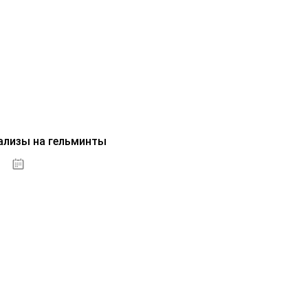
ализы на гельминты
07.10.2020