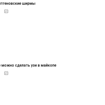
нтгеновские ширмы
01.10.2020
е можно сделать узи в майкопе
01.10.2020