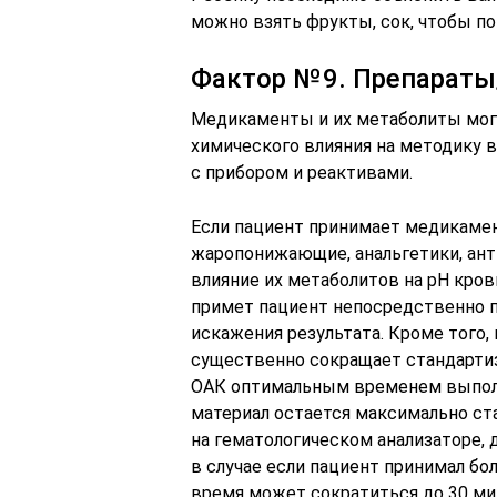
можно взять фрукты, сок, чтобы п
Фактор № 9. Препараты
Медикаменты и их метаболиты могу
химического влияния на методику в
с прибором и реактивами.
Если пациент принимает медикамен
жаропонижающие, анальгетики, ант
влияние их метаболитов на рН кро
примет пациент непосредственно п
искажения результата. Кроме того
существенно сокращает стандартиз
ОАК оптимальным временем выполне
материал остается максимально ст
на гематологическом анализаторе, 
в случае если пациент принимал б
время может сократиться до 30 ми