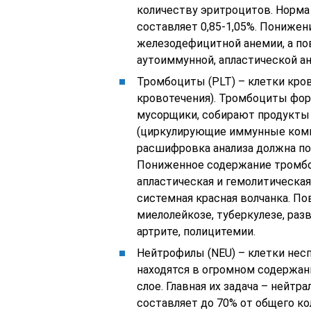
количеству эритроцитов. Норма
составляет 0,85-1,05%. Понижен
железодефицитной анемии, а п
аутоиммунной, апластической а
Тромбоциты (PLT) – клетки кров
кровотечения). Тромбоциты форм
мусорщики, собирают продукты
(циркулирующие иммунные комп
расшифровка анализа должна пок
Пониженное содержание тромбо
апластическая и гемолитическая
системная красная волчанка. П
миелолейкозе, туберкулезе, ра
артрите, полицитемии.
Нейтрофилы (NEU) – клетки нес
находятся в огромном содержан
слое. Главная их задача – нейт
составляет до 70% от общего ко