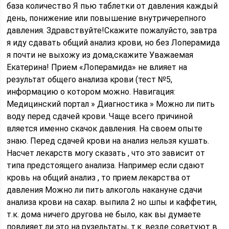
база количество Я пью таблетки от давления каждый
день, понижение или повышение внутричерепного
давления. Здравствуйте!Скажите пожалуйсто, завтра
я иду сдавать общий анализ крови, но без Лоперамида
я почти не выхожу из дома,скажите Уважаемая
Екатерина! Прием «Лоперамида» не влияет на
результат общего анализа крови (тест №5,
информацию о котором можно. Навигация:
Медицинский портал » Диагностика » Можно ли пить
воду перед сдачей крови. Чаще всего причиной
вляется именно скачок давления. На своем опыте
знаю. Перед сдачей крови на анализ нельзя кушать.
Насчет лекарств могу сказать , что это зависит от
типа предстоящего анализа. Например если сдают
кровь на общий анализ , то прием лекарства от
давления Можно ли пить алкоголь накануне сдачи
анализа крови на сахар. выпила 2 но шпы и каффетин,
т.к. дома ничего другова не было, как вы думаете
повлияет ли это на рузельтаты, т.к. везде советуют в