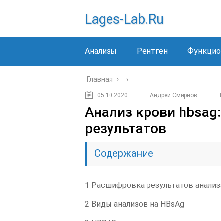
Lages-Lab.ru
Анализы
Рентген
Функцио
Главная
›
›
05.10.2020
Андрей Смирнов
Анализ крови hbsag:
результатов
Содержание
1 Расшифровка результатов анализ
2 Виды анализов на HBsAg