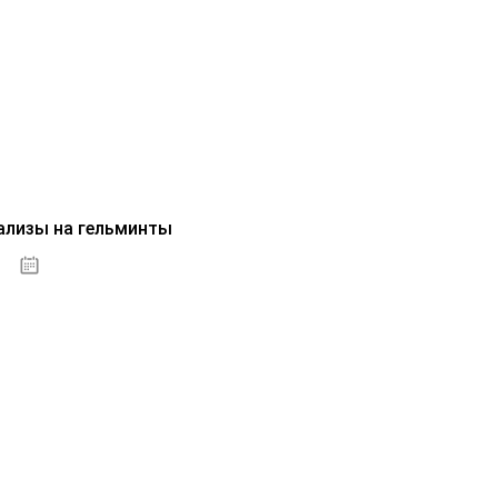
ализы на гельминты
07.10.2020