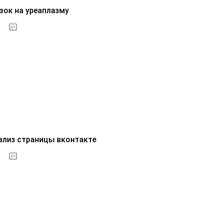
зок на уреаплазму
07.10.2020
ализ страницы вконтакте
07.10.2020