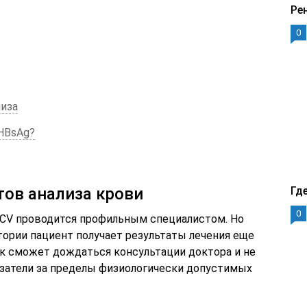
Ре
0
лиза
 HBsAg?
ов анализа крови
Гд
0
HCV проводится профильным специалистом. Но
атории пациент получает результаты лечения еще
ек сможет дождаться консультации доктора и не
азатели за пределы физиологически допустимых