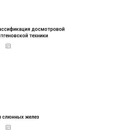
ассификация досмотровой
нтгеновской техники
30.09.2020
и слюнных желез
01.10.2020