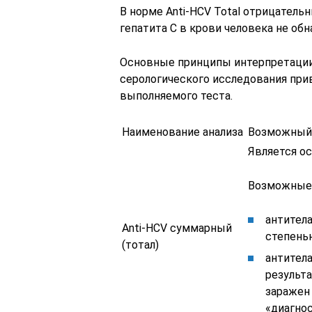
В норме Anti-HCV Total отрицательн
гепатита С в крови человека не об
Основные принципы интерпретации
серологического исследования при
выполняемого теста.
Наименование анализа
Возможный 
Является ос
Возможные 
антитела
Anti-HCV суммарный
степень
(тотал)
антител
результа
заражен 
«диагно