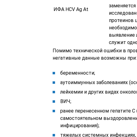
заменяется 
ИФА HCV Ag At
исследовани
протеинов ц
необходимо 
выявление 
служит одн
Помимо технической ошибки в пров
негативные данные возможны при:
беременности;
аутоиммунных заболеваниях (ос
лейкемии и других видах онколо
ВИЧ;
ранее перенесенном гепатите С 
самостоятельном выздоровлени
инфицирования);
тяжелых системных инфекциях, 