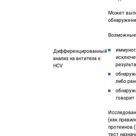
Может выпол
обнаружени
Возможные 
иммуног
Дифференцированный
исключе
анализ на антитела к
результа
HCV
обнаруже
либо ран
обнаруж
говорит
Исследован
(как правил
протеинов (
тест назнач