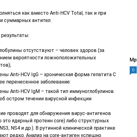
няться как вместо Anti-HCV Total, так и при
и суммарных антител.
результаты:
лобулины отсутствуют – человек здоров (за
нием вероятности ложноположительных
Mp
тов);
0
ны Anti-HCV IgG – хроническая форма гепатита С
ее перенесенное заболевание:
ены Anti-HCV IgМ – такой тип иммуноглобулинов
 об остром течении вирусной инфекции
ие проводят для обнаружения вирус-антигенов
о это ядерный протеин core) либо структурных
NS3, NS4 и др.). В рутинной клинической практике
ают редко. Анализ на core-антиген успешно