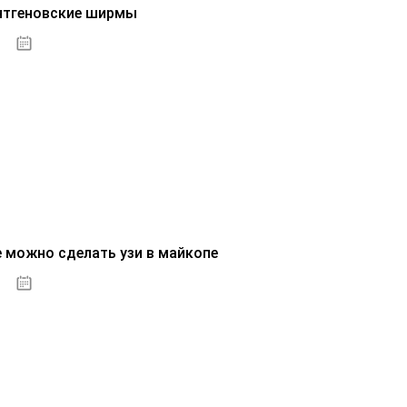
нтгеновские ширмы
01.10.2020
е можно сделать узи в майкопе
01.10.2020