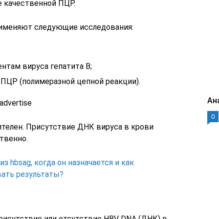
 качественной ПЦР.
рименяют следующие исследования:
нтам вируса гепатита В;
ПЦР (полимеразной цепной реакции).
Ан
advertise
0
телен. Присутствие ДНК вируса в крови
твенно.
из hbsag, когда он назначается и как
ать результаты?
рисутствие или отсутствие HBV DNA (ДНК) в