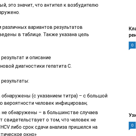
ый, это значит, что антител к возбудителю
наружено.
 различных вариантов результатов
Кл
ведены в таблице. Также указана цель
ре
0
результат и описание
новой диагностики гепатита С.
результаты:
 обнаружены (с указанием титра) – с большой
ю вероятности человек инфицирован;
а не обнаружены – в большинстве случаев
Уз
т свидетельствует о том, что человек не
0
HCV либо срок сдачи анализа пришелся на
стическое окно»