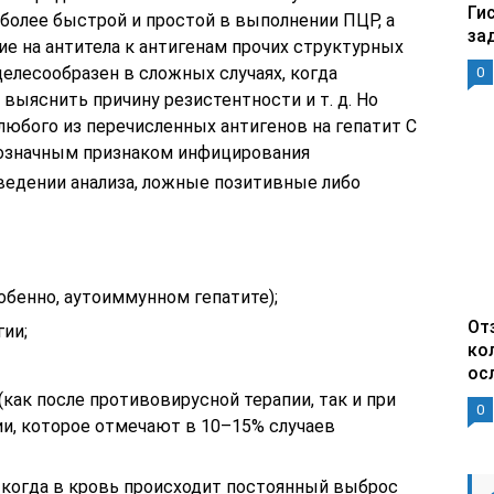
Ги
более быстрой и простой в выполнении ПЦР, а
за
е на антитела к антигенам прочих структурных
елесообразен в сложных случаях, когда
0
выяснить причину резистентности и т. д. Но
любого из перечисленных антигенов на гепатит С
означным признаком инфицирования
едении анализа, ложные позитивные либо
обенно, аутоиммунном гепатите);
От
гии;
ко
ос
(как после противовирусной терапии, так и при
0
и, которое отмечают в 10–15% случаев
когда в кровь происходит постоянный выброс