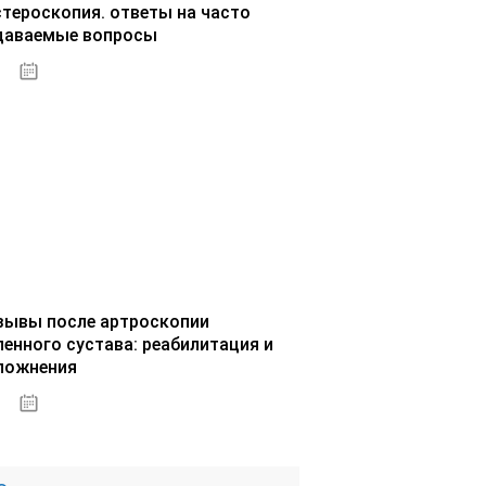
стероскопия. ответы на часто
даваемые вопросы
02.10.2020
зывы после артроскопии
ленного сустава: реабилитация и
ложнения
02.10.2020