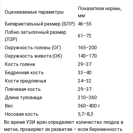
Показатели нормы,
Оцениваемые параметры
мм
Бипариетальный размер (БПР)
46–55
Лобно-затылочный размер
61–72
(ЛЗР)
Окружность головы (ОГ)
165–200
Окружность живота (ОК)
140–170
Кость голени
29–37
Бедренная кость
33–40
Кости предплечья
24–32
Плечевая кость
29–37
Длина туловища
210–260
Вес
360–400 г
Носовая кость
5,7–8,3
Во время УЗИ врач определяет количество плодов в
матке, проверяет их развитие – если беременность