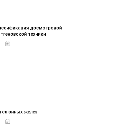
ассификация досмотровой
нтгеновской техники
30.09.2020
и слюнных желез
01.10.2020