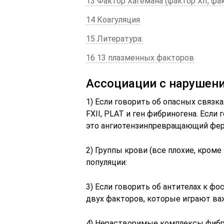
13 Фактор Хагемана (фактор XII, фа
14 Коагуляция
15 Литература:
16 13 плазменных факторов
Ассоциации с нарушен
1) Если говорить об опасных связках
FXII, PLAT и ген фибриногена. Если
это ангиотензинпревращающий фер
2) Группы крови (все плохие, кроме
популяции:
3) Если говорить об антителах к фо
двух факторов, которые играют ва
4) Нерастворимые комплексы фибр