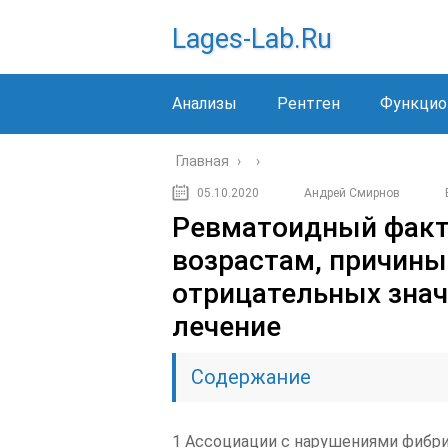
Lages-Lab.ru
Анализы
Рентген
Функцио
Главная
›
›
05.10.2020
Андрей Смирнов
Ревматоидный факто
возрастам, причин
отрицательных знач
лечение
Содержание
1 Ассоциации с нарушениями фибр