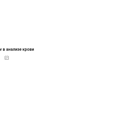
v в анализе крови
04.10.2020