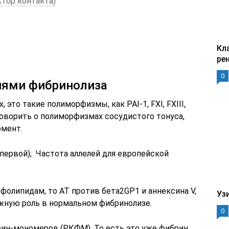
ктор контакта)
Кл
ре
0
иями фибринолиза
, это такие полиморфизмы, как PAI-1, FXI, FXIII,
 говорить о полиморфизмах сосудистого тонуса,
мент.
 первой); Частота аллелей для европейской
сфолипидам, то АТ против бета2GP1 и аннексина V,
Уз
жную роль в нормальном фибринолизе.
0
ин-мономеров (РКФМ). То есть это уже фибрин,