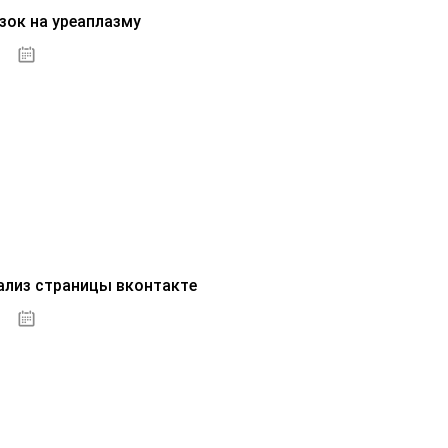
зок на уреаплазму
07.10.2020
ализ страницы вконтакте
07.10.2020