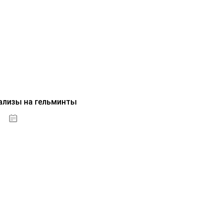
ализы на гельминты
07.10.2020