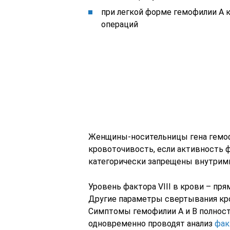
при легкой форме гемофилии А 
операций
Женщины-носительницы гена гемо
кровоточивость, если активность ф
категорически запрещены внутри
Уровень фактора VIII в крови – пр
Другие параметры свертывания кро
Симптомы гемофилии А и В полност
одновременно проводят анализ
факт