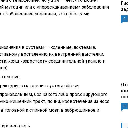
ки с гемофилией, но у 25% — нет, что может
Ги
й мутации или с «перескакиванием» заболевания
за
ают заболевание женщины, которые сами
0
излияния в суставы — коленные, локтевые,
активному воспалению их внутренней выстелки,
сти; хрящ «заростает» соединительной тканью и
лоз)
 отекшие
От
актуры, отклонения суставной оси
ко
произвольным, без какого либо провоцирующего
ос
чно-кишечний тракт, почки, кровотечения из носа
0
в головной и спинной мозг, в забрюшинное и
х кровепотерь