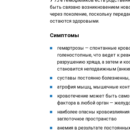
У 75% гемофиликов есть родственни
быть связано возникновением ново
через поколение, поскольку перед
остаются здоровыми.
Симптомы
гемартрозы — спонтанные крово
голеностопные, что ведет к ре
разрушению хряща, а затем и ко
становится неподвижным (анки
суставы постоянно болезненны,
атрофия мышц, мышечные контр
кровотечение может быть само
фактора в любой орган — желудо
наиболее опасны кровоизлияния 
заглоточное пространство
анемия в результате постоянны