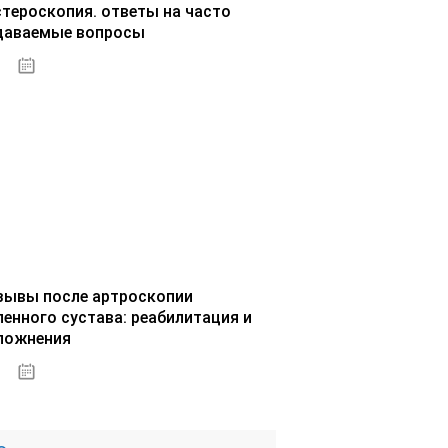
стероскопия. ответы на часто
даваемые вопросы
02.10.2020
зывы после артроскопии
ленного сустава: реабилитация и
ложнения
02.10.2020