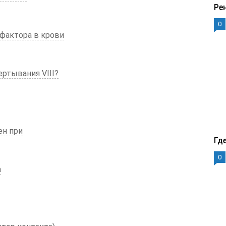
Ре
0
фактора в крови
ртывания VIII?
ен при
Гд
0
а