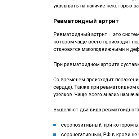
указывать на наличие некоторых за
Ревматоидный артрит
Ревматоидный артрит – это систем
котором чаще всего происходит пор
становятся малоподвижными и де
При ревматоидном артрите суста
Со временем происходит поражение 
сердца). Также при ревматоидном
узелков. Чаще всего анализ назнач
Выделяют два вида ревматоидного 
серопозитивный, при котором в
серонегативный, РФ в крови не 