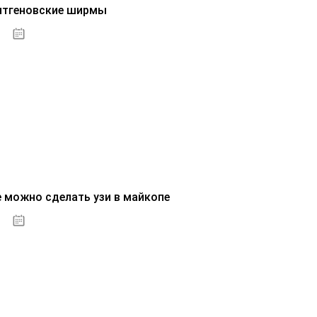
нтгеновские ширмы
01.10.2020
е можно сделать узи в майкопе
01.10.2020