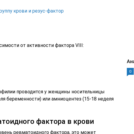
группу крови и резус-фактор
имости от активности фактора VIII:
Ан
0
мофилии проводится у женщины носительницы
еля беременности) или амниоцентез (15-18 неделя
тоидного фактора в крови
овень ревматоидного фактора, это может