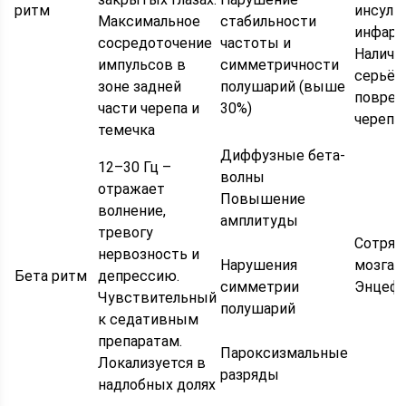
ритм
инсуль
Максимальное
стабильности
инфарк
сосредоточение
частоты и
Наличи
импульсов в
симметричности
серьёз
зоне задней
полушарий (выше
повре
части черепа и
30%)
черепа
темечка
Диффузные бета-
12–30 Гц –
волны
отражает
Повышение
волнение,
амплитуды
тревогу
Сотряс
нервозность и
Нарушения
мозга
Бета ритм
депрессию.
симметрии
Энцеф
Чувствительный
полушарий
к седативным
препаратам.
Пароксизмальные
Локализуется в
разряды
надлобных долях