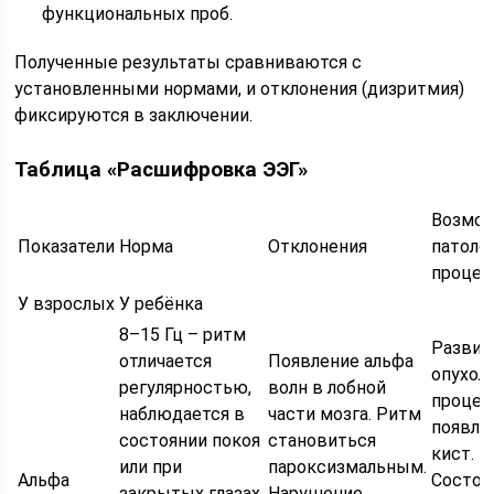
функциональных проб.
Полученные результаты сравниваются с
установленными нормами, и отклонения (дизритмия)
фиксируются в заключении.
Таблица «Расшифровка ЭЭГ»
Возмо
Показатели
Норма
Отклонения
патоло
проце
У взрослых
У ребёнка
8–15 Гц – ритм
Развит
отличается
Появление альфа
опухол
регулярностью,
волн в лобной
процес
наблюдается в
части мозга. Ритм
появле
состоянии покоя
становиться
кист.
или при
пароксизмальным.
Альфа
Состоя
закрытых глазах.
Нарушение