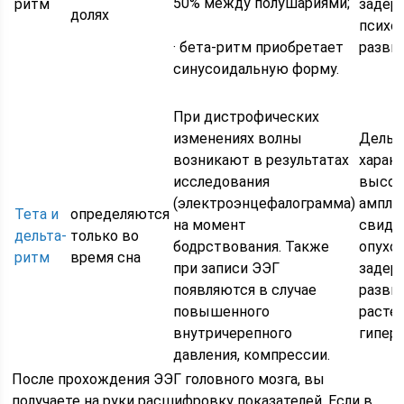
50% между полушариями;
ритм
задер
долях
психо
· бета-ритм приобретает
развит
синусоидальную форму.
При дистрофических
изменениях волны
Дельт
возникают в результатах
харак
исследования
высок
(электроэнцефалограмма)
ампли
Тета и
определяются
на момент
свиде
дельта-
только во
бодрствования. Также
опухол
ритм
время сна
при записи ЭЭГ
задер
появляются в случае
разви
повышенного
расте
внутричерепного
гипер
давления, компрессии.
После прохождения ЭЭГ головного мозга, вы
получаете на руки расшифровку показателей. Если в