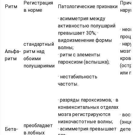
Регистрация
Причи
Ритм
Патологические признаки
в норме
наруш
· асимметрия между
активностью полушарий
· неоп
превышает 30%; ·
процес
видоизменение формы
· нару
стандартный
волны;
мозго
Альфа-
ритм над
· ритм с элементы
крово
ритм
обоими
пароксизм (вспышка);
(остр
полушариями
или по
· нестабильность
частоты.
· разряды пароксизмов; · в
конвекситальных отделах
мозга регистрируются
· восп
низкочастотные волны;
(энцеф
преобладает
· асимметрия превышает
Бета-
детей
в лобных