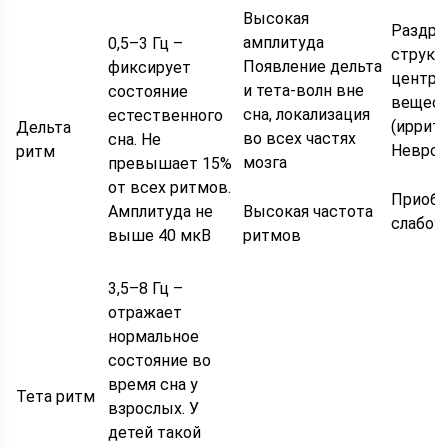
Высокая
Раздра
амплитуда
0,5–3 Гц –
структ
Появление дельта
фиксирует
центро
и тета-волн вне
состояние
вещес
сна, локализация
естественного
(иррит
Дельта
во всех частях
сна. Не
Невро
ритм
мозга
превышает 15%
от всех ритмов.
Приобр
Амплитуда не
Высокая частота
слабоу
выше 40 мкВ
ритмов
3,5–8 Гц –
отражает
нормальное
состояние во
время сна у
Тета ритм
взрослых. У
детей такой