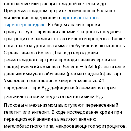
воспаление или рак щитовидной железы и др.
При ревматоидном артрите возможно небольшое
увеличение содержания в
крови антител к
тиреопероксидазе
. В общем анализе крови
присутствуют признаки анемии. Скорость оседания
эритроцитов зависит от активности процесса. Также
повышается уровень гамма-глобулинов и активность
С-реактивного белка. Для подтверждения
ревматоидного артрита проводят анализ крови на
специфический комплекс белков — IgM, IgG, антител к
данным иммуноглобулинам (ревматоидный фактор).
Умеренно повышенные микросомальные АТ
определяют при В
-дефицитной анемии, которая
12
развивается из-за недостатка витамина B
.
12
Пусковым механизмом выступают перенесенный
гепатит или энтерит. В ходе исследования крови при
пернициозной анемии выявляют анемию
мегалобластного типа, макроовалоцитоз эритроцитов,