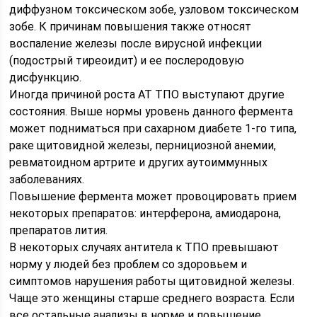
диффузном токсическом зобе, узловом токсическом
зобе. К причинам повышения также относят
воспаление железы после вирусной инфекции
(подострый тиреоидит) и ее послеродовую
дисфункцию.
Иногда причиной роста АТ ТПО выступают другие
состояния. Выше нормы уровень данного фермента
может подниматься при сахарном диабете 1-го типа,
раке щитовидной железы, пернициозной анемии,
ревматоидном артрите и других аутоиммунных
заболеваниях.
Повышение фермента может провоцировать прием
некоторых препаратов: интерферона, амиодарона,
препаратов лития.
В некоторых случаях антитела к ТПО превышают
норму у людей без проблем со здоровьем и
симптомов нарушения работы щитовидной железы.
Чаще это женщины старше среднего возраста. Если
все остальные анализы в норме и повышение