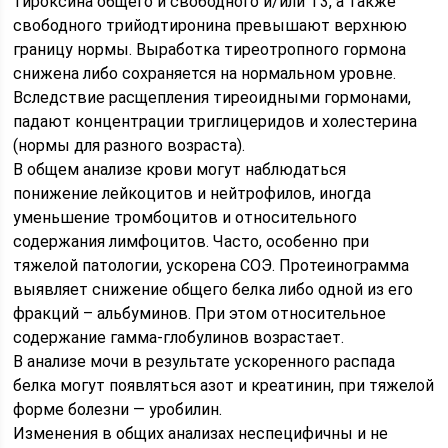
тироксина общего и свободного и/или Т3, а также
свободного трийодтиронина превышают верхнюю
границу нормы. Выработка тиреотропного гормона
снижена либо сохраняется на нормальном уровне.
Вследствие расщепления тиреоидными гормонами,
падают концентрации триглицеридов и холестерина
(нормы для разного возраста).
В общем анализе крови могут наблюдаться
понижение лейкоцитов и нейтрофилов, иногда
уменьшение тромбоцитов и относительного
содержания лимфоцитов. Часто, особенно при
тяжелой патологии, ускорена СОЭ. Протеинограмма
выявляет снижение общего белка либо одной из его
фракций – альбуминов. При этом относительное
содержание гамма-глобулинов возрастает.
В анализе мочи в результате ускоренного распада
белка могут появляться азот и креатинин, при тяжелой
форме болезни — уробилин.
Изменения в общих анализах неспецифичны и не