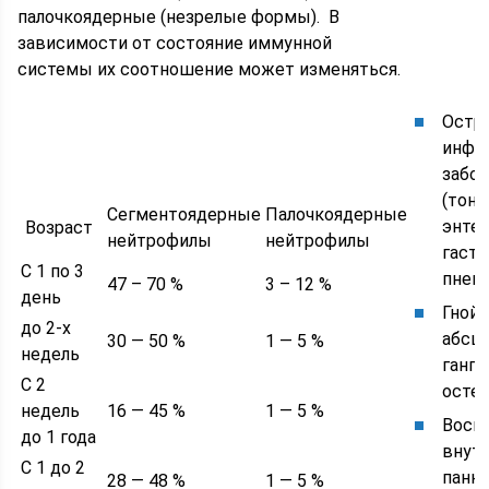
палочкоядерные (незрелые формы). В
зависимости от состояние иммунной
системы их соотношение может изменяться.
Остр
инфе
забо
(тонз
Сегментоядерные
Палочкоядерные
энтер
Возраст
нейтрофилы
нейтрофилы
гастр
С 1 по 3
пнев
47 – 70 %
3 – 12 %
день
Гной
до 2-х
абсце
30 — 50 %
1 — 5 %
недель
гангр
С 2
осте
недель
16 — 45 %
1 — 5 %
Восп
до 1 года
внутр
С 1 до 2
панкр
28 — 48 %
1 — 5 %