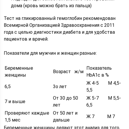
дома (кровь можно брать из пальца)
Тест на гликированный гемоглобин рекомендован
Всемирной Организацией Здравоохранения с 2011
года с целью диагностики диабета и для удобства
пациентов и врачей.
Показатели для мужчин и женщин разные:
Беременные
Показатель
Возраст ж/м
женщины
HbA1с в %
Ж 4-5 М 4,5-
6,5
3о лет
5,5
От 30 до 50
Ж 5-7 М 5,5-
7 и выше
лет
6,5
Проверяют каждые
От 50 лет и
Ж 7 М 7
1,5 мес
дальше
Беременные женщины делают этот анализ для того,