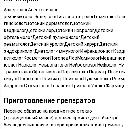
АллергологАнестезиолог-
реаниматологВенерологГастроэнтерологГематологГене
гинекологДетский дерматологДетский
кардиологДетский лорДетский неврологДетский
офтальмологДетский пульмонологДетский
ревматологДетский урологДетский хирургДетский
эндокринологДиетологИммунологИнфекционистКардио
психологКосметологЛогопедЛорМаммологМедицински
юристНаркологНевропатологНейрохирургНефрологНутр
травматологОфтальмологПаразитологПедиатрПластиче
хирургПроктологПсихиатрПсихологПульмонологРевмат
АндрологСтоматологТерапевтТрихологУрологФармацев
Приготовление препаратов
Перенос образца на предметное стекло
(традиционный мазок) должен происходить быстро,
без подсушивания и потери прилипших к инструменту