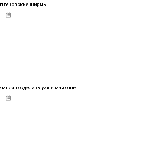
нтгеновские ширмы
01.10.2020
е можно сделать узи в майкопе
01.10.2020