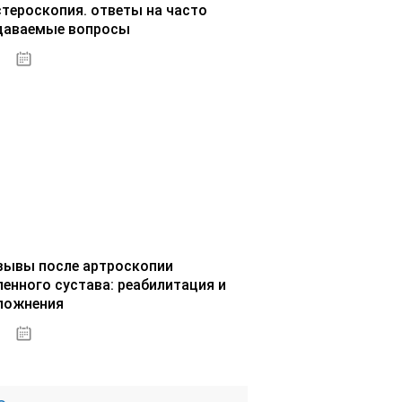
стероскопия. ответы на часто
даваемые вопросы
02.10.2020
зывы после артроскопии
ленного сустава: реабилитация и
ложнения
02.10.2020