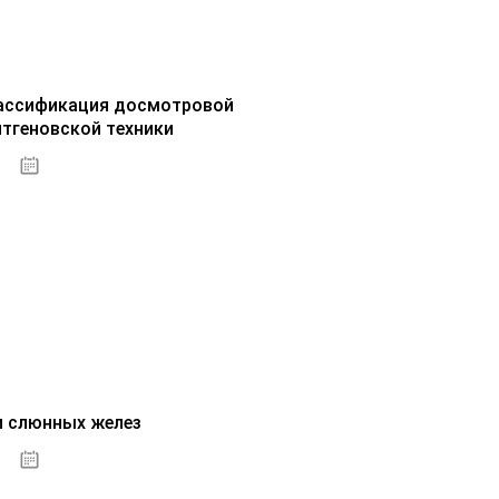
ассификация досмотровой
нтгеновской техники
30.09.2020
и слюнных желез
01.10.2020