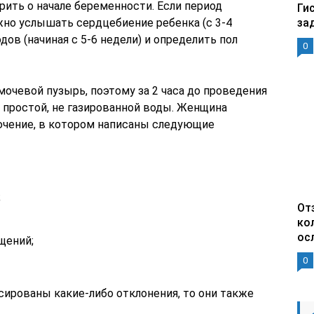
ить о начале беременности. Если период
Ги
за
жно услышать сердцебиение ребенка (с 3-4
дов (начиная с 5-6 недели) и определить пол
0
очевой пузырь, поэтому за 2 часа до проведения
 простой, не газированной воды. Женщина
лючение, в котором написаны следующие
;
От
ко
ос
щений;
0
сированы какие-либо отклонения, то они также