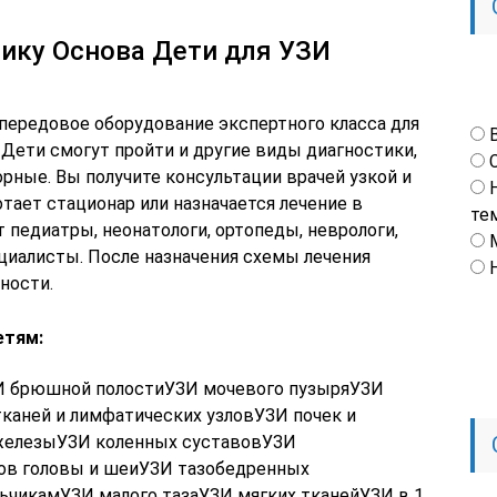
ику Основа Дети для УЗИ
 передовое оборудование экспертного класса для
Дети смогут пройти и другие виды диагностики,
орные. Вы получите консультации врачей узкой и
тает стационар или назначается лечение в
те
педиатры, неонатологи, ортопеды, неврологи,
ециалисты. После назначения схемы лечения
ности.
етям:
И брюшной полостиУЗИ мочевого пузыряУЗИ
тканей и лимфатических узловУЗИ почек и
железыУЗИ коленных суставовУЗИ
ов головы и шеиУЗИ тазобедренных
ьчикамУЗИ малого тазаУЗИ мягких тканейУЗИ в 1