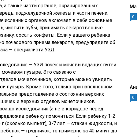
, а также части органов, экранированных
Ма
редь, поджелудочной железы и части печени.
0
ечисленных органов включает в себя основные
сть, чистить зубы, принимать лекарственные
зинку, сосать конфеты. Если у вашего ребенка
но почасового приема лекарств, предупредите об
ача — специалиста УЗД.
сследование — УЗИ почек и мочевыводащих путей
 мочевом пузыре. Это связано с
тделов мочеточников, которые можно увидеть
вой пузырь. Кроме того, только при наполненном
Ан
альное представление о состоянии верхних
0
ашечек и верхних отделов мочеточников.
аса до исследования (а не в коридоре перед
предложив ребенку помочиться. Если ребенку 1-2
 г (сколько выпьет), 3-7 лет — стакан жидкости, и
 ребенок — грудничок, то примерно за 40 минут до