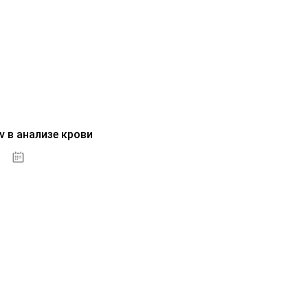
v в анализе крови
04.10.2020