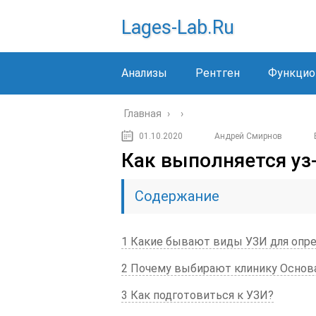
Lages-Lab.ru
Анализы
Рентген
Функцио
Главная
›
›
01.10.2020
Андрей Смирнов
Как выполняется уз
Содержание
1 Какие бывают виды УЗИ для опр
2 Почему выбирают клинику Основа
3 Как подготовиться к УЗИ?