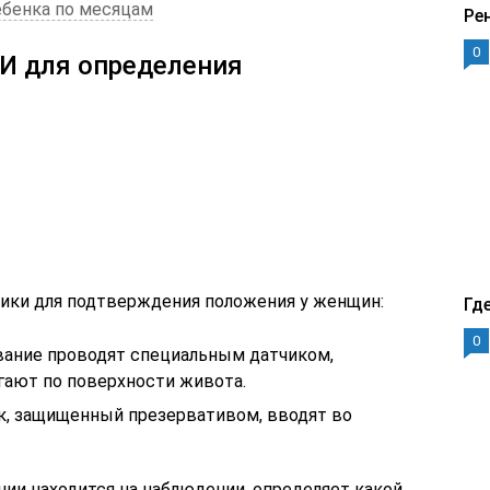
ебенка по месяцам
Ре
0
И для определения
ики для подтверждения положения у женщин:
Гд
0
вание проводят специальным датчиком,
ают по поверхности живота.
ик, защищенный презервативом, вводят во
нии находится на наблюдении, определяет какой