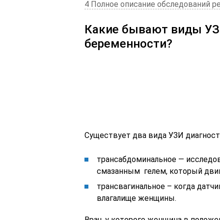
4 Полное описание обследований р
Какие бывают виды УЗ
беременности?
Существует два вида УЗИ диагност
трансабдоминальное — исследо
смазанным гелем, который двиг
трансвагинальное – когда датч
влагалище женщины.
Врач, у которого женщина в положе