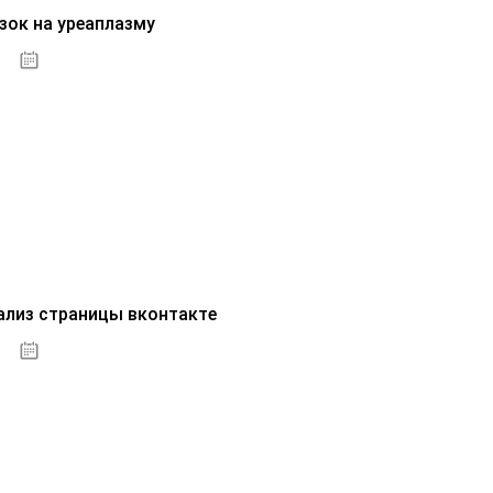
зок на уреаплазму
07.10.2020
ализ страницы вконтакте
07.10.2020