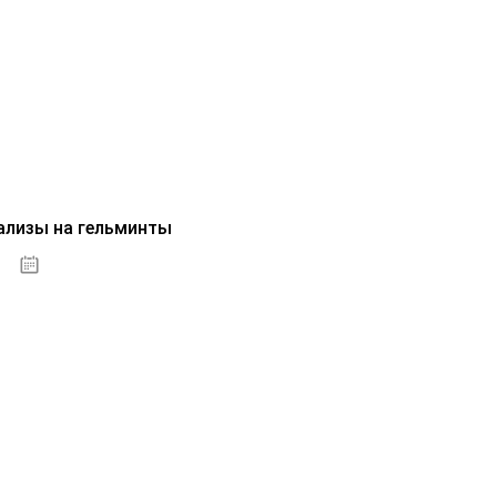
ализы на гельминты
07.10.2020