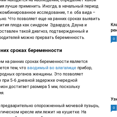
ия лучше применить. Иногда, в начальный период
омбинированное исследование, т.е. оба вида –
но. Что позволяет еще на ранних сроках выявить
Кл
ития плода как синдром Эдвардса, Дауна и
ре
оставлен такой диагноз, подтвержденный и
 родителей можно прервать беременность.
0
нних сроках беременности
 на ранних сроках беременности является
ется тем, что
вводимый во влагалище
прибор,
ородных органов женщины. Это позволяет
 при 5-6 дневной задержке очередной
ион достигает размера 5 мм, поскольку
я.
Уз
а предварительно опорожненный мочевой пузырь,
0
гическом кресле или лежит на кушетке. На