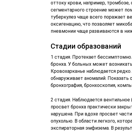
оттоку крови, например, тромбозе,
сегментарного строение может пом
туберкулез чаще всего поражает в
оксигенацию, что позволяет микоба
пневмонии чаще развиваются в ниж
Стадии образований
1 стадия. Протекает бессимптомно.
бронха. У больных может возникат
Кровохарканье наблюдается редко.
обнаруживает аномалий. Показать о
бронхография, бронхоскопия, комп
2 стадия. Наблюдается вентильное 
просвет бронха практически закрыт
нарушена. При вдохе просвет части
опухолью. В области легкого, котор
экспираторная эмфизема. В резуль