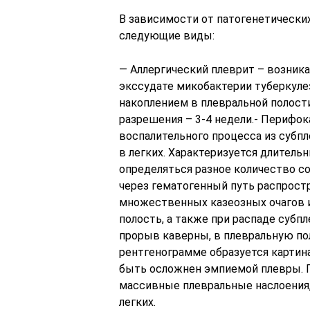
В зависимости от патогенетически
следующие виды:
— Аллергический плеврит – возника
экссудате микобактерии туберкулез
накоплением в плевральной полост
разрешения – 3-4 недели.- Перифок
воспалительного процесса из субпл
в легких. Характеризуется длитель
определяться разное количество с
через гематогенный путь распрост
множественных казеозных очагов и
полость, а также при распаде субп
прорыв каверны, в плевральную по
рентгенограмме образуется картин
быть осложнен эмпиемой плевры. 
массивные плевральные наслоения,
легких.