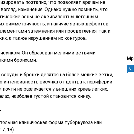
изировать поэтапно, что позволяет врачам не
взгляд, изменения. Однако нужно помнить, что
логические зоны не эквивалентны легочным
их симметричность, и наличие явных дефектов.
элементами затемнения или просветления, так и
их, а также нарушением их контуров.
исунком. Он образован мелкими ветвями
Mp
елкими бронхами.
0
 сосуды и бронхи делятся на более мелкие ветки,
о интенсивность рисунка от центра к периферии
 почти не различается у внешних краев легких.
лах, наиболее густой становится книзу.
т
тельная клиническая форма туберкулеза или
7, 18).