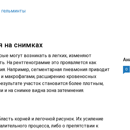
а гельминты
я на снимках
рые могут возникать в легких, изменяют
Ан
ть. На рентгенограмме это проявляется как
ния. Например, сегментарная пневмония приводит
0
и и макрофагами, расширению кровеносных
В результате участок становится более плотным,
и и на снимке видна зона затемнения.
асть корней и легочной рисунок. Их усиление
алительного процесса, либо о препятствии к