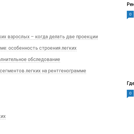
Ре
0
ких взрослых – когда делать две проекции
ме: особенность строения легких
лнительное обследование
сегментов легких на рентгенограмме
Гд
0
ких