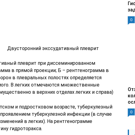
Ги
за
0
Двусторонний экссудативный плеврит
ативный плеврит при диссеминированном
рамма в прямой проекции; Б – рентгенограмма в
торон в плевральных полостях определяется
мого. В легких отмечаются множественные
От
ущественно в верхних отделах легких и справа)
ко
ос
етском и подростковом возрасте, туберкулезный
0
проявлением туберкулезной инфекции (в случае
зменений в легких). На рентгенограмме
ину гидроторакса.