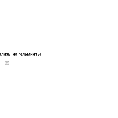
ализы на гельминты
07.10.2020