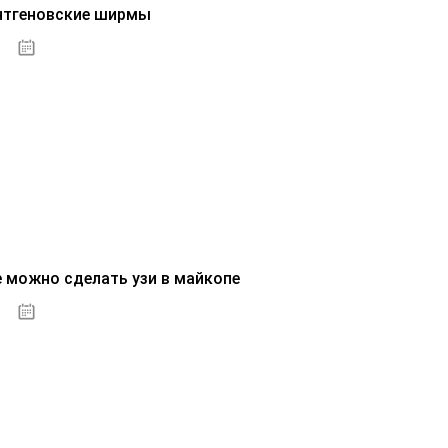
нтгеновские ширмы
01.10.2020
е можно сделать узи в майкопе
01.10.2020