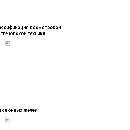
ассификация досмотровой
нтгеновской техники
30.09.2020
и слюнных желез
01.10.2020