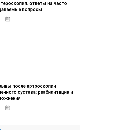
стероскопия. ответы на часто
даваемые вопросы
02.10.2020
зывы после артроскопии
ленного сустава: реабилитация и
ложнения
02.10.2020