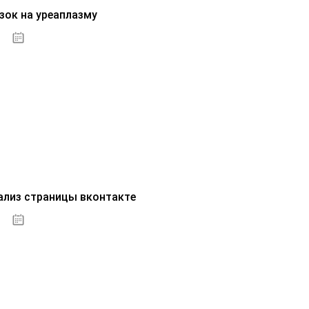
зок на уреаплазму
07.10.2020
ализ страницы вконтакте
07.10.2020