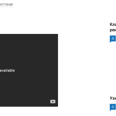
ентгене
Кл
ре
0
Уз
0