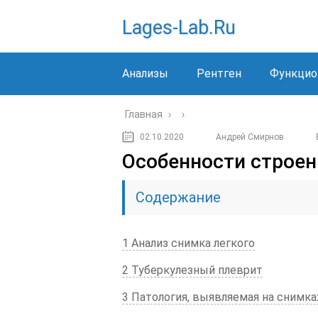
Lages-Lab.ru
Анализы
Рентген
Функцио
Главная
›
›
02.10.2020
Андрей Смирнов
Особенности строен
Содержание
1 Анализ снимка легкого
2 Туберкулезный плеврит
3 Патология, выявляемая на снимка