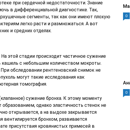
 отеке при сердечной недостаточности. Знание
Ма
очь в дифференциальной диагностике. Так,
0
ерхушечные сегменты, так как они имеют плохую
ктериям легко расти и размножаться. А вот
них и средних отделах.
 На этой стадии происходит частичное сужение
ь кашель с небольшим количеством мокроты.
 При обследовании рентгеновский снимок не
пухоль могут такие исследования как
Ан
ьютерная томография.
0
(клапанное) сужение бронха. К этому моменту
 образованием, однако эластичность стенок не
чно открывается, а на выдохе закрывается
ая вентилируется бронхом, развивается
тате присутствия кровянистых примесей в