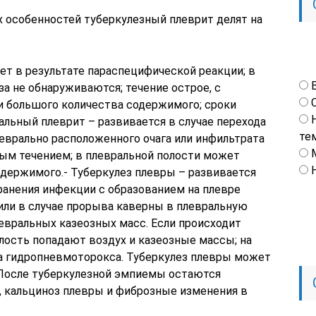
х особенностей туберкулезный плеврит делят на
ет в результате параспецифической реакции; в
а не обнаруживаются; течение острое, с
и большого количества содержимого; сроки
альный плеврит – развивается в случае перехода
те
еврально расположенного очага или инфильтрата
ным течением; в плевральной полости может
одержимого.- Туберкулез плевры – развивается
ранения инфекции с образованием на плевре
ли в случае прорыва каверны в плевральную
левральных казеозных масс. Если происходит
лость попадают воздух и казеозные массы; на
а гидропневмоторокса. Туберкулез плевры может
После туберкулезной эмпиемы остаются
 кальциноз плевры и фиброзные изменения в